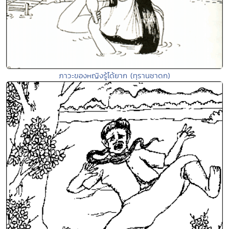
ภาวะของหญิงรู้ได้ยาก (ทุรานชาดก)