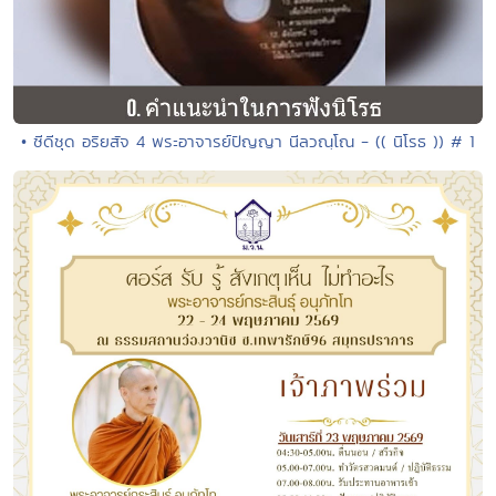
• ซีดีชุด อริยสัจ 4 พระอาจารย์ปัญญา นีลวณฺโณ - (( นิโรธ )) # 1