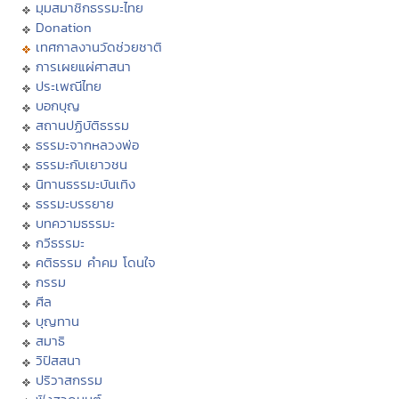
มุมสมาชิกธรรมะไทย
Donation
เทศกาลงานวัดช่วยชาติ
การเผยแผ่ศาสนา
ประเพณีไทย
บอกบุญ
สถานปฏิบัติธรรม
ธรรมะจากหลวงพ่อ
ธรรมะกับเยาวชน
นิทานธรรมะบันเทิง
ธรรมะบรรยาย
บทความธรรมะ
กวีธรรมะ
คติธรรม คำคม โดนใจ
กรรม
ศีล
บุญทาน
สมาธิ
วิปัสสนา
ปริวาสกรรม