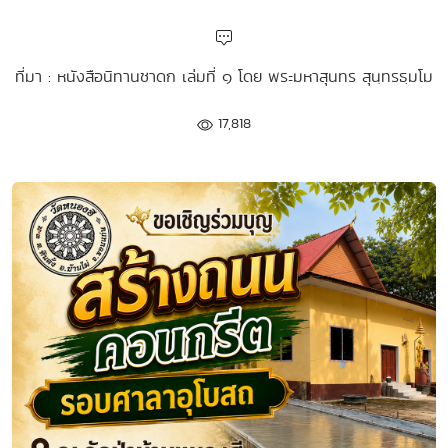
ที่มา : หนังสือนิทานชาดก เล่มที่ ๑ โดย พระมหาสุนทร สุนฺทรธฺมโม
17,818