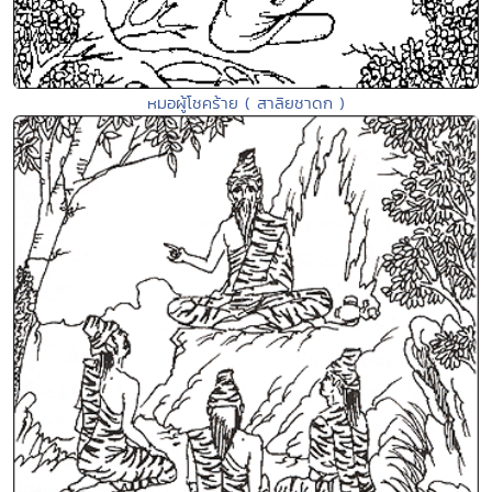
หมอผู้โชคร้าย ( สาลิยชาดก )