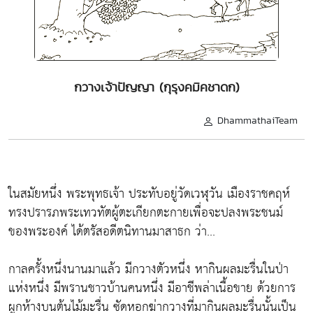
กวางเจ้าปัญญา (กุรุงคมิคชาดก)
DhammathaiTeam
ในสมัยหนึ่ง พระพุทธเจ้า ประทับอยู่วัดเวฬุวัน เมืองราชคฤห์
ทรงปรารภพระเทวทัตผู้ตะเกียกตะกายเพื่อจะปลงพระชนม์
ของพระองค์ ได้ตรัสอดีตนิทานมาสาธก ว่า...
กาลครั้งหนึ่งนานมาแล้ว มีกวางตัวหนึ่ง หากินผลมะรื่นในป่า
แห่งหนึ่ง มีพรานชาวบ้านคนหนึ่ง มีอาชีพล่าเนื้อขาย ด้วยการ
ผูกห้างบนต้นไม้มะรื่น ซัดหอกฆ่ากวางที่มากินผลมะรื่นนั้นเป็น