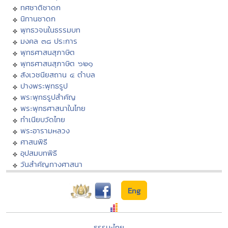
ทศชาติชาดก
นิทานชาดก
พุทธวจนในธรรมบท
มงคล ๓๘ ประการ
พุทธศาสนสุภาษิต
พุทธศาสนสุภาษิต ๖๒๑
สังเวชนียสถาน ๔ ตำบล
ปางพระพุทธรูป
พระพุทธรูปสำคัญ
พระพุทธศาสนาในไทย
ทำเนียบวัดไทย
พระอารามหลวง
ศาสนพิธี
อุปสมบทพิธี
วันสำคัญทางศาสนา
Eng
ธรรมะไทย