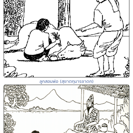
ลูกสอนพ่อ (สุชาตกุมารชาดก)