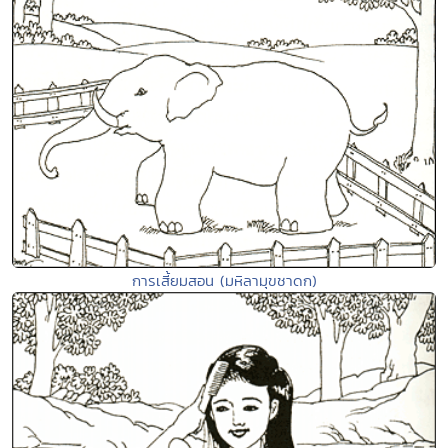
การเสี้ยมสอน (มหิลามุขชาดก)