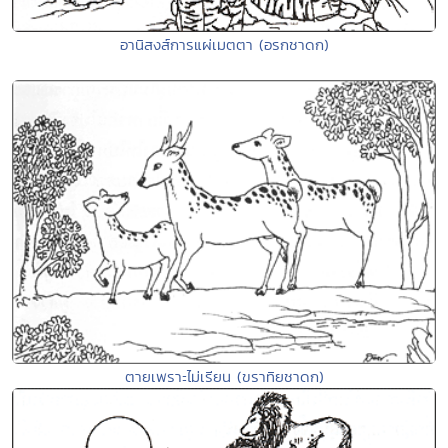
อานิสงส์การแผ่เมตตา (อรกชาดก)
ตายเพราะไม่เรียน (ขราทิยชาดก)