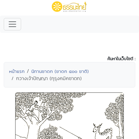
ค้นหาในเว็บไซต์ :
หน้าแรก
นิทานชาดก (ชาดก ๕๐๐ ชาติ)
กวางเจ้าปัญญา (กุรุงคมิคชาดก)