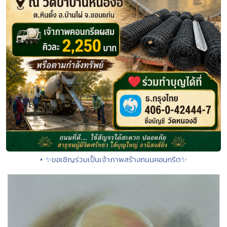
• ✨ขอเชิญร่วมเป็นเจ้าภาพสร้างถนนคอนกรีต✨