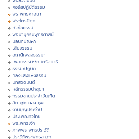
ฟังสวดมนต์
คอร์สปฏิบัติธรรม
พระพุทธศาสนา
พระไตรปิฏก
หัวข้อธรรม
พจนานุกรมพุทธศาสน์
มิลินทปัญหา
เสียงธรรม
สถานีเพลงธรรมะ
เพลงธรรมะ/ดนตรีสมาธิ
ธรรมะปฏิบัติ
คลังแสงแห่งธรรม
บทสวดมนต์
หลักธรรมนำสุขฯ
กรรมฐานประจำวันเกิด
ฮีต ๑๒ คอง ๑๔
งานบุญประจำปี
ประเพณีทั่วไทย
พระพุทธเจ้า
ภาพพระพุทธประวัติ
ประวัติพระพุทธสาวก