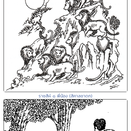
ราชสีห์ ๘ พี่น้อง (สิคาลชาดก)