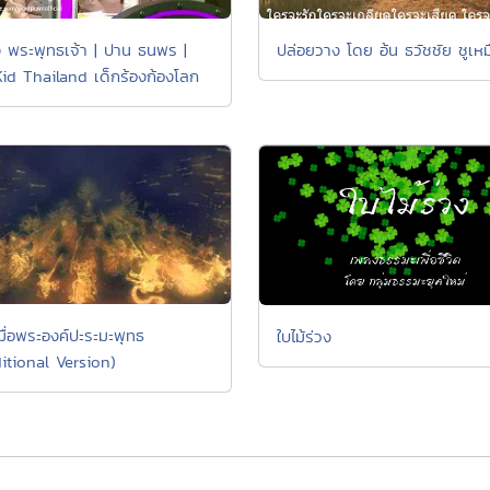
 พระพุทธเจ้า | ปาน ธนพร |
ปล่อยวาง โดย อ้น ธวัชชัย ชูเห
id Thailand เด็กร้องก้องโลก
มื่อพระองค์ปะระมะพุทธ
ใบไม้ร่วง
ditional Version)