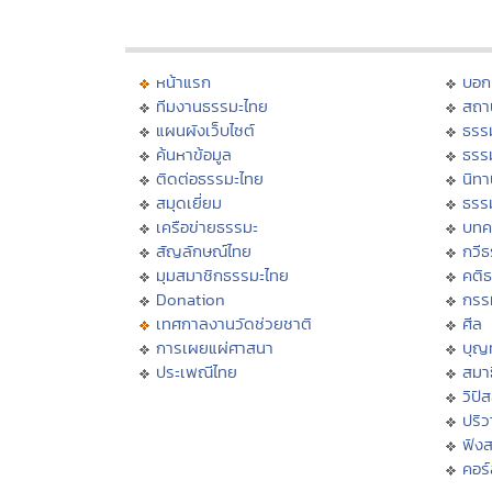
หน้าแรก
บอก
ทีมงานธรรมะไทย
สถา
แผนผังเว็บไซต์
ธรร
ค้นหาข้อมูล
ธรร
ติดต่อธรรมะไทย
นิทา
สมุดเยี่ยม
ธรร
เครือข่ายธรรมะ
บทค
สัญลักษณ์ไทย
กวี
มุมสมาชิกธรรมะไทย
คติ
Donation
กรร
เทศกาลงานวัดช่วยชาติ
ศีล
การเผยแผ่ศาสนา
บุญ
ประเพณีไทย
สมาธ
วิปั
ปริ
ฟัง
คอร์