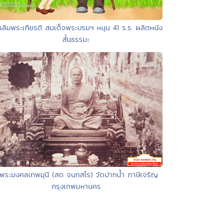
ฉลิมพระเกียรติ สมเด็จพระบรมฯ หนุน 41 ร.ร. ผลิตหนัง
สั้นธรรมะ
 พระมงคลเทพมุนี (สด จนฺทสโร) วัดปากน้ำ ภาษีเจริญ
กรุงเทพมหานคร