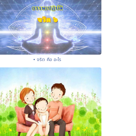
• จริต คือ อะไร