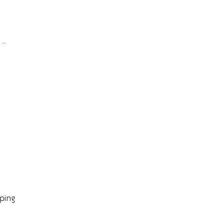
..
ping