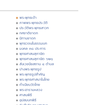
พระพุทธเจ้า
ภาพพระพุทธประวัติ
ประวัติพระพุทธสาวก
ทศชาติชาดก
นิทานชาดก
พุทธวจนในธรรมบท
มงคล ๓๘ ประการ
พุทธศาสนสุภาษิต
พุทธศาสนสุภาษิต ๖๒๑
สังเวชนียสถาน ๔ ตำบล
ปางพระพุทธรูป
พระพุทธรูปสำคัญ
พระพุทธศาสนาในไทย
ทำเนียบวัดไทย
พระอารามหลวง
ศาสนพิธี
อุปสมบทพิธี