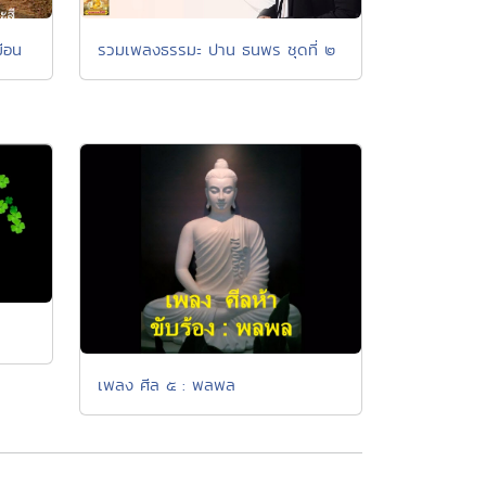
รวมเพลงธรรมะ ปาน ธนพร ชุดที่ ๒
มือน
เพลง ศีล ๕ : พลพล