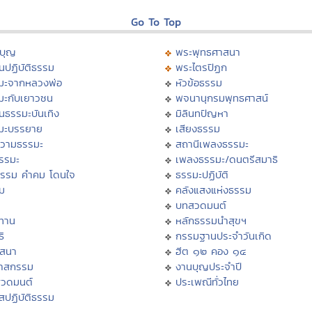
Go To Top
บุญ
พระพุทธศาสนา
นปฏิบัติธรรม
พระไตรปิฏก
มะจากหลวงพ่อ
หัวข้อธรรม
มะกับเยาวชน
พจนานุกรมพุทธศาสน์
นธรรมะบันเทิง
มิลินทปัญหา
มะบรรยาย
เสียงธรรม
วามธรรมะ
สถานีเพลงธรรมะ
ธรรมะ
เพลงธรรมะ/ดนตรีสมาธิ
ธรรม คำคม โดนใจ
ธรรมะปฏิบัติ
ม
คลังแสงแห่งธรรม
บทสวดมนต์
ทาน
หลักธรรมนำสุขฯ
ิ
กรรมฐานประจำวันเกิด
สสนา
ฮีต ๑๒ คอง ๑๔
วาสกรรม
งานบุญประจำปี
สวดมนต์
ประเพณีทั่วไทย
สปฏิบัติธรรม