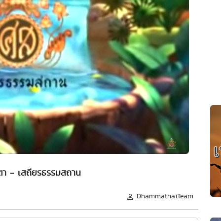
ตา - เสถียรธรรมสถาน
DhammathaiTeam