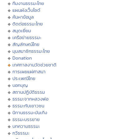
ทีมงานธรรมะไทย
แผนผังเว็บไซต์
ค้นหาข้อมูล
ติดต่อธรรมะไทย
สมุดเยี่ยม
เครือข่ายธรรมะ
สัญลักษณ์ไทย
มุมสมาชิกธรรมะไทย
Donation
เทศกาลงานวัดช่วยชาติ
การเผยแผ่ศาสนา
ประเพณีไทย
บอกบุญ
สถานปฏิบัติธรรม
ธรรมะจากหลวงพ่อ
ธรรมะกับเยาวชน
นิทานธรรมะบันเทิง
ธรรมะบรรยาย
บทความธรรมะ
กวีธรรมะ