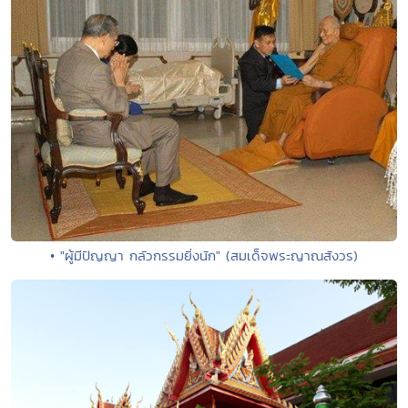
• "ผู้มีปัญญา กลัวกรรมยิ่งนัก" (สมเด็จพระญาณสังวร)