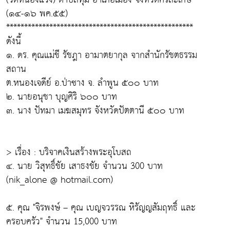
(๑๔-๑๖ พค.๕๕)
****************************************************
ดังนี้
๑. ดร. คุณแม่ชี รัชฎา อามาตยากุล จากสำนักรัชตธรรม
สถาน
ต.หนองเจดีย์ อ.ป่าซาง จ. ลำพูน ๕๐๐ บาท
๒. นายอนุชา บุญศิริ ๖๐๐ บาท
๓. นาง ปัทมา เมฆสมุทร จังหวัดปัตตานี ๕๐๐ บาท
> เรื่อง : บริจาคเงินสร้างพระอุโบสถ
๔. นาย วิสุทธิ์ชัย เสาธงชัย จำนวน 300 บาท
(nik_alone @ hotmail.com)
๕. คุณ "จิรพงษ์ – คุณ เบญจวรรณ หิรัญญสัมฤทธิ์ และ
ครอบครัว" จำนวน 15,000 บาท