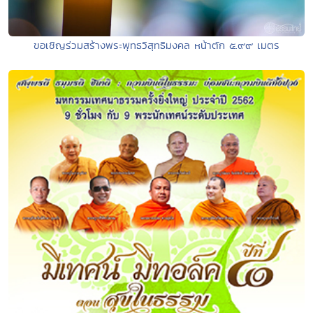
ขอเชิญร่วมสร้างพระพุทธวิสุทธิมงคล หน้าตัก ๕.๙๙ เมตร