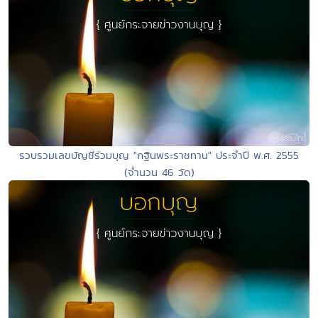
รวบรวมเลขบัญชีร่วมบุญ "กฐินพระราชทาน" ประจำปี พ.ศ. 2555
(จำนวน 46 วัด)