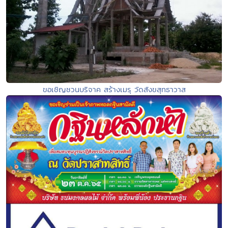
ขอเชิญชวนบริจาค สร้างเมรุ วัดสังขสุทธาวาส