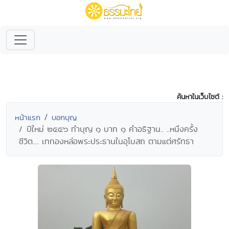
ค้นหาในเว็บไซต์ :
หน้าแรก
บอกบุญ
ปีใหม่ ๒๕๕๖ ทำบุญ ๑ บาท ๑ คำอธิฐาน.. ..หนึงครั้ง
ชีวิต.... เททองหล่อพระประธานในอุโบสถ ตามแต่ศรัทธา