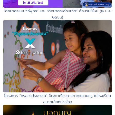
“ตักบาตรแบบวิถีพุทธ” และ “ตักบาตรเดือนเกิด” ต้อนรับปีใหม่ (๒ ม.ค.
๒๕๖๔)
โครงการ "ครูของประชาชน" ปัญหาเรื่องการขาดแคลนครู ในโรงเรียน
ขนาดเล็กที่ห่างไกล