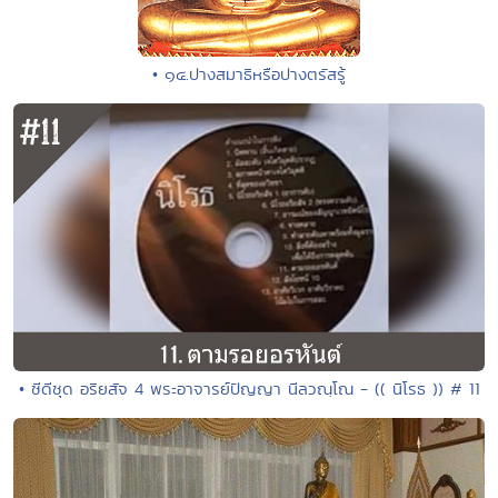
• ๑๔.ปางสมาธิหรือปางตรัสรู้
• ซีดีชุด อริยสัจ 4 พระอาจารย์ปัญญา นีลวณฺโณ - (( นิโรธ )) # 11