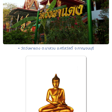
• วัดวังผาแดง ต.นาสวน อ.ศรีสวัสดิ์ จ.กาญจนบุรี