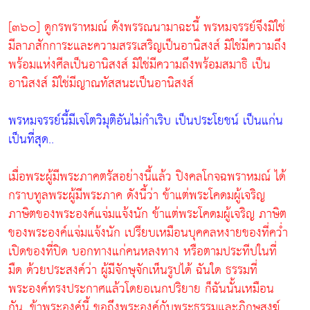
[๓๖๐] ดูกรพราหมณ์ ดังพรรณนามาฉะนี้ พรหมจรรย์จึงมิใช่
มีลาภสักการะและความสรรเสริญเป็นอานิสงส์ มิใช่มีความถึง
พร้อมแห่งศีลเป็นอานิสงส์ มิใช่มีความถึงพร้อมสมาธิ เป็น
อานิสงส์ มิใช่มีญาณทัสสนะเป็นอานิสงส์
พรหมจรรย์นี้มีเจโตวิมุติอันไม่กำเริบ เป็นประโยชน์ เป็นแก่น
เป็นที่สุด..
เมื่อพระผู้มีพระภาคตรัสอย่างนี้แล้ว ปิงคลโกจฉพราหมณ์ ได้
กราบทูลพระผู้มีพระภาค ดังนี้ว่า ข้าแต่พระโคดมผู้เจริญ
ภาษิตของพระองค์แจ่มแจ้งนัก ข้าแต่พระโคดมผู้เจริญ ภาษิต
ของพระองค์แจ่มแจ้งนัก เปรียบเหมือนบุคคลหงายของที่คว่ำ
เปิดของที่ปิด บอกทางแก่คนหลงทาง หรือตามประทีปในที่
มืด ด้วยประสงค์ว่า ผู้มีจักษุจักเห็นรูปได้ ฉันใด ธรรมที่
พระองค์ทรงประกาศแล้วโดยอเนกปริยาย ก็ฉันนั้นเหมือน
กัน. ข้าพระองค์นี้ ขอถึงพระองค์กับพระธรรมและภิกษุสงฆ์