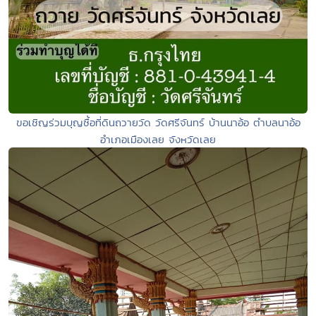
ขอเชิญร่วมบุญซื้อที่ดินถวายวัด วัดศรีจันทร์ บ้านนาอ้อ ตำบลนาอ้อ
อำเภอเมืองเลย จังหวัดเลย