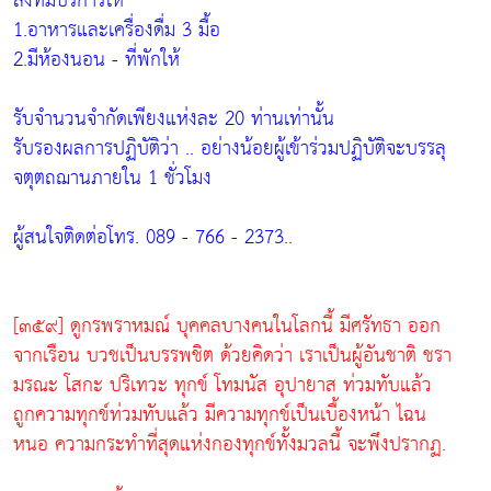
สิ่งที่มีบริการให้
1.อาหารและเครื่องดื่ม 3 มื้อ
2.มีห้องนอน - ที่พักให้
รับจำนวนจำกัดเพียงแห่งละ 20 ท่านเท่านั้น
รับรองผลการปฏิบัติว่า .. อย่างน้อยผู้เข้าร่วมปฏิบัติจะบรรลุ
จตุตถฌานภายใน 1 ชั่วโมง
ผู้สนใจติดต่อโทร. 089 - 766 - 2373..
[๓๕๙] ดูกรพราหมณ์ บุคคลบางคนในโลกนี้ มีศรัทธา ออก
จากเรือน บวชเป็นบรรพชิต ด้วยคิดว่า เราเป็นผู้อันชาติ ชรา
มรณะ โสกะ ปริเทวะ ทุกข์ โทมนัส อุปายาส ท่วมทับแล้ว
ถูกความทุกข์ท่วมทับแล้ว มีความทุกข์เป็นเบื้องหน้า ไฉน
หนอ ความกระทำที่สุดแห่งกองทุกข์ทั้งมวลนี้ จะพึงปรากฏ.