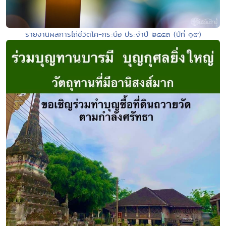
รายงานผลการไถ่ชีวิตโค-กระบือ ประจำปี ๒๕๕๓ (ปีที่ ๑๙)