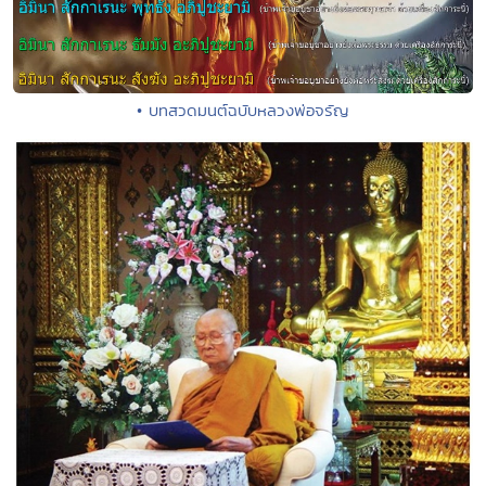
• บทสวดมนต์ฉบับหลวงพ่อจรัญ