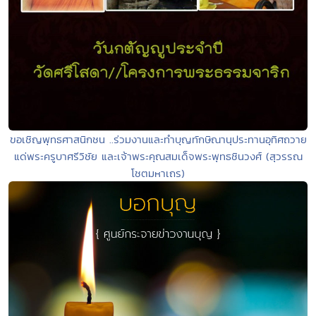
ขอเชิญพุทธศาสนิกชน ..ร่วมงานและทำบุญทักษิณานุประทานอุทิศถวาย
แด่พระครูบาศรีวิชัย และเจ้าพระคุณสมเด็จพระพุทธชินวงศ์ (สุวรรณ
โชตมหาเถร)