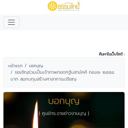
ค้นหาในเว็บไซต์ :
หน้าแรก
บอกบุญ
ขอเชิญร่วมเป็นเจ้าภาพทอดกฐินสามัคคี กองละ ๒๕๕๔
บาท สมทบทุนสร้างศาลาการเปรียญ