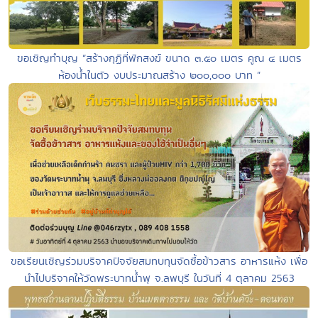
ขอเชิญทำบุญ “สร้างกุฏิที่พักสงฆ์ ขนาด ๓.๕๐ เมตร คูณ ๔ เมตร
ห้องน้ำในตัว งบประมาณสร้าง ๒๐๐,๐๐๐ บาท ”
ขอเรียนเชิญร่วมบริจาคปัจจัยสมทบทุนจัดซื้อข้าวสาร อาหารแห้ง เพื่อ
นำไปบริจาคให้วัดพระบาทน้ำพุ จ.ลพบุรี ในวันที่ 4 ตุลาคม 2563