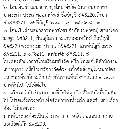
๒. โอนเงินผ่านธนาคารกรุงไทย จำกัด (มหาชน) สาขา
บางระกำ ประเภทออมทรัพย์ ชื่อบัญชี &#8220;วัดป่า
สัก&#8221; เลขที่บัญชี ๖๒๔ - ๑ - ๒๕๘๓๘ - ๙.
๓. โอนเงินผ่านธนาคารทหารไทย จำกัด (มหาชน) สาขาโคก
มะตูม &#8211; พิษณุโลก ประเภทออมทรัพย์ ชื่อบัญชี
&#8220;พระครูเมธาประยุตต์&#8221; เลขที่บัญชี ๔๙๖
&#8211; ๒ &#8211; ๑๗๖๗๕ &#8211; ๘
โปรดส่งสำเนาการโอนเงินมายังวัด หรือ โทรแจ้งที่สำนักงาน
เลขานุการ หรือไวยาวัจกรวัดด้วย เพื่อจัดส่งอนุโมทนาบัตร
และของที่ระลึกระลึก (สำหรับท่านที่บริจาคตั้งแต่ ๑,๐๐๐
บาทขึ้นไป) ไปให้ต่อไป
๔. หรือจะนำปัจจัยมาถวายที่วัดได้ทุกวัน ตั้งแต่บัดนี้เป็นต้น
ไป โปรดแจ้งล่วงหน้าเพื่อจัดทำของที่ระลึก และรับรองได้ถูก
ต้อง ไม่บกพร่อง
ท่านที่ประสงค์จะเป็นเจ้าภาพ สามารถติดต่อสอบถามราย
ละเอียดได้ที่ &#8230;