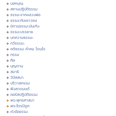
บอกบุญ
สถานปฏิบัติธรรม
ธรรมะจากหลวงพ่อ
ธรรมะกับเยาวชน
นิทานธรรมะบันเทิง
ธรรมะบรรยาย
บทความธรรมะ
กวีธรรมะ
คติธรรม คำคม โดนใจ
กรรม
ศีล
บุญทาน
สมาธิ
วิปัสสนา
ปริวาสกรรม
ฟังสวดมนต์
คอร์สปฏิบัติธรรม
พระพุทธศาสนา
พระไตรปิฏก
หัวข้อธรรม