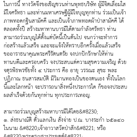
ในการนี้ ทางวัดจึงขอเชิญชวนท่านพุทธบริษัท ผู้มีจิตเลื่อมใส
มีใจศรัทธา และท่านมหาเศรษฐีผู้มีใจบุญทุกท่าน ร่วมเป็นเจ้า
ภาพทอดกฐินสามัคคี และเป็นเจ้าภาพทอดผ้าป่าสามัคคี ได้
ตลอดทั้งปี สร้างมหาทานบารมีได้ตามกำลังศรัทธา ท่าน
สามารถร่วมบุญได้ตั้งแต่บัดนี้เป็นต้นไป จนกว่าจะทำการ
ก่อสร้างแล้วเสร็จ และจะแจ้งให้ทราบอีกครั้งเมื่อแล้วเสร็จ
ขออาราธนาคุณพระศรีรัตนตรัย จงปกปักรักษาให้ท่าน
ทานบดีและครอบครัว จงประสบแต่ความสุขความเจริญ ด้วย
จตุรพิธพรชัยทั้ง ๔ ประการ คือ อายุ วรรณะ สุขะ พละ
ปฏิภาณ ธนสารสมบัติ มีวิมานทองเป็นของตนเอง ทั้งในโลก
นี้และโลกหน้า จะปรารถนาสิ่งหนึ่งประการใด ก็ขอจงประสบ
ผลสำเร็จด้วยกันทุกท่าน ทุกประการเทอญ.
สามารถร่วมบุญสร้างมหาบารมีได้โดย&#8230;
๑. ส่งธนาณัติ ตั๋วแลกเงิน สั่งจ่าย ป.ณ. บางระกำ ๖๕๑๔๐
ในนาม &#8220;เจ้าอาวาสวัดป่าสัก&#8221; หรือ
&#8220;พระครูเมธาประยุตต์&#8221;