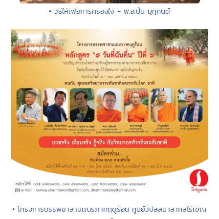
• วิธีให้เพื่อการครองใจ - พ.อ.ปิ่น มุทุกันต์
• โครงการบรรพชาสามเณรภาคฤดูร้อน ศูนย์วิปัสสนาสากลไร่เชิญ