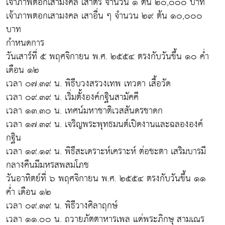
เจ้าภาพตอกเสามงคล เสาตรี จำนวน ๑ ต้น ๒๐,๐๐๐ บาท
เจ้าภาพตอกเสามงคล เสาอื่น ๆ จำนวน ๒๙ ต้น ๑๐,๐๐๐
บาท
กำหนดการ
วันเสาร์ที่ ๕ พฤศจิกายน พ.ศ. ๒๕๕๔ ตรงกับวันขึ้น ๑๐ ค่ำ
เดือน ๑๒
เวลา ๐๗.๓๙ น. พิธีบวงสรวงเทพ เทวดา เสื้อวัด
เวลา ๐๙.๓๙ น. เริ่มตั้งองค์กฐินสามัคคี
เวลา ๑๓.๓๐ น. เทศน์มหาชาติเวสสันดรชาดก
เวลา ๑๗.๓๙ น. เจริญพระพุทธมนต์เปิดงานและฉลององค์
กฐิน
เวลา ๑๙.๑๙ น. พิธีสะเดราะห์เคราะห์ ต่อชะตา เสริมบารมี
กลางคืนมีมหรสพสมโภช
วันอาทิตย์ที่ ๖ พฤศจิกายน พ.ศ. ๒๕๕๔ ตรงกับวันขึ้น ๑๑
ค่ำ เดือน ๑๒
เวลา ๐๙.๓๙ น. พิธีวางศิลาฤกษ์
เวลา ๑๑.๐๐ น. ถวายภัตตาหารเพล แด่พระภิกษุ สามเณร