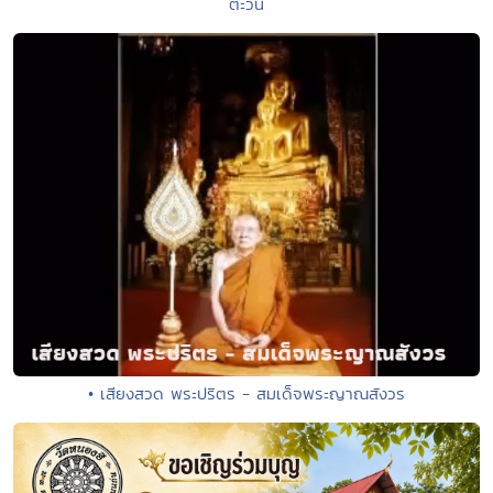
ตะวัน
• เสียงสวด พระปริตร - สมเด็จพระญาณสังวร