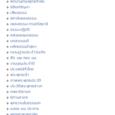
พจนานุกรมพุทธศาสน์
มิลินทปัญหา
เสียงธรรม
สถานีเพลงธรรมะ
เพลงธรรมะ/ดนตรีสมาธิ
ธรรมะปฏิบัติ
คลังแสงแห่งธรรม
บทสวดมนต์
หลักธรรมนำสุขฯ
กรรมฐานประจำวันเกิด
ฮีต ๑๒ คอง ๑๔
งานบุญประจำปี
ประเพณีทั่วไทย
พระพุทธเจ้า
ภาพพระพุทธประวัติ
ประวัติพระพุทธสาวก
ทศชาติชาดก
นิทานชาดก
พุทธวจนในธรรมบท
มงคล ๓๘ ประการ
พุทธศาสนสุภาษิต