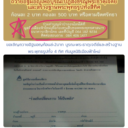
ขอเชิญถวายอิฐมอญก้อนล่ะ2บาท บูรณะพระธาตุเจดีย์และสร้างฐาน
พระพุทธรูปทั้ง 4 ทิศ กับมูลนิธิเมืองฟ้าใหม่