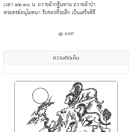
เวลา ๑๒.๓๐ น. ถวายผ้ากฐินทาน ถวายผ้าป่า
พระสงฆ์อนุโมทนา รับของที่ระลึก เป็นเสร็จพิธี
4,937
ความคิดเห็น