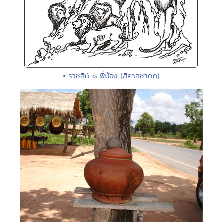
• ราชสีห์ ๘ พี่น้อง (สิคาลชาดก)