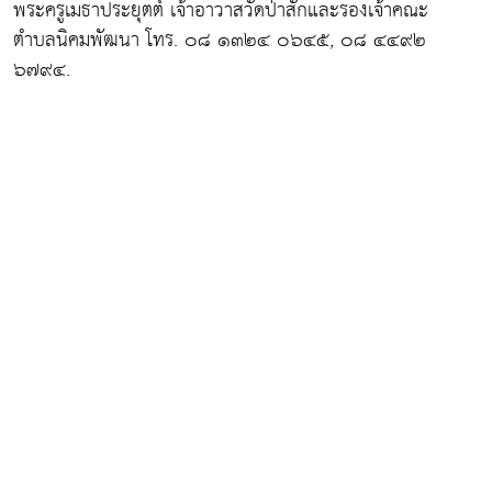
พระครูเมธาประยุตต์ เจ้าอาวาสวัดป่าสักและรองเจ้าคณะ
ตำบลนิคมพัฒนา โทร. ๐๘ ๑๓๒๔ ๐๖๔๕, ๐๘ ๔๔๙๒
๖๗๙๔.