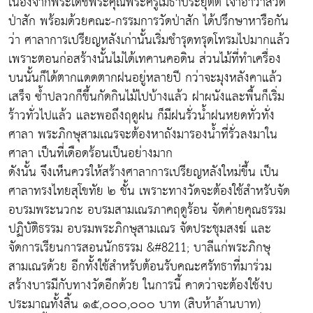
เนื่องจากพระเดชพระคุณพระครูเมธาประยุตต์ เจ้าอาวาสวัด
ป่าสัก พร้อมด้วยคณะ-กรรมการวัดป่าสัก ได้ปรึกษาหารือกัน
ว่า ศาลาการเปรียญหลังเก่านั้นเริ่มชำรุดทรุดโทรมไปมากแล้ว
เพราะตอนก่อสร้างนั้นไม่ได้เทคานคอดิน ส่วนไม้ที่ทำเครื่อง
บนนั้นก็ได้ตากแดดตากฝนอยู่หลายปี กว่าจะมุงหลังคาแล้ว
เสร็จ ซ้ำปลวกก็ขึ้นกัดกินไม้ไปบ้างแล้ว ฝาผนังและพื้นก็เริ่ม
ร้าวทั่วไปแล้ว และพอถึงฤดูฝน ก็มีฝนรั่วน้ำฝนหยดทั่วทั่ง
ศาลา พระภิกษุสามเณรจะต้องหาถังมารองน้ำที่รั่วลงมาใน
ศาลา เป็นที่เดือดร้อนเป็นอย่างมาก
ดังนั้น จึงเห็นควรให้สร้างศาลาการเปรียญหลังใหม่ขึ้น เป็น
ศาลาทรงไทยสุโขทัย ๒ ชั้น เพราะทางวัดจะต้องใช้สำหรับจัด
อบรมพระนวกะ อบรมสามเณรภาคฤดูร้อน จัดค่ายคุณธรรม
ปฏิบัติธรรม อบรมพระภิกษุสามเณร จัดประชุมสงฆ์ และ
จัดการเรียนการสอนนักธรรม &#8211; บาลีแก่พระภิกษุ
สามเณรด้วย อีกทั้งใช้สำหรับต้อนรับคณะศรัทธาที่มาร่วม
สร้างบารมีกับทางวัดอีกด้วย ในการนี้ คาดว่าจะต้องใช้งบ
ประมาณทั้งสิ้น ๑๕,๐๐๐,๐๐๐ บาท (สิบห้าล้านบาท)