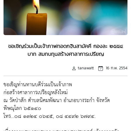
ขอเชิญร่วมเป็นเจ้าภาพทอดกฐินสามัคคี กองละ ๒๕๕๔
บาท สมทบทุนสร้างศาลาการเปรียญ
tanawatt
16 ก.พ. 2554
ขอเชิญท่านทานบดีร่วมเป็นเจ้าภาพ
ก่อสร้างศาลาการเปรียญหลังใหม่
ณ วัดป่าสัก ตำบลนิคมพัฒนา อำเภอบางระกำ จังหวัด
พิษณุโลก ๖๕๑๔๐
โทร...๐๘ ๑๓๒๔ ๐๖๔๕, ๐๘ ๔๔๙๒ ๖๗๙๔.