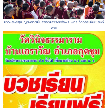
ข่าว-สหรัฐเชิญธงชาติขึ้นสู่ยอดเสาธงเพื่อพระพุทธเจ้าดอร์เจี๋ยเชียงที่
สาม