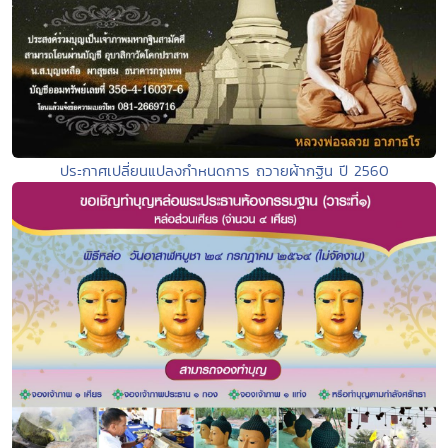
ประกาศเปลี่ยนแปลงกำหนดการ ถวายผ้ากฐิน ปี 2560