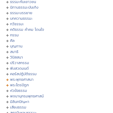
ธรรมะกับเยาวชน
นิทานธรรมะบันเทิง
ธรรมะบรรยาย
บทความธรรมะ
กวีธรรมะ
คติธรรม คำคม โดนใจ
กรรม
ศีล
บุญทาน
สมาธิ
วิปัสสนา
ปริวาสกรรม
ฟังสวดมนต์
คอร์สปฏิบัติธรรม
พระพุทธศาสนา
พระไตรปิฏก
หัวข้อธรรม
พจนานุกรมพุทธศาสน์
มิลินทปัญหา
เสียงธรรม
สถานีเพลงธรรมะ