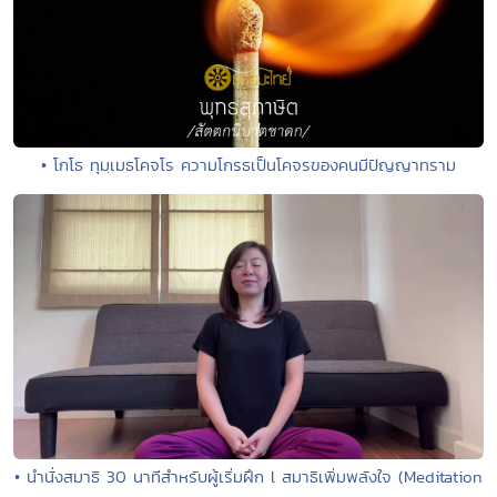
• โกโธ ทุมฺเมธโคจโร ความโกรธเป็นโคจรของคนมีปัญญาทราม
• นำนั่งสมาธิ 30 นาทีสำหรับผู้เริ่มฝึก l สมาธิเพิ่มพลังใจ (Meditation