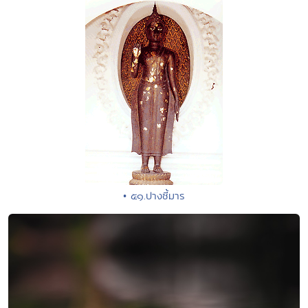
• ๕๑.ปางชี้มาร