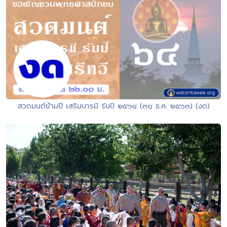
สวดมนต์ข้ามปี เสริมบารมี รับปี ๒๕๖๔ (๓๑ ธ.ค. ๒๕๖๓) (งด)