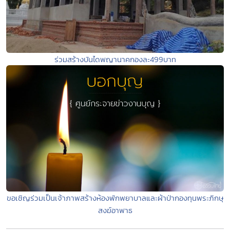
ร่วมสร้างบันไดพญานาคกองละ499บาท
ขอเชิญร่วมเป็นเจ้าภาพสร้างห้องพักพยาบาลและผ้าป่ากองทุนพระภิกษุ
สงฆ์อาพาธ