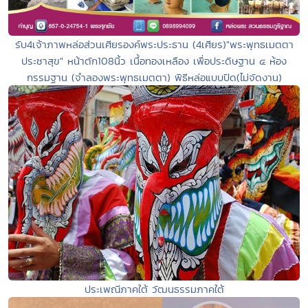
รับ4เจ้าภาพหล่อส่วนเศียรองค์พระประธาน (4เศียร)"พระพุทธเมตตา
ประชาสุข" หน้าตัก108นิ้ว เนื้อทองเหลือง เพื่อประดิษฐาน ๔ ห้อง
กรรมฐาน (จำลองพระพุทธเมตตา) พิธีหล่อแบบปิด(ไม่จัดงาน)
ประเพณีภาคใต้ วัฒนธรรมภาคใต้