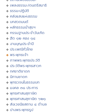
เพลงธรรมะ/ดนตรีสมาธิ
ธรรมะปฏิบัติ
คลังแสงแห่งธรรม
บทสวดมนต์
หลักธรรมนำสุขฯ
กรรมฐานประจำวันเกิด
ฮีต ๑๒ คอง ๑๔
งานบุญประจำปี
ประเพณีทั่วไทย
พระพุทธเจ้า
ภาพพระพุทธประวัติ
ประวัติพระพุทธสาวก
ทศชาติชาดก
นิทานชาดก
พุทธวจนในธรรมบท
มงคล ๓๘ ประการ
พุทธศาสนสุภาษิต
พุทธศาสนสุภาษิต ๖๒๑
สังเวชนียสถาน ๔ ตำบล
ปางพระพุทธรูป