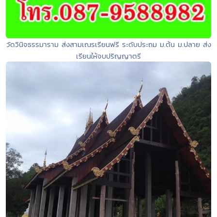
วัดวินิจธรรมาราม ส่งสามเณรเรียนฟรี ระดับประถม ม.ต้น ม.ปลาย ส่ง
เรียนให้จบปริญญาตรี