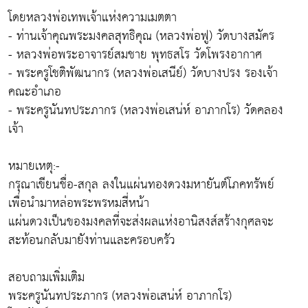
โดยหลวงพ่อเทพเจ้าแห่งความเมตตา
- ท่านเจ้าคุณพระมงคลสุทธิคุณ (หลวงพ่อฟู) วัดบางสมัคร
- หลวงพ่อพระอาจารย์สมชาย พุทธสโร วัดโพรงอากาศ
- พระครูโชติพัฒนากร (หลวงพ่อเสนีย์) วัดบางปรง รองเจ้า
คณะอำเภอ
- พระครูนันทประภากร (หลวงพ่อเสน่ห์ อาภากโร) วัดคลอง
เจ้า
หมายเหตุ:-
กรุณาเขียนชื่อ-สกุล ลงในแผ่นทองดวงมหายันต์โภคทรัพย์
เพื่อนำมาหล่อพระพรหมสี่หน้า
แผ่นดวงเป็นของมงคลที่จะส่งผลแห่งอานิสงส์สร้างกุศลจะ
สะท้อนกลับมายังท่านและครอบครัว
สอบถามเพิ่มเติม
พระครูนันทประภากร (หลวงพ่อเสน่ห์ อาภากโร)