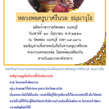
ขอเชิญร่วมงานเททองหล่อรูปเหมือนหลวงพ่อครูบาศรีนวล ธมฺมาวุโธ