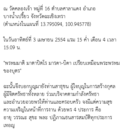
ณ วัดคลองเจ้า หมู่ที่ 16 ตำบลศาลาแดง อำเภอ
บางน้ำเปรี้ยว จังหวัดฉะเชิงเทรา
(ตำแหน่งในแผนที่ 13.795094, 100.945778)
ในวันอาทิตย์ที่ 3 เมษายน 2554 แรม 15 ค่ำ เดือน 4 เวลา
15.09 น.
"พรหมมาติ มาตาปิตโร มารดา-บิดา เปรียบเหมือนพระพรหม
ของบุตร"
ฉะนั้นจึงบอกบุญมายังท่านสาธุชน ผู้ใจบุญในการสร้างกุศล
ผู้มีจิตศรัทธาทั้งหลาย ร่วมบริจาคตามกำลังศรัทธา
และอำนวยอวยพรให้ท่านและครอบครัว จงมีแต่ความสุข
ความเจริญในหน้าที่การงาน ด้วยพร 4 ประการ คือ
อายุ วรรณะ สุขะ พละ ปฎิภาณธนสารสมบัติทุกประการ
เทอญ