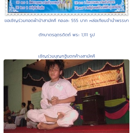
ขอเชิญร่วมทอดผ้าป่าสามัคคี กองละ 555 บาท หล่อเทียนจำนำพรรษา
ตักบาตรอุตรดิตถ์ พระ 1,111 รูป
เชิญร่วมบุญกฐินตกค้างสามัคคี