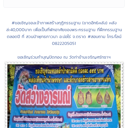
#ขอเชิญจองเจ้าภาพสร้างกุฏิกรรมฐาน (ขาดอีก6หลัง) หลัง
ล่ะ40,000บาท เพื่อเป็นที่พักอาศัยของพระกรรมฐาน ที่ฝึกกรรมฐาน
ตลอดปี ที่ สวนป่าพุทธภาวนา อ.บ่อไร่ จ.ตราด #สอบถาม โทร/ไลน์
0822205051
ขอเชิญร่วมทำบุญปิดทอง ณ วัดท่าข้ามเจริญศรัทธาฯ