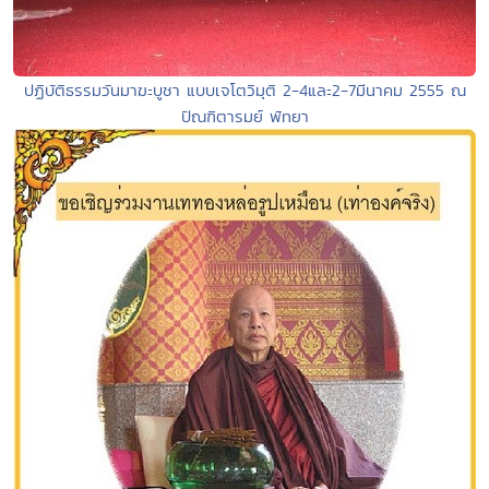
ปฏิบัติธรรมวันมาฆะบูชา แบบเจโตวิมุติ 2-4และ2-7มีนาคม 2555 ณ
ปัณฑิตารมย์ พัทยา