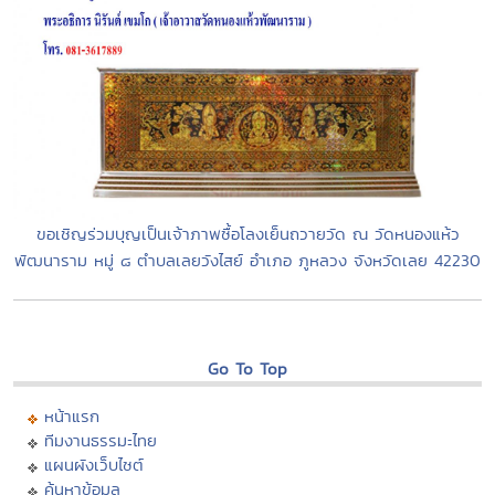
ขอเชิญร่วมบุญเป็นเจ้าภาพซื้อโลงเย็นถวายวัด ณ วัดหนองแห้ว
พัฒนาราม หมู่ ๘ ตำบลเลยวังไสย์ อำเภอ ภูหลวง จังหวัดเลย 42230
Go To Top
หน้าแรก
ทีมงานธรรมะไทย
แผนผังเว็บไซต์
ค้นหาข้อมูล