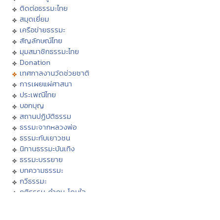
ติดต่อธรรมะไทย
สมุดเยี่ยม
เครือข่ายธรรมะ
สัญลักษณ์ไทย
มุมสมาชิกธรรมะไทย
Donation
เทศกาลงานวัดช่วยชาติ
การเผยแผ่ศาสนา
ประเพณีไทย
บอกบุญ
สถานปฏิบัติธรรม
ธรรมะจากหลวงพ่อ
ธรรมะกับเยาวชน
นิทานธรรมะบันเทิง
ธรรมะบรรยาย
บทความธรรมะ
กวีธรรมะ
คติธรรม คำคม โดนใจ
กรรม
ศีล