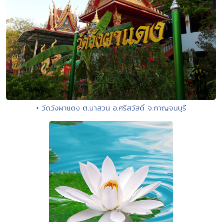
• วัดวังผาแดง ต.นาสวน อ.ศรีสวัสดิ์ จ.กาญจนบุรี