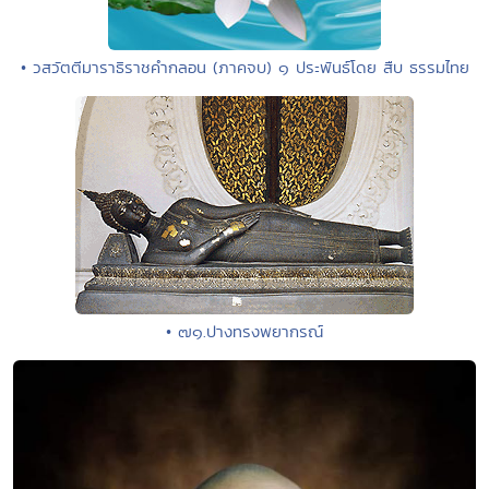
• วสวัตตีมาราธิราชคำกลอน (ภาคจบ) ๑ ประพันธ์โดย สืบ ธรรมไทย
• ๗๑.ปางทรงพยากรณ์