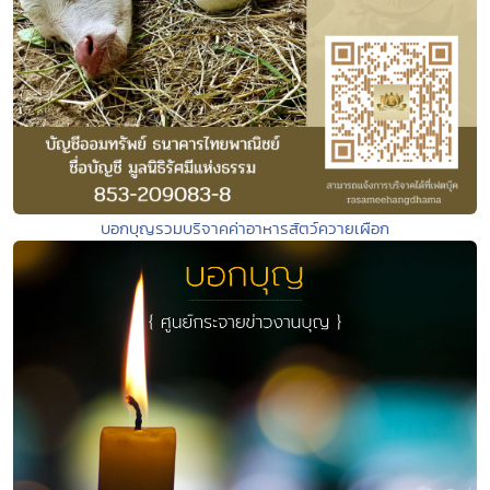
บอกบุญรวมบริจาคค่าอาหารสัตว์ควายเผือก