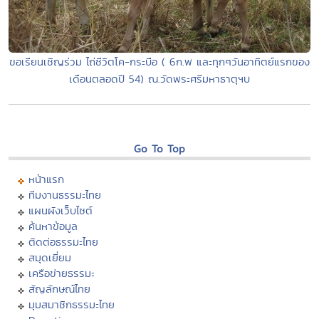
ขอเรียนเชิญร่วม ไถ่ชีวิตโค-กระบือ ( 6ก.พ และทุกๆวันอาทิตย์แรกของ
เดือนตลอดปี 54) ณ.วัดพระศรีมหาธาตุฯบ
Go To Top
หน้าแรก
ทีมงานธรรมะไทย
แผนผังเว็บไซต์
ค้นหาข้อมูล
ติดต่อธรรมะไทย
สมุดเยี่ยม
เครือข่ายธรรมะ
สัญลักษณ์ไทย
มุมสมาชิกธรรมะไทย