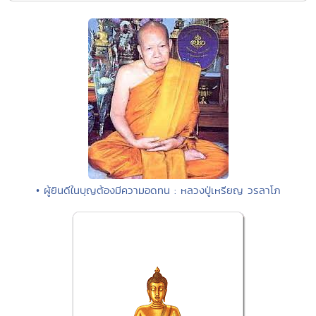
• ผู้ยินดีในบุญต้องมีความอดทน : หลวงปู่เหรียญ วรลาโภ