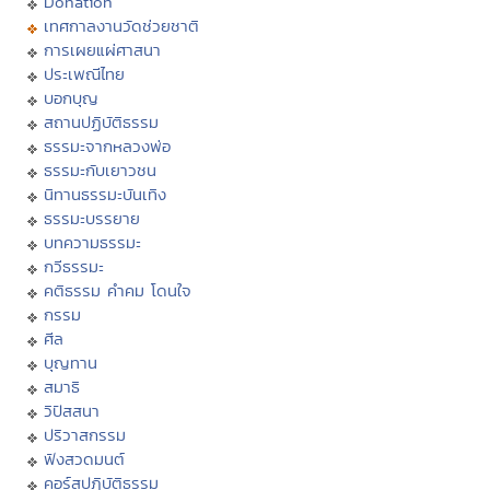
Donation
เทศกาลงานวัดช่วยชาติ
การเผยแผ่ศาสนา
ประเพณีไทย
บอกบุญ
สถานปฏิบัติธรรม
ธรรมะจากหลวงพ่อ
ธรรมะกับเยาวชน
นิทานธรรมะบันเทิง
ธรรมะบรรยาย
บทความธรรมะ
กวีธรรมะ
คติธรรม คำคม โดนใจ
กรรม
ศีล
บุญทาน
สมาธิ
วิปัสสนา
ปริวาสกรรม
ฟังสวดมนต์
คอร์สปฏิบัติธรรม