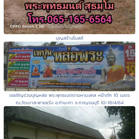
บุญสร้างโบสถ์
ขอเชิญร่วมบุญหล่อ พระพุทธเมตตามหามงคล หน้าตัก 10 เมตร
ณ.วัดเขาสะพายแร้ง อ.ท่ามะกา จ.กาญจนบุรี 10-18/4/64