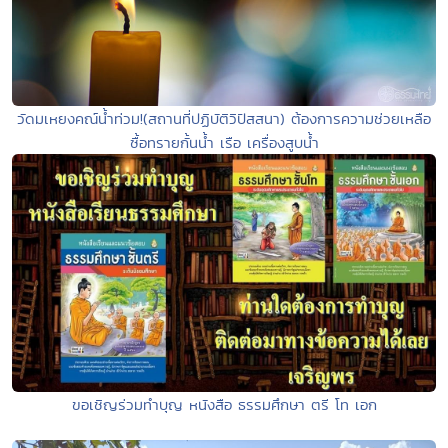
วัดมเหยงคณ์น้ำท่วม!(สถานที่ปฏิบัติวิปัสสนา) ต้องการความช่วยเหลือ
ซื้อทรายกั้นน้ำ เรือ เครื่องสูบน้ำ
ขอเชิญร่วมทำบุญ หนังสือ ธรรมศึกษา ตรี โท เอก