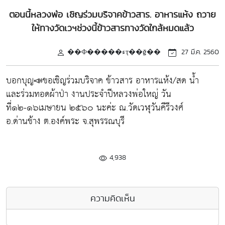
ตอนนี้หลวงพ่อ เชิญร่วมบริจาคข้าวสาร. อาหารแห้ง ถวาย
ให้ทางวัดเวฯช่วงนี้ข้าวสารทางวัดใกล้หมดแล้ว
��Ф�����ءҭ��ǧ��
27 มี.ค. 2560
บอกบุญ📣ขอเชิญร่วมบริจาค ข้าวสาร อาหารแห้ง/สด น้ำ
และร่วมทอดผ้าป่า งานประจำปีหลวงพ่อใหญ่ วัน
ที่๑๒-๑๖เมษายน ๒๕๖๐ นะค่ะ ณ.วัดเวฬุวันคีรีวงศ์
อ.ด่านช้าง ต.องค์พระ จ.สุพรรณบุรี
4,938
ความคิดเห็น