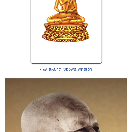
• ๗ สหชาติ ของพระพุทธเจ้า