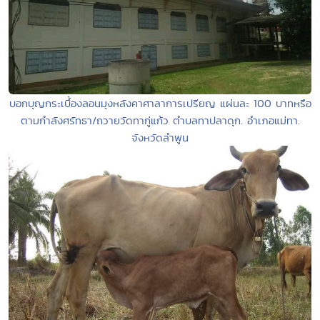
บอกบุญกระเบื้องลอนมุงหลังคาศาลาการเปรียญ แผ่นละ 100 บาทหรือ
ตามกำลังศรัทธา/ถวายวัดทากู่แก้ว ตำบลทาปลาดุก. อำเภอแม่ทา.
จังหวัดลำพูน