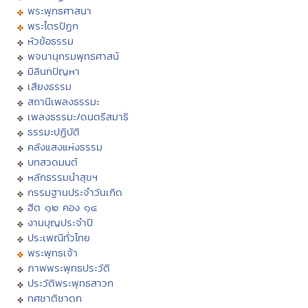
พระพุทธศาสนา
พระไตรปิฏก
หัวข้อธรรม
พจนานุกรมพุทธศาสน์
มิลินทปัญหา
เสียงธรรม
สถานีเพลงธรรมะ
เพลงธรรมะ/ดนตรีสมาธิ
ธรรมะปฏิบัติ
คลังแสงแห่งธรรม
บทสวดมนต์
หลักธรรมนำสุขฯ
กรรมฐานประจำวันเกิด
ฮีต ๑๒ คอง ๑๔
งานบุญประจำปี
ประเพณีทั่วไทย
พระพุทธเจ้า
ภาพพระพุทธประวัติ
ประวัติพระพุทธสาวก
ทศชาติชาดก