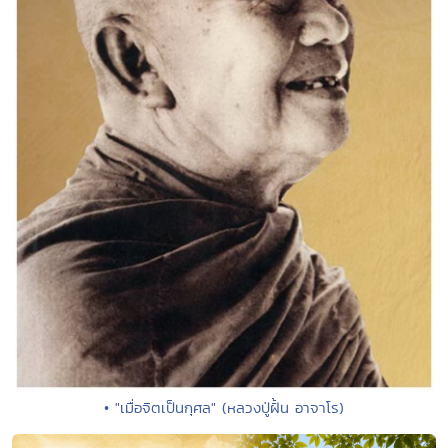
• "เมื่อจิตเป็นกุศล" (หลวงปู่ฝั้น อาจาโร)