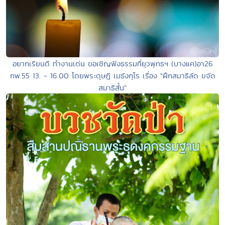
อยากเรียนดี ทำงานเด่น ขอเชิญฟังธรรมที่ยุวพุทธฯ (บางแค)อา26
กพ.55 13. - 16.00 โดยพระดุษฎี เมธังกุโร เรื่อง "ฝึกสมาธิลัด ขจัด
สมาธิสั้น"