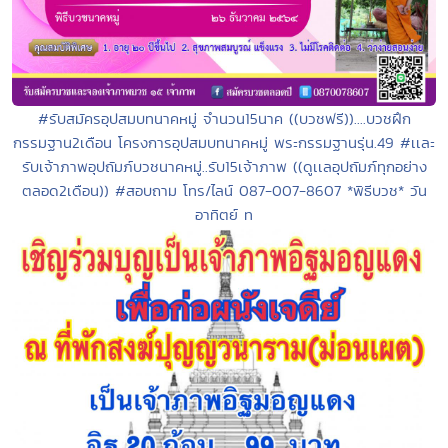
#รับสมัครอุปสมบทนาคหมู่ จำนวน15นาค ((บวชฟรี))....บวชฝึก
กรรมฐาน2เดือน โครงการอุปสมบทนาคหมู่ พระกรรมฐานรุ่น.49 #เเละ
รับเจ้าภาพอุปถัมภ์บวชนาคหมู่..รับ15เจ้าภาพ ((ดูเเลอุปถัมภ์ทุกอย่าง
ตลอด2เดือน)) #สอบถาม โทร/ไลน์ 087-007-8607 *พิธีบวช* วัน
อาทิตย์ ท