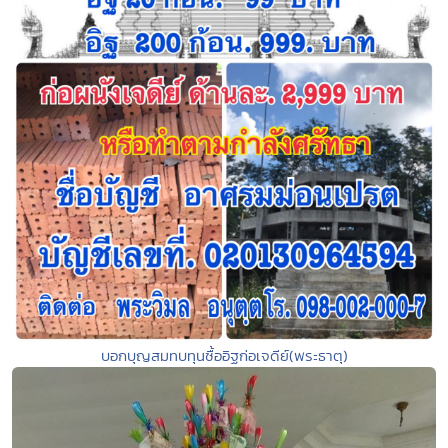
บอกบุญสมทบทุนซื้ออิฐก่อเจดีย์(พระธาตุ)