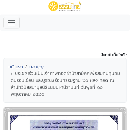
ค้นหาในเว็บไซต์ :
หน้าแรก
บอกบุญ
ขอเชิญร่วมเป็นเจ้าภาพทอดผ้าป่าสามัคคีเพื่อสมทบทุนถม
ดินรอบเขื่อน และบูรณะเรือนกรรมฐาน ๖๐ หลัง ทอด ณ
สำนักวิปัสสนามูลนิธิแนบมหานีรานนท์ วันพุธที่ ๑๐
พฤษภาคม ๒๕๖๐