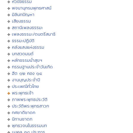
หัวข้อธรรม
พจนานุกรมพุทธศาสน์
มิลินทปัญหา
เสียงธรรม
สถานีเพลงธรรมะ
เพลงธรรมะ/ดนตรีสมาธิ
ธรรมะปฏิบัติ
คลังแสงแห่งธรรม
บทสวดมนต์
หลักธรรมนำสุขฯ
กรรมฐานประจำวันเกิด
ฮีต ๑๒ คอง ๑๔
งานบุญประจำปี
ประเพณีทั่วไทย
พระพุทธเจ้า
ภาพพระพุทธประวัติ
ประวัติพระพุทธสาวก
ทศชาติชาดก
นิทานชาดก
พุทธวจนในธรรมบท
มงคล ๓๘ ประการ