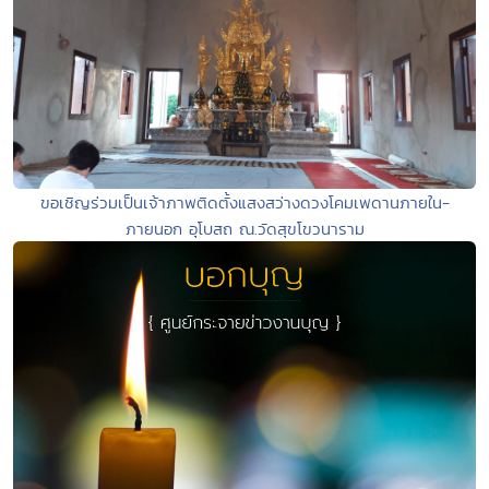
ขอเชิญร่วมเป็นเจ้าภาพติดตั้งแสงสว่างดวงโคมเพดานภายใน-
ภายนอก อุโบสถ ณ.วัดสุขโขวนาราม