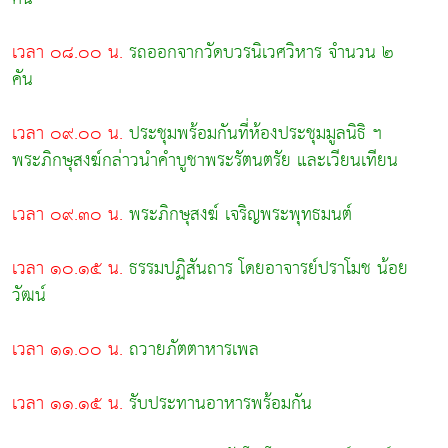
เวลา ๐๘.๐๐ น.
รถออกจากวัดบวรนิเวศวิหาร จำนวน ๒
คัน
เวลา ๐๙.๐๐ น.
ประชุมพร้อมกันที่ห้องประชุมมูลนิธิ ฯ
พระภิกษุสงฆ์กล่าวนำคำบูชาพระรัตนตรัย และเวียนเทียน
เวลา ๐๙.๓๐ น.
พระภิกษุสงฆ์ เจริญพระพุทธมนต์
เวลา ๑๐.๑๕ น.
ธรรมปฏิสันถาร โดยอาจารย์ปราโมช น้อย
วัฒน์
เวลา ๑๑.๐๐ น.
ถวายภัตตาหารเพล
เวลา ๑๑.๑๕ น.
รับประทานอาหารพร้อมกัน