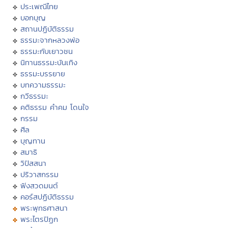
ประเพณีไทย
บอกบุญ
สถานปฏิบัติธรรม
ธรรมะจากหลวงพ่อ
ธรรมะกับเยาวชน
นิทานธรรมะบันเทิง
ธรรมะบรรยาย
บทความธรรมะ
กวีธรรมะ
คติธรรม คำคม โดนใจ
กรรม
ศีล
บุญทาน
สมาธิ
วิปัสสนา
ปริวาสกรรม
ฟังสวดมนต์
คอร์สปฏิบัติธรรม
พระพุทธศาสนา
พระไตรปิฏก