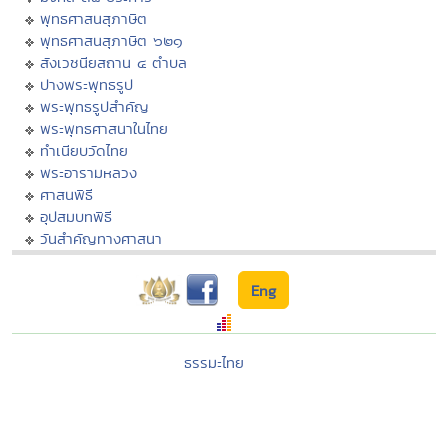
พุทธศาสนสุภาษิต
พุทธศาสนสุภาษิต ๖๒๑
สังเวชนียสถาน ๔ ตำบล
ปางพระพุทธรูป
พระพุทธรูปสำคัญ
พระพุทธศาสนาในไทย
ทำเนียบวัดไทย
พระอารามหลวง
ศาสนพิธี
อุปสมบทพิธี
วันสำคัญทางศาสนา
Eng
ธรรมะไทย