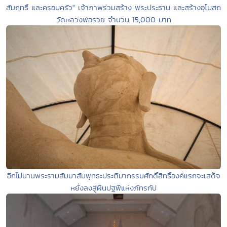
สัมฤทธิ์ และครอบครัว" เจ้าภาพร่วมสร้าง พระประธาน และสร้างอุโบสถ
วัดหลวงพ่อรวย จำนวน 15,000 บาท
อีกไม่นานพระรามสัมมาสัมพุทธะประติมากรรมศักดิ์สิทธิ์องค์แรกจะเสด็จ
หยั่งลงสู่ผืนปฐพีแห่งภัทรกัป