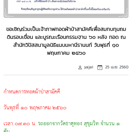
ขอเชิญร่วมเป็นเจ้าภาพทอดผ้าป่าสามัคคีเพื่อสมทบทุนถม
ดินรอบเขื่อน และบูรณะเรือนกรรมฐาน ๖๐ หลัง ทอด ณ
สำนักวิปัสสนามูลนิธิแนบมหานีรานนท์ วันพุธที่ ๑๐
พฤษภาคม ๒๕๖๐
yajai
25 เม.ย. 2560
กำหนดการทอดผ้าป่าสามัคคี
วันพุธที่ ๑๐ พฤษภาคม ๒๕๖๐
เวลา ๐๗.๓๐ น.
รถออกจากวัดธาตุทอง สุขุมวิท จำนวน ๑
คัน