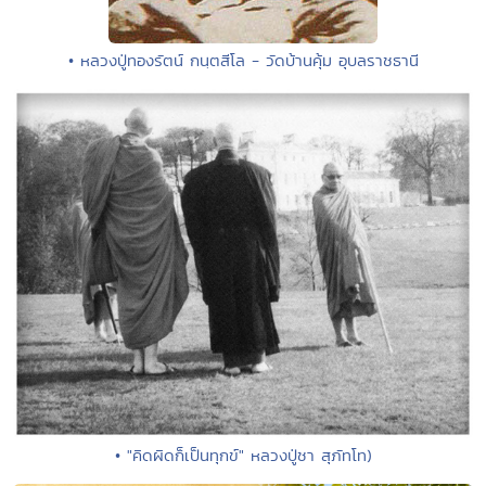
• หลวงปู่ทองรัตน์ กนฺตสีโล - วัดบ้านคุ้ม อุบลราชธานี
• "คิดผิดก็เป็นทุกข์" หลวงปู่ชา สุภัทโท)