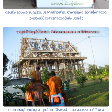
ตอนนี้หลวงพ่อ เชิญร่วมบริจาคข้าวสาร. อาหารแห้ง ถวายให้ทางวัด
เวฯช่วงนี้ข้าวสารทางวัดใกล้หมดแล้ว
ประกาศอนุโมทนาบุญ คุณโยม "จิรพงษ์ - เบญจวรรณ หิรัญญ