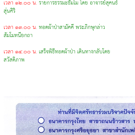
เวลา ๑๒.๐๐ น.
รายการธรรมะธัมโม โดย อาจารย์สุคนธ์
สุ่นศิริ
เวลา ๑๓.๐๐ น.
ทอดผ้าป่าสามัคคี พระภิกษุกล่าว
สัมโมทนียกถา
เวลา ๑๔.๐๐ น.
เสร็จพิธีทอดผ้าป่า เดินทางกลับโดย
สวัสดิภาพ