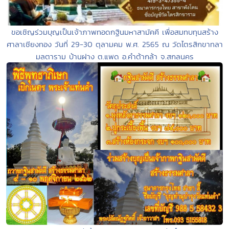
ขอเชิญร่วมบุญเป็นเจ้าภาพทอดกฐินมหาสามัคคี เพื่อสมทบทุนสร้าง
ศาลาเชียงทอง วันที่ 29-30 ตุลามคม พ.ศ. 2565 ณ วัดไตรสิกขาทลา
มลตาราม บ้านฝาง ต.แพด อ.คำต้ากล้า จ.สกลนคร