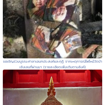
ขอเชิญร่วมบูรณะศาลาเอนกประสงค์และกุฏิ จากเหตุการณ์ไฟไหม้วัดป่า
เชิงเลนที่ผ่านมา (รายละเอียดเพิ่มเติมตามลิงค์)