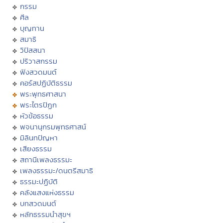
กรรม
ศีล
บุญทาน
สมาธิ
วิปัสสนา
ปริวาสกรรม
ฟังสวดมนต์
คอร์สปฏิบัติธรรม
พระพุทธศาสนา
พระไตรปิฏก
หัวข้อธรรม
พจนานุกรมพุทธศาสน์
มิลินทปัญหา
เสียงธรรม
สถานีเพลงธรรมะ
เพลงธรรมะ/ดนตรีสมาธิ
ธรรมะปฏิบัติ
คลังแสงแห่งธรรม
บทสวดมนต์
หลักธรรมนำสุขฯ