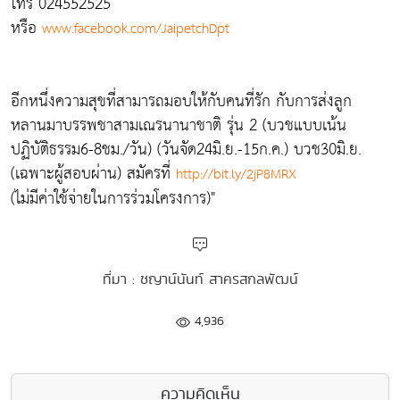
โทร 024552525
หรือ
www.facebook.com/JaipetchDpt
อีกหนึ่งความสุขที่สามารถมอบให้กับคนที่รัก กับการส่งลูก
หลานมาบรรพชาสามเณรนานาชาติ รุ่น 2 (บวชแบบเน้น
ปฏิบัติธรรม6-8ชม./วัน) (วันจัด24มิ.ย.-15ก.ค.) บวช30มิ.ย.
(เฉพาะผู้สอบผ่าน) สมัครที่
http://bit.ly/2jP8MRX
(ไม่มีค่าใช้จ่ายในการร่วมโครงการ)"
ที่มา : ชญาน์นันท์ สาครสกลพัฒน์
4,936
ความคิดเห็น