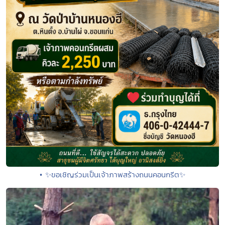
• ✨ขอเชิญร่วมเป็นเจ้าภาพสร้างถนนคอนกรีต✨