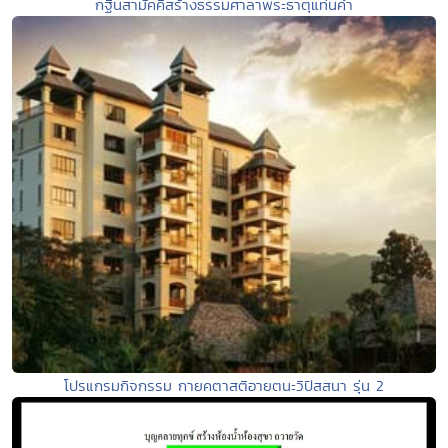
กฐินสามัคคีสร้างธรรมศาลาพระธาตุแท่นคำ
โปรแกรมกิจกรรม กายคตาสติอายตนะวิปัสสนา รุ่น 2