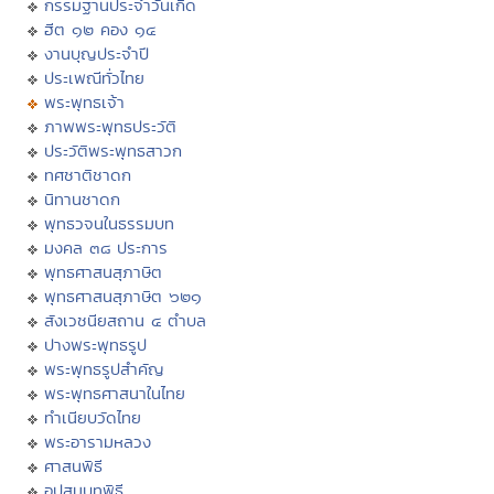
กรรมฐานประจำวันเกิด
ฮีต ๑๒ คอง ๑๔
งานบุญประจำปี
ประเพณีทั่วไทย
พระพุทธเจ้า
ภาพพระพุทธประวัติ
ประวัติพระพุทธสาวก
ทศชาติชาดก
นิทานชาดก
พุทธวจนในธรรมบท
มงคล ๓๘ ประการ
พุทธศาสนสุภาษิต
พุทธศาสนสุภาษิต ๖๒๑
สังเวชนียสถาน ๔ ตำบล
ปางพระพุทธรูป
พระพุทธรูปสำคัญ
พระพุทธศาสนาในไทย
ทำเนียบวัดไทย
พระอารามหลวง
ศาสนพิธี
อุปสมบทพิธี