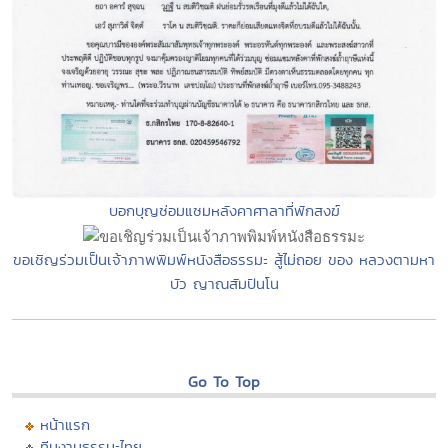
บอกบุญซ่อมแซมหลังคาศาลาที่พักสงฆ์
ขอเชิญร่วมเป็นเจ้าภาพพิมพ์หนังสือธรรมะ สู้ไม่ถอย ของ หลวงตามหา
บัว ญาณสัมปันโน
Go To Top
หน้าแรก
ทีมงานธรรมะไทย