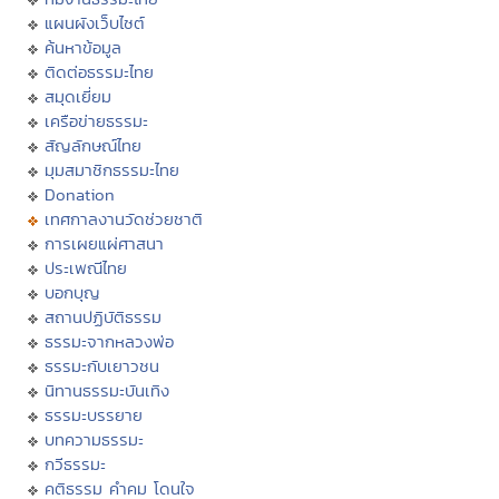
แผนผังเว็บไซต์
ค้นหาข้อมูล
ติดต่อธรรมะไทย
สมุดเยี่ยม
เครือข่ายธรรมะ
สัญลักษณ์ไทย
มุมสมาชิกธรรมะไทย
Donation
เทศกาลงานวัดช่วยชาติ
การเผยแผ่ศาสนา
ประเพณีไทย
บอกบุญ
สถานปฏิบัติธรรม
ธรรมะจากหลวงพ่อ
ธรรมะกับเยาวชน
นิทานธรรมะบันเทิง
ธรรมะบรรยาย
บทความธรรมะ
กวีธรรมะ
คติธรรม คำคม โดนใจ