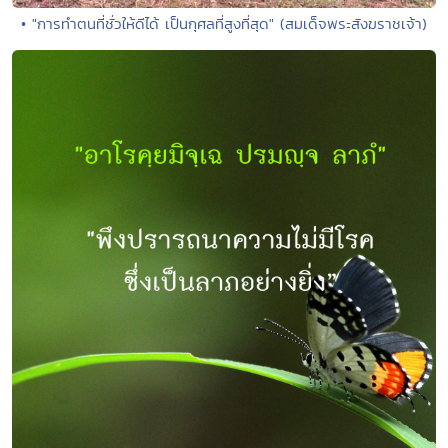
• "การทำตนที่ชั่วให้ดีได้ เป็นกุศลที่สูงที่สุด" (สมเด็จพระสังฆราชเจ้า)