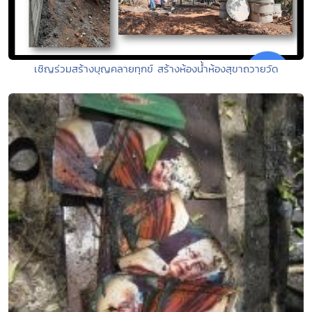
เชิญร่วมสร้างบุญคลายทุกข์ สร้างห้องน้ำห้องสุขาถวายวัด