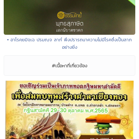
• อาโรคฺยมิจฺเฉ ปรมญฺจ ลาภํ พึงปรารถนาความไม่มีโรคซึ่งเป็นลาภ
อย่างยิ่ง
#เนื้อหาที่เกี่ยวข้อง