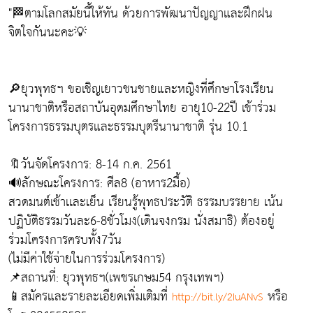
"🏁ตามโลกสมัยนี้ให้ทัน ด้วยการพัฒนาปัญญาและฝึกฝน
จิตใจกันนะคะ💡
🔎ยุวพุทธฯ ขอเชิญเยาวชนชายและหญิงที่ศึกษาโรงเรียน
นานาชาติหรือสถาบันอุดมศึกษาไทย อายุ10-22ปี เข้าร่วม
โครงการธรรมบุตรและธรรมบุตรีนานาชาติ รุ่น 10.1
🔖วันจัดโครงการ: 8-14 ก.ค. 2561
🔊ลักษณะโครงการ: ศีล8 (อาหาร2มื้อ)
สวดมนต์เช้าเเละเย็น เรียนรู้พุทธประวัติ ธรรมบรรยาย เน้น
ปฏิบัติธรรมวันละ6-8ชั่วโมง(เดินจงกรม นั่งสมาธิ) ต้องอยู่
ร่วมโครงการครบทั้ง7วัน
(ไม่มีค่าใช้จ่ายในการร่วมโครงการ)
📌สถานที่: ยุวพุทธฯ(เพชรเกษม54 กรุงเทพฯ)
📱สมัครและรายละเอียดเพิ่มเติมที่
หรือ
http://bit.ly/2IuANvS