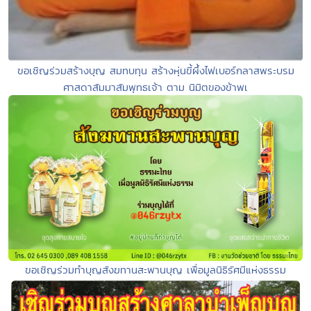
ขอเชิญร่วมสร้างบุญ สมทบทุน สร้างหุ่นขี้ผึ้งไฟเบอร์กลาสพระบรม
ศาสดาสัมมาสัมพุทธเจ้า ตาม นิมิตของข้าพเ
ขอเชิญร่วมทำบุญสังฆทานสะพานบุญ เพื่อมูลนิธิรัศมีแห่งธรรม