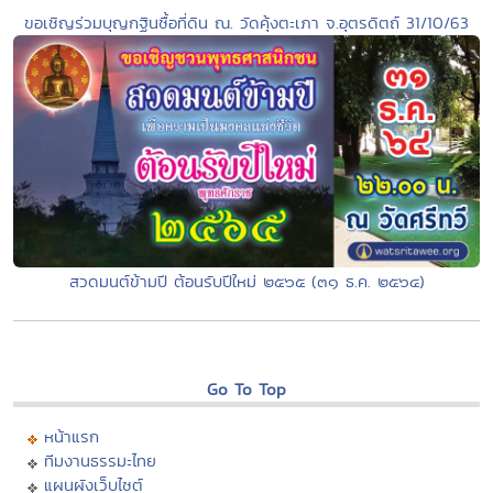
ขอเชิญร่วมบุญกฐินซื้อที่ดิน ณ. วัดคุ้งตะเภา จ.อุตรดิตถ์ 31/10/63
สวดมนต์ข้ามปี ต้อนรับปีใหม่ ๒๕๖๕ (๓๑ ธ.ค. ๒๕๖๔)
Go To Top
หน้าแรก
ทีมงานธรรมะไทย
แผนผังเว็บไซต์