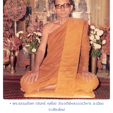
• พระธรรมดิลก (จันทร์ กุสโล) วัดเจดีย์หลวงวรวิหาร อ.เมือง
จ.เชียงใหม่