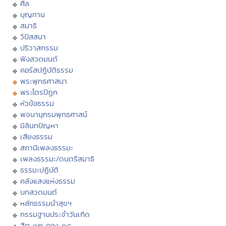
ศีล
บุญทาน
สมาธิ
วิปัสสนา
ปริวาสกรรม
ฟังสวดมนต์
คอร์สปฏิบัติธรรม
พระพุทธศาสนา
พระไตรปิฏก
หัวข้อธรรม
พจนานุกรมพุทธศาสน์
มิลินทปัญหา
เสียงธรรม
สถานีเพลงธรรมะ
เพลงธรรมะ/ดนตรีสมาธิ
ธรรมะปฏิบัติ
คลังแสงแห่งธรรม
บทสวดมนต์
หลักธรรมนำสุขฯ
กรรมฐานประจำวันเกิด
ฮีต ๑๒ คอง ๑๔