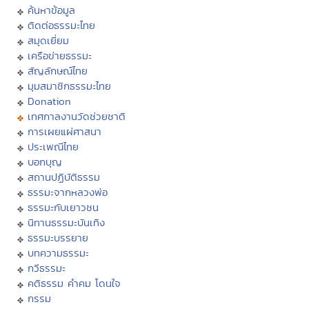
ค้นหาข้อมูล
ติดต่อธรรมะไทย
สมุดเยี่ยม
เครือข่ายธรรมะ
สัญลักษณ์ไทย
มุมสมาชิกธรรมะไทย
Donation
เทศกาลงานวัดช่วยชาติ
การเผยแผ่ศาสนา
ประเพณีไทย
บอกบุญ
สถานปฏิบัติธรรม
ธรรมะจากหลวงพ่อ
ธรรมะกับเยาวชน
นิทานธรรมะบันเทิง
ธรรมะบรรยาย
บทความธรรมะ
กวีธรรมะ
คติธรรม คำคม โดนใจ
กรรม