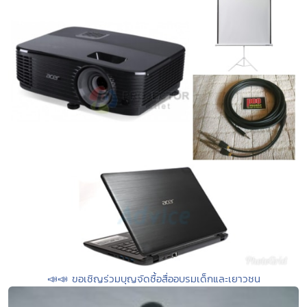
📣📣 ขอเชิญร่วมบุญจัดซื้อสื่ออบรมเด็กและเยาวชน