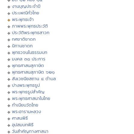
งานบุญประจำปี
ประเพณีทั่วไทย
พระพุทธเจ้า
ภาพพระพุทธประวัติ
ประวัติพระพุทธสาวก
ทศชาติชาดก
นิทานชาดก
พุทธวจนในธรรมบท
มงคล ๓๘ ประการ
พุทธศาสนสุภาษิต
พุทธศาสนสุภาษิต ๖๒๑
สังเวชนียสถาน ๔ ตำบล
ปางพระพุทธรูป
พระพุทธรูปสำคัญ
พระพุทธศาสนาในไทย
ทำเนียบวัดไทย
พระอารามหลวง
ศาสนพิธี
อุปสมบทพิธี
วันสำคัญทางศาสนา