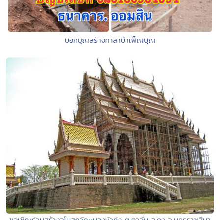
บอกบุญสร้างศาลาบำเพ็ญบุญ
ขอเชิญร่วมสร้างอุโบสถวัดหนองบัวทุ่ง ต.ตาจั่น อ.คง จ.นครราชสีมา