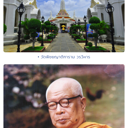
• วัดพิชยญาติการาม วรวิหาร