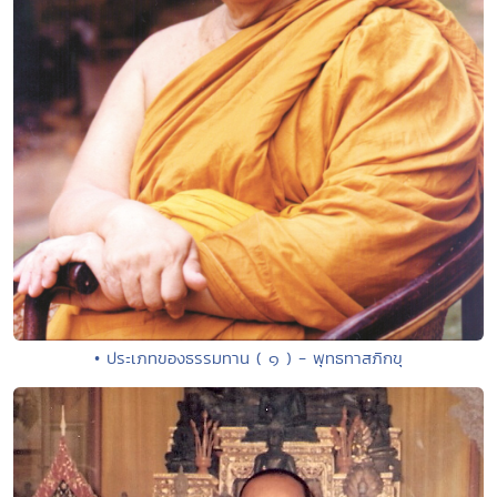
• ประเภทของธรรมทาน ( ๑ ) - พุทธทาสภิกขุ