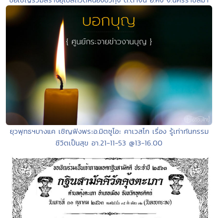
ยุวพุทธฯบางแค เชิญฟังพระอ.มิตซูโอะ คาเวสโก เรื่อง รู้เท่าทันกรรม
ชีวิตเป็นสุข อา.21-11-53 @13-16.00