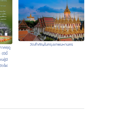
วัดสำคัญในกรุงเทพมหานคร
ภาคฤดู
(ปีนี้
รผู้มี
ัดไผ่