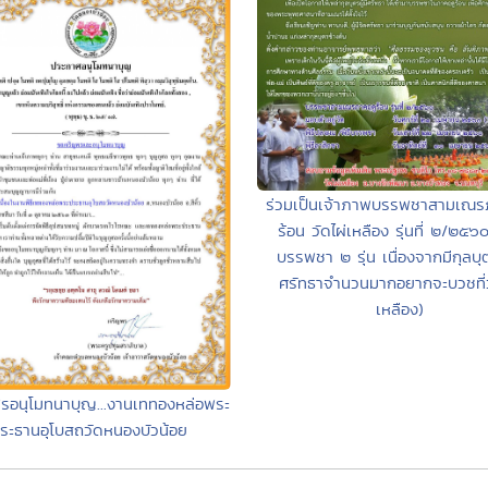
ร่วมเป็นเจ้าภาพบรรพชาสามเณร
ร้อน วัดไผ่เหลือง รุ่นที่ ๒/๒๕๖๐ 
บรรพชา ๒ รุ่น เนื่องจากมีกุลบุต
ศรัทธาจำนวนมากอยากจะบวชที่ว
เหลือง)
รอนุโมทนาบุญ...งานเททองหล่อพระ
ระธานอุโบสถวัดหนองบัวน้อย