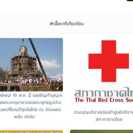
#เนื้อหาที่เกี่ยวข้อง
ลใหญ่! 19 พ.ค. นี้ ขอเชิญทำบุญเท
่อพระเกตุมาลาของพระพุทธรูปปาง
นพรที่ใหญ่ที่สุดในไทย ณ วัดหนอง
ร่วมบุญบริจาคเงินเข้าศูนย์บริจา
พลับ หัวหิน
สภากาชาดไทย