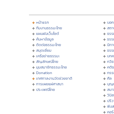
หน้าแรก
บอก
ทีมงานธรรมะไทย
สถา
แผนผังเว็บไซต์
ธรร
ค้นหาข้อมูล
ธรร
ติดต่อธรรมะไทย
นิทา
สมุดเยี่ยม
ธรร
เครือข่ายธรรมะ
บทค
สัญลักษณ์ไทย
กวี
มุมสมาชิกธรรมะไทย
คติ
Donation
กรร
เทศกาลงานวัดช่วยชาติ
ศีล
การเผยแผ่ศาสนา
บุญ
ประเพณีไทย
สมาธ
วิปั
ปริ
ฟัง
คอร์