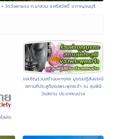
• วัดวังผาแดง ต.นาสวน อ.ศรีสวัสดิ์ จ.กาญจนบุรี
ขอเชิญร่วมสร้างมหากุศล บูรณปฏิสังขรณ์
สถานที่ประสูติของพระพุทธเจ้า ณ ลุมพินี
วันสถาน ประเทศเนปาล
คโลหิต