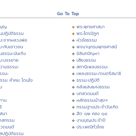
Go To Top
บุญ
พระพุทธศาสนา
นปฏิบัติธรรม
พระไตรปิฏก
มะจากหลวงพ่อ
หัวข้อธรรม
มะกับเยาวชน
พจนานุกรมพุทธศาสน์
นธรรมะบันเทิง
มิลินทปัญหา
มะบรรยาย
เสียงธรรม
วามธรรมะ
สถานีเพลงธรรมะ
ธรรมะ
เพลงธรรมะ/ดนตรีสมาธิ
ธรรม คำคม โดนใจ
ธรรมะปฏิบัติ
ม
คลังแสงแห่งธรรม
บทสวดมนต์
ทาน
หลักธรรมนำสุขฯ
ิ
กรรมฐานประจำวันเกิด
สสนา
ฮีต ๑๒ คอง ๑๔
วาสกรรม
งานบุญประจำปี
สวดมนต์
ประเพณีทั่วไทย
สปฏิบัติธรรม