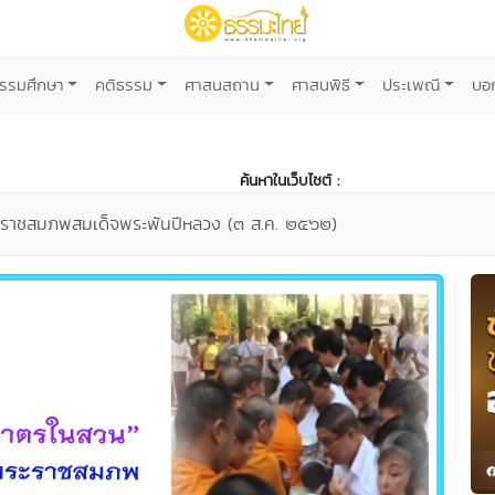
รรมศึกษา
คติธรรม
ศาสนสถาน
ศาสนพิธี
ประเพณี
บอ
ค้นหาในเว็บไซต์ :
ะราชสมภพสมเด็จพระพันปีหลวง (๓ ส.ค. ๒๕๖๒)