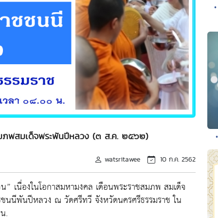
•
มภพสมเด็จพระพันปีหลวง (๓ ส.ค. ๒๕๖๒)
watsritawee
10 ก.ค. 2562
วน” เนื่องในโอกาสมหามงคล เดือนพระราชสมภพ สมเด็จ
ชชนนีพันปีหลวง ณ วัดศรีทวี จังหวัดนครศรีธรรมราช ใน
 น.