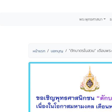
พระพุทธศาสนา
ธ
"ตักบาตรในสวน" เดือนพร
หน้าแรก
บอกบุญ