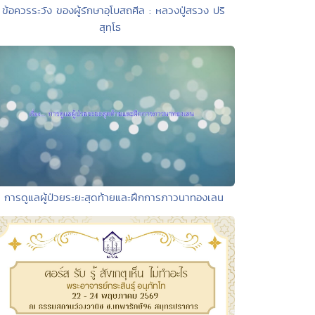
 ข้อควรระวัง ของผู้รักษาอุโบสถศีล : หลวงปู่สรวง ปริ
สุทฺโธ
• การดูแลผู้ป่วยระยะสุดท้ายและฝึกการภาวนาทองเลน