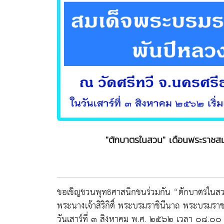
"ตักบาตรในสวน" เดือนพระราชส
ขอเชิญชวนพุทธศาสนิกชนร่วมกัน “ตักบาตรในส
พระนางเจ้าสิริกิติ์ พระบรมราชินีนาถ พระบรมรา
วันเสาร์ที่ ๓ สิงหาคม พ.ศ. ๒๕๖๒ เวลา ๐๘.๐๐