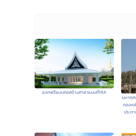
แจกฟรีแบบก่อสร้างศาลาแบบที่19A
มหากุศ
ทองหล
ประทา