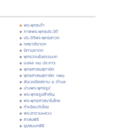
พระพุทธเจ้า
ภาพพระพุทธประวัติ
ประวัติพระพุทธสาวก
ทศชาติชาดก
นิทานชาดก
พุทธวจนในธรรมบท
มงคล ๓๘ ประการ
พุทธศาสนสุภาษิต
พุทธศาสนสุภาษิต ๖๒๑
สังเวชนียสถาน ๔ ตำบล
ปางพระพุทธรูป
พระพุทธรูปสำคัญ
พระพุทธศาสนาในไทย
ทำเนียบวัดไทย
พระอารามหลวง
ศาสนพิธี
อุปสมบทพิธี