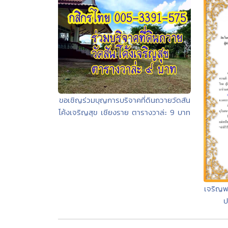
ขอเชิญร่วมบุญการบริจาคที่ดินถวายวัดสัน
โค้งเจริญสุข เชียงราย ตารางวาล่ะ 9 บาท
เจริญพ
ป