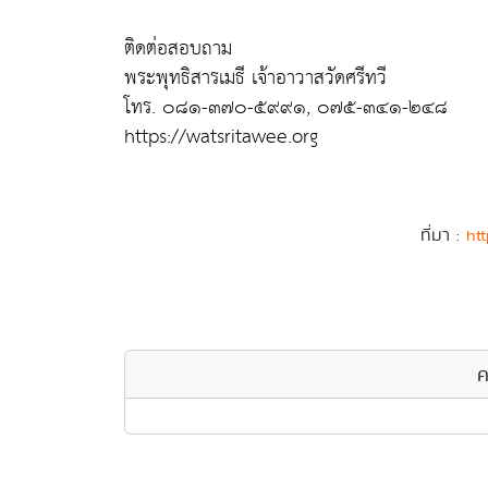
ติดต่อสอบถาม
พระพุทธิสารเมธี เจ้าอาวาสวัดศรีทวี
โทร. ๐๘๑-๓๗๐-๕๙๙๑, ๐๗๕-๓๔๑-๒๔๘
https://watsritawee.org
ที่มา :
htt
ค