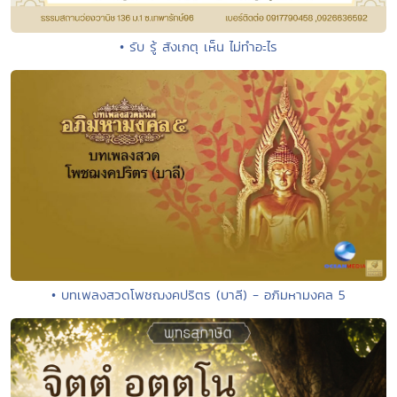
• รับ รู้ สังเกตุ เห็น ไม่ทำอะไร
• บทเพลงสวดโพชฌงคปริตร (บาลี) - อภิมหามงคล 5