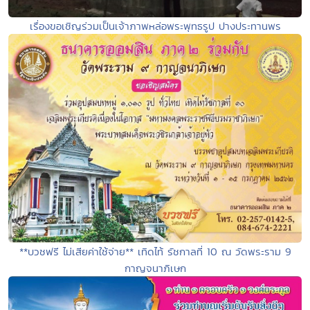
เรื่องขอเชิญร่วมเป็นเจ้าภาพหล่อพระพุทธรูป ปางประทานพร
**บวชฟรี ไม่เสียค่าใช้จ่าย** เทิดไท้ รัชกาลที่ 10 ณ วัดพระราม 9
กาญจนาภิเษก