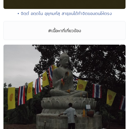
• จิตฺตํ อตฺตโน อุชุกมกํสุ สาธุชนได้ทำจิตของตนให้ตรง
#เนื้อหาที่เกี่ยวข้อง