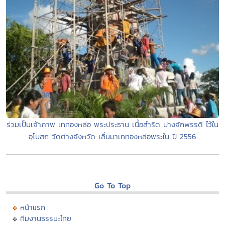
ร่วมเป็นเจ้าภาพ เททองหล่อ พระประธาน เนื้อสำริด ปางจักพรรดิ ไว้ใน
อุโบสถ วัดต่างจังหวัด เลื่นมาเททองหล่อพระใน ปี 2556
Go To Top
หน้าแรก
ทีมงานธรรมะไทย