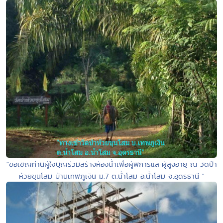
"ขอเชิญท่านผู้ใจบุญร่วมสร้างห้องน้ำเพื่อผู้พิการและผู้สูงอายุ ณ วัดป่า
ห้วยขุนโสม บ้านเทพภูเงิน ม.7 ต.น้ำโสม อ.น้ำโสม จ.อุดรธานี "