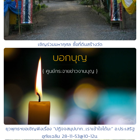
เชิญร่วมมหากุศล ซื้อที่ดินสร้างวัด
ยุวพุทธฯขอเชิญฟังเรื่อง “ปฏิจจสมุปบาท...เราเข้าใจได้นะ” อ.ประเสริฐ
อุทัยเฉลิม 28-11-53@10-12น.