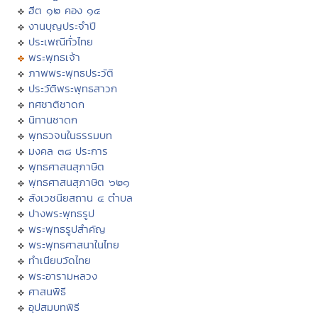
ฮีต ๑๒ คอง ๑๔
งานบุญประจำปี
ประเพณีทั่วไทย
พระพุทธเจ้า
ภาพพระพุทธประวัติ
ประวัติพระพุทธสาวก
ทศชาติชาดก
นิทานชาดก
พุทธวจนในธรรมบท
มงคล ๓๘ ประการ
พุทธศาสนสุภาษิต
พุทธศาสนสุภาษิต ๖๒๑
สังเวชนียสถาน ๔ ตำบล
ปางพระพุทธรูป
พระพุทธรูปสำคัญ
พระพุทธศาสนาในไทย
ทำเนียบวัดไทย
พระอารามหลวง
ศาสนพิธี
อุปสมบทพิธี