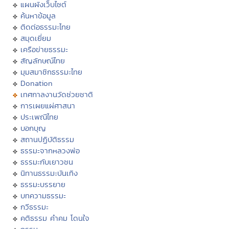
แผนผังเว็บไซต์
ค้นหาข้อมูล
ติดต่อธรรมะไทย
สมุดเยี่ยม
เครือข่ายธรรมะ
สัญลักษณ์ไทย
มุมสมาชิกธรรมะไทย
Donation
เทศกาลงานวัดช่วยชาติ
การเผยแผ่ศาสนา
ประเพณีไทย
บอกบุญ
สถานปฏิบัติธรรม
ธรรมะจากหลวงพ่อ
ธรรมะกับเยาวชน
นิทานธรรมะบันเทิง
ธรรมะบรรยาย
บทความธรรมะ
กวีธรรมะ
คติธรรม คำคม โดนใจ