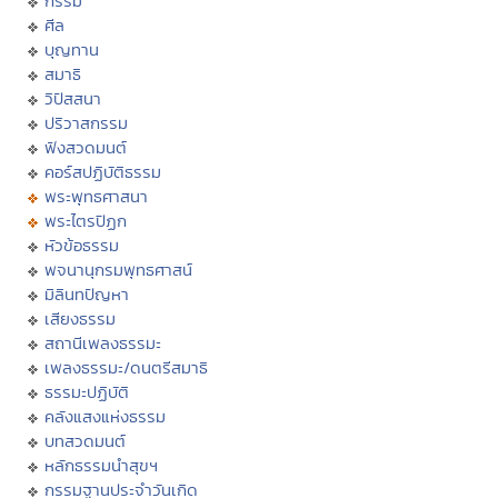
กรรม
ศีล
บุญทาน
สมาธิ
วิปัสสนา
ปริวาสกรรม
ฟังสวดมนต์
คอร์สปฏิบัติธรรม
พระพุทธศาสนา
พระไตรปิฏก
หัวข้อธรรม
พจนานุกรมพุทธศาสน์
มิลินทปัญหา
เสียงธรรม
สถานีเพลงธรรมะ
เพลงธรรมะ/ดนตรีสมาธิ
ธรรมะปฏิบัติ
คลังแสงแห่งธรรม
บทสวดมนต์
หลักธรรมนำสุขฯ
กรรมฐานประจำวันเกิด