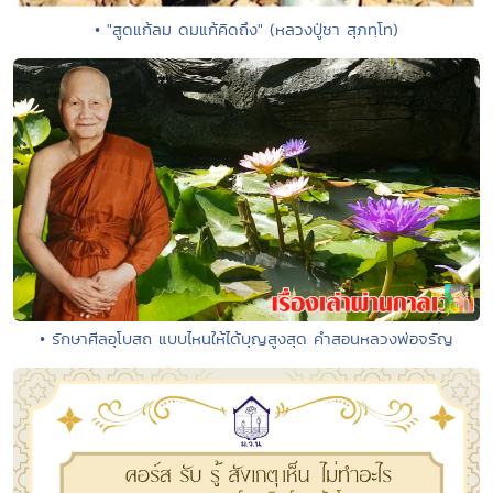
• "สูดแก้ลม ดมแก้คิดถึง" (หลวงปู่ชา สุภทฺโท)
• รักษาศีลอุโบสถ แบบไหนให้ได้บุญสูงสุด คำสอนหลวงพ่อจรัญ