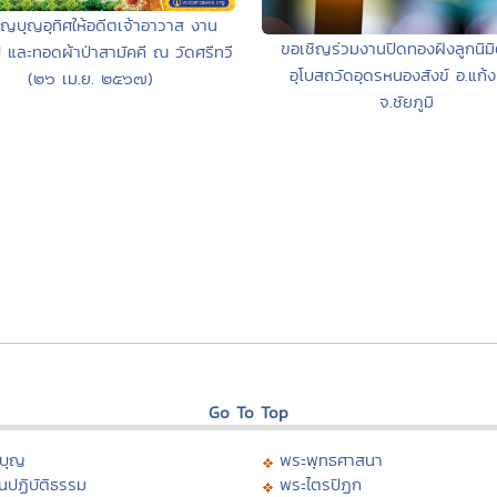
็ญบุญอุทิศให้อดีตเจ้าอาวาส งาน
ขอเชิญร่วมงานปิดทองฝังลูกนิม
 และทอดผ้าป่าสามัคคี ณ วัดศรีทวี
อุโบสถวัดอุดรหนองสังข์ อ.แก้ง
(๒๖ เม.ย. ๒๕๖๗)
จ.ชัยภูมิ
Go To Top
บุญ
พระพุทธศาสนา
นปฏิบัติธรรม
พระไตรปิฏก