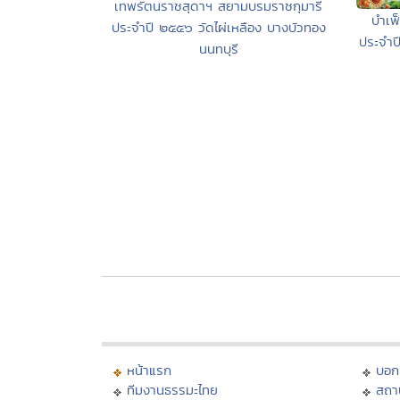
เทพรัตนราชสุดาฯ สยามบรมราชกุมารี
บำเพ
ประจำปี ๒๕๕๖ วัดไผ่เหลือง บางบัวทอง
ประจำปี
นนทบุรี
หน้าแรก
บอก
ทีมงานธรรมะไทย
สถา