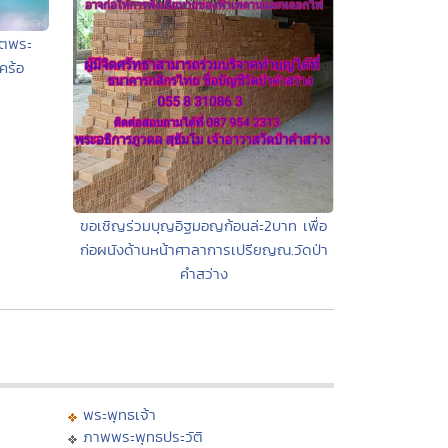
ิตพระ
คร้อ
ขอเชิญร่วมบุญอิฐมอญก้อนล่ะ2บาท เพื่อ
ก่อผนังด้านหน้าศาลาการเปรียญณ.วัดป่า
คำสว่าง
พระพุทธเจ้า
ภาพพระพุทธประวัติ