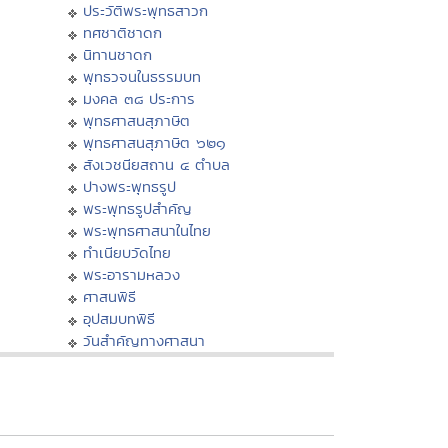
ประวัติพระพุทธสาวก
ทศชาติชาดก
นิทานชาดก
พุทธวจนในธรรมบท
มงคล ๓๘ ประการ
พุทธศาสนสุภาษิต
พุทธศาสนสุภาษิต ๖๒๑
สังเวชนียสถาน ๔ ตำบล
ปางพระพุทธรูป
พระพุทธรูปสำคัญ
พระพุทธศาสนาในไทย
ทำเนียบวัดไทย
พระอารามหลวง
ศาสนพิธี
อุปสมบทพิธี
วันสำคัญทางศาสนา