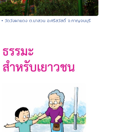
• วัดวังผาแดง ต.นาสวน อ.ศรีสวัสดิ์ จ.กาญจนบุรี