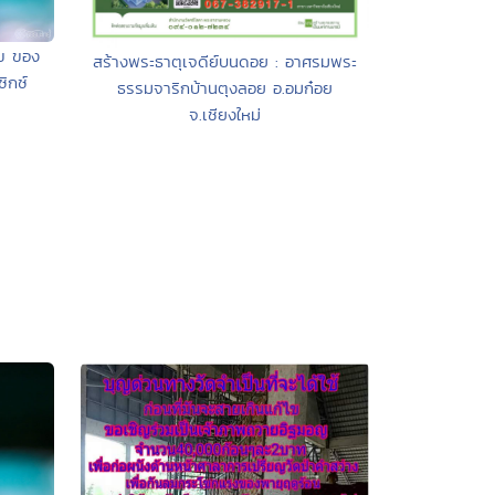
ุข ของ
สร้างพระธาตุเจดีย์บนดอย : อาศรมพระ
ซิกซ์
ธรรมจาริกบ้านตุงลอย อ.อมก๋อย
จ.เชียงใหม่