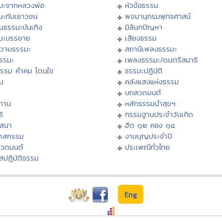
มะจากหลวงพ่อ
หัวข้อธรรม
มะกับเยาวชน
พจนานุกรมพุทธศาสน์
นธรรมะบันเทิง
มิลินทปัญหา
มะบรรยาย
เสียงธรรม
วามธรรมะ
สถานีเพลงธรรมะ
ธรรมะ
เพลงธรรมะ/ดนตรีสมาธิ
ธรรม คำคม โดนใจ
ธรรมะปฏิบัติ
ม
คลังแสงแห่งธรรม
บทสวดมนต์
ทาน
หลักธรรมนำสุขฯ
ิ
กรรมฐานประจำวันเกิด
สสนา
ฮีต ๑๒ คอง ๑๔
วาสกรรม
งานบุญประจำปี
สวดมนต์
ประเพณีทั่วไทย
สปฏิบัติธรรม
Eng