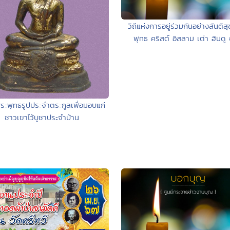
วิถีแห่งการอยู่ร่วมกันอย่างสันติส
พุทธ คริสต์ อิสลาม เต่า ฮินดู 
ระพุทธรูปประจำตระกูลเพื่อมอบแก่
ชาวเขาไว้บูชาประจำบ้าน