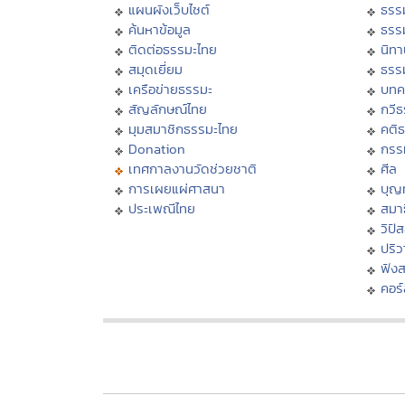
แผนผังเว็บไซต์
ธรร
ค้นหาข้อมูล
ธรร
ติดต่อธรรมะไทย
นิทา
สมุดเยี่ยม
ธรร
เครือข่ายธรรมะ
บทค
สัญลักษณ์ไทย
กวี
มุมสมาชิกธรรมะไทย
คติ
Donation
กรร
เทศกาลงานวัดช่วยชาติ
ศีล
การเผยแผ่ศาสนา
บุญ
ประเพณีไทย
สมาธ
วิปั
ปริ
ฟัง
คอร์