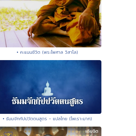
• คะแนนชีวิต (พระไพศาล วิสาโล)
• ธัมมจักกัปปวัตตนสูตร - แปลไทย (ไพเราะมาก)