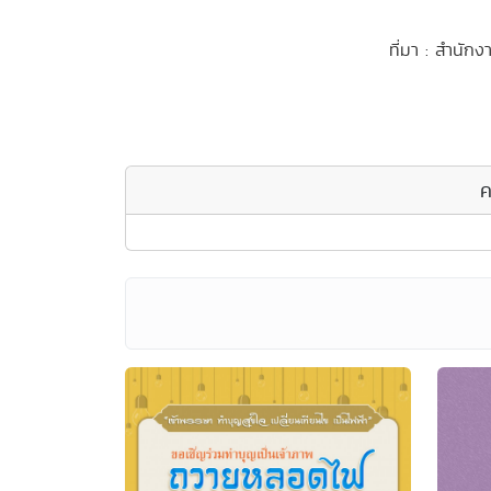
ที่มา : สำนัก
ค