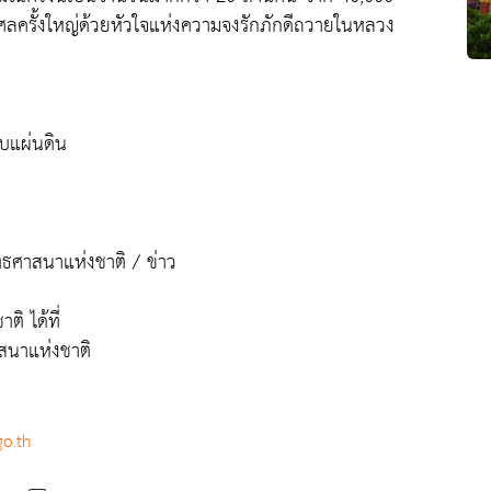
ศลครั้งใหญ่ด้วยหัวใจแห่งความจงรักภักดีถวายในหลวง
ับแผ่นดิน
ธศาสนาแห่งชาติ / ข่าว
ิ ได้ที่
สนาแห่งชาติ
o.th