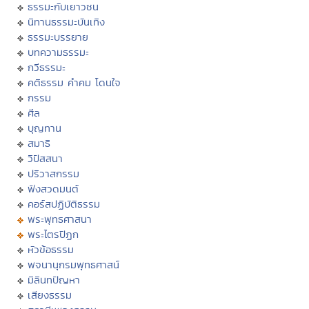
ธรรมะกับเยาวชน
นิทานธรรมะบันเทิง
ธรรมะบรรยาย
บทความธรรมะ
กวีธรรมะ
คติธรรม คำคม โดนใจ
กรรม
ศีล
บุญทาน
สมาธิ
วิปัสสนา
ปริวาสกรรม
ฟังสวดมนต์
คอร์สปฏิบัติธรรม
พระพุทธศาสนา
พระไตรปิฏก
หัวข้อธรรม
พจนานุกรมพุทธศาสน์
มิลินทปัญหา
เสียงธรรม