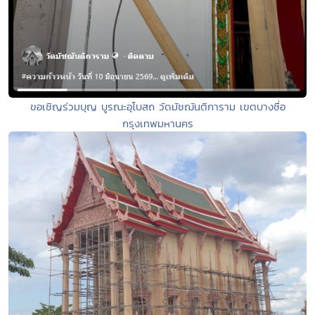
ขอเชิญร่วมบุญ บูรณะอุโบสถ วัดมัชฌันติการาม เขตบางซื่อ
กรุงเทพมหานคร