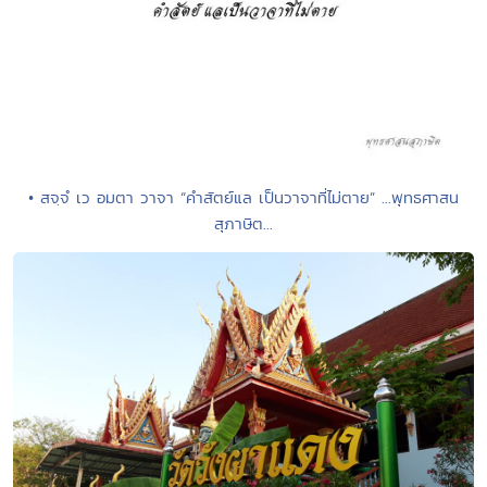
• สจฺจํ เว อมตา วาจา “คำสัตย์แล เป็นวาจาที่ไม่ตาย” ...พุทธศาสน
สุภาษิต...