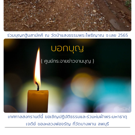
ร่วมบุญกฐินสามัคคี ณ วัดป่าแสงธรรมพระโพธิญาณ จ.เลย 2565
เทศกาลสงกรานต์นี้ ขอเชิญปฏิบัติธรรมและร่วมห่มผ้าพระมหาธาตุ
เจดีย์ ของหลวงพ่อจรัญ ที่วัดบางพาน ลพบุรี