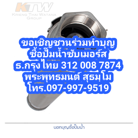
บอกบุญซื้อปั๊มน้ำ