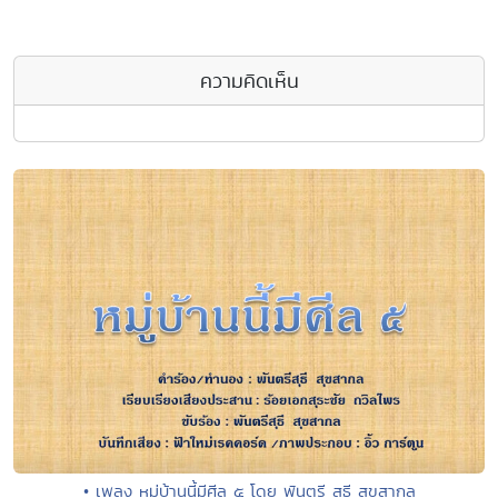
ความคิดเห็น
• เพลง หมู่บ้านนี้มีศีล ๕ โดย พันตรี สุธี สุขสากล