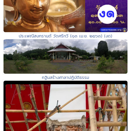
ประเพณีสงกรานต์ วัดศรีทวี (๑๓ เม.ย. ๒๕๖๓) (งด)
กฐินสร้างศาลาปฏิบัติธรรม