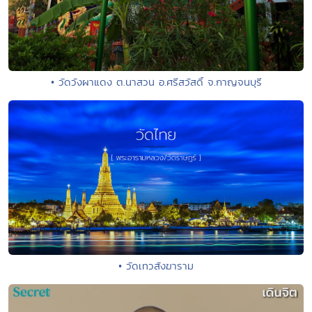
• วัดวังผาแดง ต.นาสวน อ.ศรีสวัสดิ์ จ.กาญจนบุรี
• วัดเทวสังฆาราม