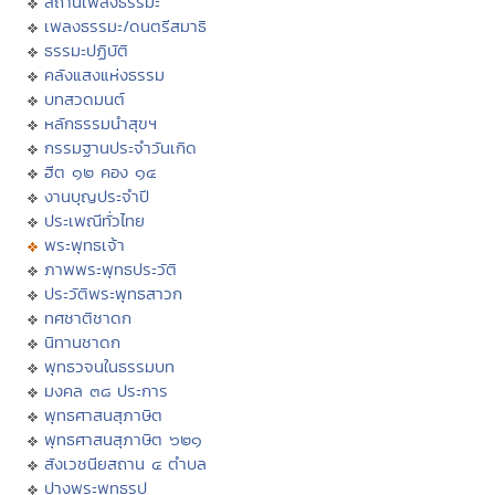
สถานีเพลงธรรมะ
เพลงธรรมะ/ดนตรีสมาธิ
ธรรมะปฏิบัติ
คลังแสงแห่งธรรม
บทสวดมนต์
หลักธรรมนำสุขฯ
กรรมฐานประจำวันเกิด
ฮีต ๑๒ คอง ๑๔
งานบุญประจำปี
ประเพณีทั่วไทย
พระพุทธเจ้า
ภาพพระพุทธประวัติ
ประวัติพระพุทธสาวก
ทศชาติชาดก
นิทานชาดก
พุทธวจนในธรรมบท
มงคล ๓๘ ประการ
พุทธศาสนสุภาษิต
พุทธศาสนสุภาษิต ๖๒๑
สังเวชนียสถาน ๔ ตำบล
ปางพระพุทธรูป