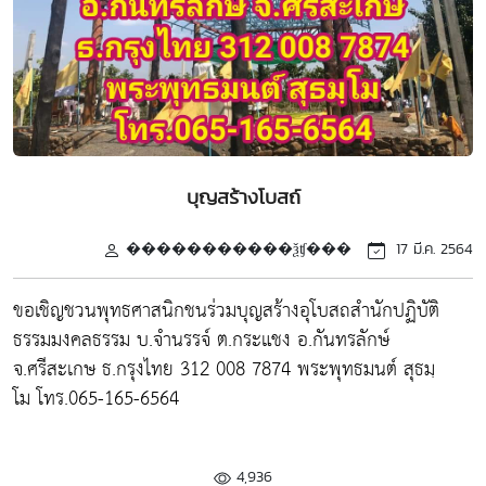
บุญสร้างโบสถ์
�����������ѯʧ���
17 มี.ค. 2564
ขอเชิญชวนพุทธศาสนิกชนร่วมบุญสร้างอุโบสถสำนักปฏิบัติ
ธรรมมงคลธรรม บ.จำนรรจ์ ต.กระแชง อ.กันทรลักษ์
จ.ศรีสะเกษ ธ.กรุงไทย 312 008 7874 พระพุทธมนต์ สุธมฺ
โม โทร.065-165-6564
4,936