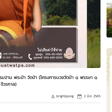
กรรมฐาน พระป่า วัดป่า (โครงการบวชวัดป่า ๑ พรรษา ๑
จีวรกาล)
brightpong
2 มี.ค. 2565