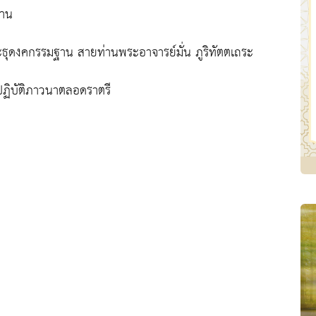
ฐาน
ดงคกรรมฐาน สายท่านพระอาจารย์มั่น ภูริทัตตเถระ
รปฏิบัติภาวนาตลอดราตรี