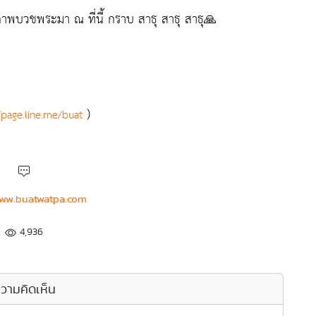
ภาพบวชพระมา ณ ที่นี้ กราบ สาธุ สาธุ สาธุ🙏
)
/page.line.me/buat
ww.buatwatpa.com
4,936
วามคิดเห็น