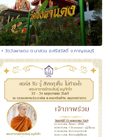
• วัดวังผาแดง ต.นาสวน อ.ศรีสวัสดิ์ จ.กาญจนบุรี