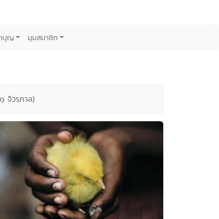
กบุญ
มุมสมาชิก
 ๑ จีวรกาล)