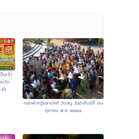
ป็นเจ้า
งหวัด
 43
ทอดผ้ากฐินสามัคคี วัดสบู วันอาทิตย์ที่ ๓๐
ตุลาคม พ.ศ. ๒๕๕๔