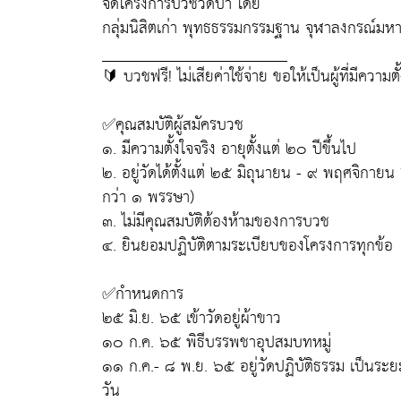
จัดโครงการบวชวัดป่า โดย
กลุ่มนิสิตเก่า พุทธธรรมกรรมฐาน จุฬาลงกรณ์มห
_______________________
🔰 บวชฟรี! ไม่เสียค่าใช้จ่าย ขอให้เป็นผู้ที่มีคว
✅คุณสมบัติผู้สมัครบวช
๑. มีความตั้งใจจริง อายุตั้งแต่ ๒๐ ปีขึ้นไป
๒. อยู่วัดได้ตั้งแต่ ๒๕ มิถุนายน - ๙ พฤศจิกา
กว่า ๑ พรรษา)
๓. ไม่มีคุณสมบัติต้องห้ามของการบวช
๔. ยินยอมปฏิบัติตามระเบียบของโครงการทุกข้อ
✅กำหนดการ
๒๕ มิ.ย. ๖๕ เข้าวัดอยู่ผ้าขาว
๑๐ ก.ค. ๖๕ พิธีบรรพชาอุปสมบทหมู่
๑๑ ก.ค.- ๘ พ.ย. ๖๕ อยู่วัดปฏิบัติธรรม เป็นร
วัน