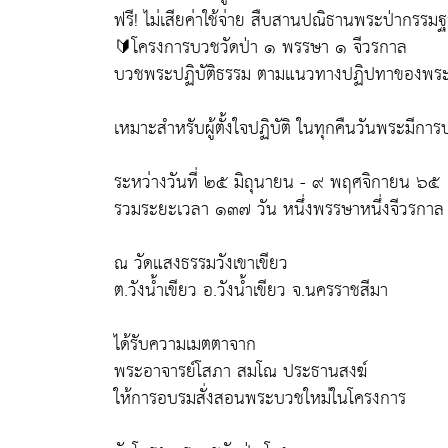
ฟรี! ไม่เสียค่าใช้จ่าย สืบสานปณิธานพระป่ากรรม
🔰โครงการบวชวัดป่า ๑ พรรษา ๑ จีวรกาล
บวชพระปฏิบัติธรรม ตามแนวทางปฏิปทาของพระธุ
เหมาะสำหรับผู้ตั้งใจปฏิบัติ ในทุกคืนวันพระมีกา
ระหว่างวันที่ ๒๕ มิถุนายน - ๙ พฤศจิกายน ๖๕
รวมระยะเวลา ๑๓๗ วัน หนึ่งพรรษาหนึ่งจีวรกาล
ณ วัดแสงธรรมวังเขาเขียว
ต.วังน้ำเขียว อ.วังน้ำเขียว จ.นครราชสีมา
ได้รับความเมตตาจาก
พระอาจารย์โสภา สมโณ ประธานสงฆ์
ให้การอบรมสั่งสอนพระบวชใหม่ในโครงการ