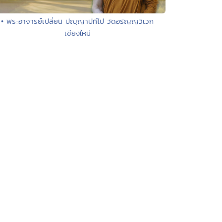
• พระอาจารย์เปลี่ยน ปญฺญาปทีโป วัดอรัญญวิเวก
เชียงใหม่