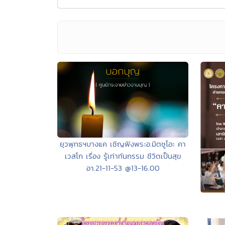
ยุวพุทธฯบางแค เชิญฟังพระอ.มิตซูโอะ คา
เวสโก เรื่อง รู้เท่าทันกรรม ชีวิตเป็นสุข
อา.21-11-53 @13-16.00