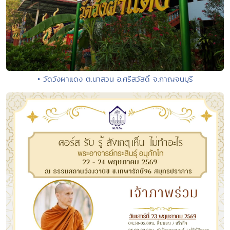
• วัดวังผาแดง ต.นาสวน อ.ศรีสวัสดิ์ จ.กาญจนบุรี