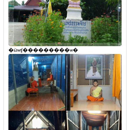
�ӹѡʧ���������ѡ�