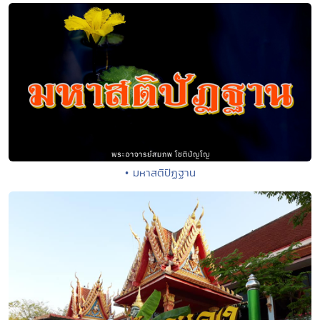
• มหาสติปัฏฐาน