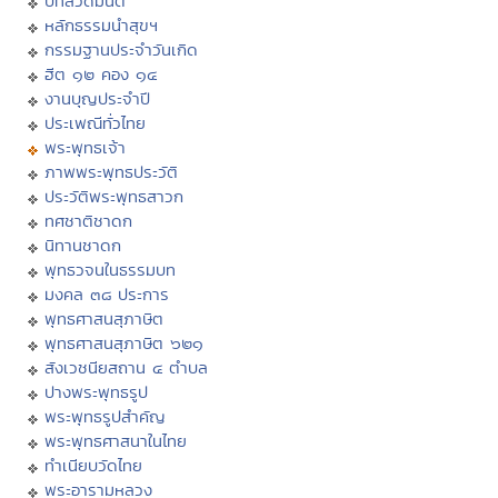
บทสวดมนต์
หลักธรรมนำสุขฯ
กรรมฐานประจำวันเกิด
ฮีต ๑๒ คอง ๑๔
งานบุญประจำปี
ประเพณีทั่วไทย
พระพุทธเจ้า
ภาพพระพุทธประวัติ
ประวัติพระพุทธสาวก
ทศชาติชาดก
นิทานชาดก
พุทธวจนในธรรมบท
มงคล ๓๘ ประการ
พุทธศาสนสุภาษิต
พุทธศาสนสุภาษิต ๖๒๑
สังเวชนียสถาน ๔ ตำบล
ปางพระพุทธรูป
พระพุทธรูปสำคัญ
พระพุทธศาสนาในไทย
ทำเนียบวัดไทย
พระอารามหลวง