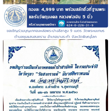
ขอเชิญร่วมบุญเททองหล่อพระปางลีลาสูง 9 เมตร วัดพรหมเกษร
ตำบลชุมแสงสงคราม อำเภอบางระกำ จังหวัดพิษณุโลก