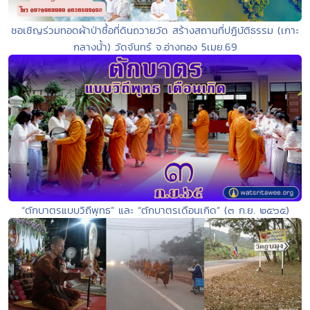
ชอเชิญร่วมทอดผ้าป่าซื้อที่ดินถวายวัด สร้างสถานที่ปฏิบัติธรรม (เกาะ
กลางนั้า) วัดจันทร์ จ.อ่างทอง 5เมย.69
“ตักบาตรแบบวิถีพุทธ” และ “ตักบาตรเดือนเกิด” (๓ ก.ย. ๒๕๖๕)