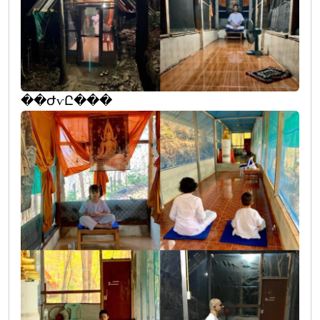
��ԺѵԸ���