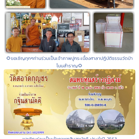
🌻ขอเชิญทุกๆท่านร่วมเป็นเจ้าภาพปูกระเบื้องศาลาปฏิบัติธรรมวัดป่า
โนนสำราญ🌻
ขอเชิญร่วมเป็นเจ้าภาพกฐินสามัคคี ประจำปี 2563