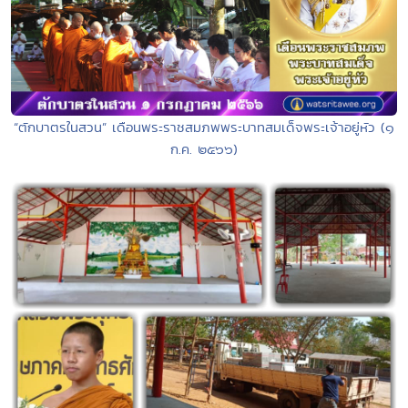
“ตักบาตรในสวน” เดือนพระราชสมภพพระบาทสมเด็จพระเจ้าอยู่หัว (๑
ก.ค. ๒๕๖๖)