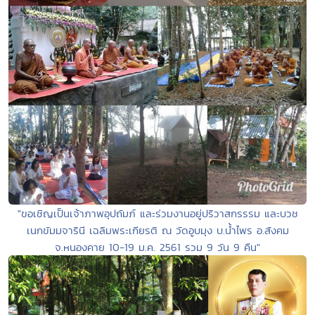
"ขอเชิญเป็นเจ้าภาพอุปถัมภ์ และร่วมงานอยู่ปริวาสกรรรม และบวช
เนกขัมมจารินี เฉลิมพระเกียรติ ณ วัดอูบมุง บ.น้ำไพร อ.สังคม
จ.หนองคาย 10-19 ม.ค. 2561 รวม 9 วัน 9 คืน"