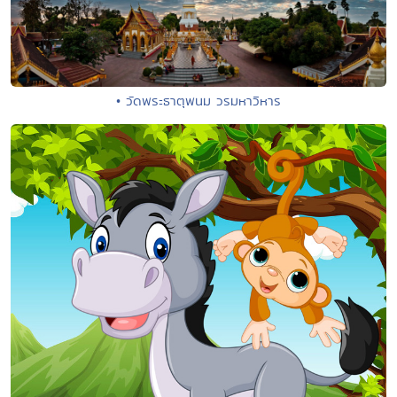
• วัดพระธาตุพนม วรมหาวิหาร