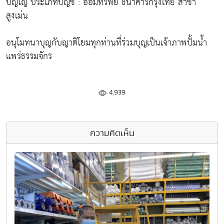
ปญโญ ประเภทบัญชี : ออมทรัพย์ ธนาคารกรุงไทย สาขา
สูงเม่น
อนุโมทนาบุญกับญาติโยมทุกท่านที่ร่วมบุญเป็นเจ้าภาพปั้มน้ำ
แพร่ธรรมจักร
4,939
ความคิดเห็น