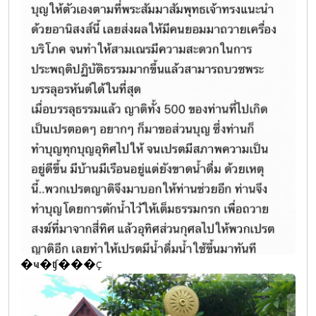
�ҹ�ʧ���ç