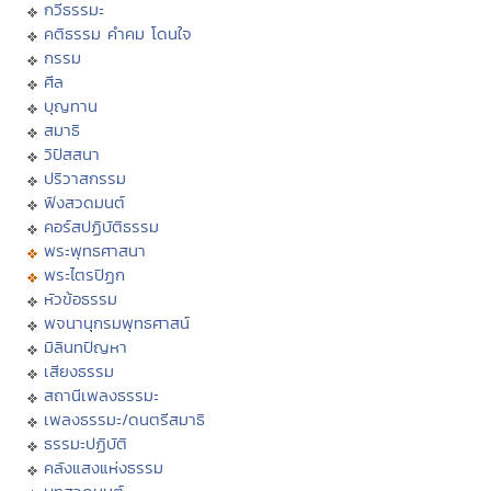
กวีธรรมะ
คติธรรม คำคม โดนใจ
กรรม
ศีล
บุญทาน
สมาธิ
วิปัสสนา
ปริวาสกรรม
ฟังสวดมนต์
คอร์สปฏิบัติธรรม
พระพุทธศาสนา
พระไตรปิฏก
หัวข้อธรรม
พจนานุกรมพุทธศาสน์
มิลินทปัญหา
เสียงธรรม
สถานีเพลงธรรมะ
เพลงธรรมะ/ดนตรีสมาธิ
ธรรมะปฏิบัติ
คลังแสงแห่งธรรม