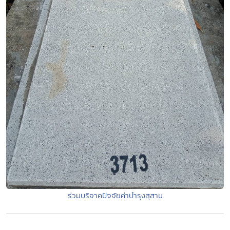
ร่วมบริจาคปัจจัยค่าบำรุงสุสาน