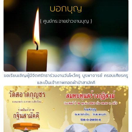
ขอเรียนเชิญผู้มีจิตศรัทธาร่วมงานวันไหว้ครู บูรพาจารย์ ครอบเศียรครู
และเป็นเจ้าภาพทอดผ้าป่าสามัคคี