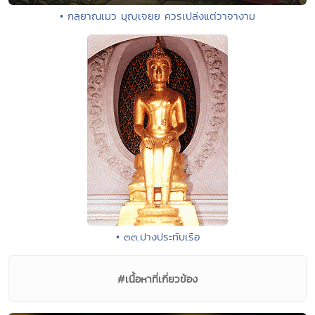
• กลฺยาณเมว มุญฺเจยฺย ควรเปล่งแต่วาจางาม
• ๓๓.ปางประทับเรือ
#เนื้อหาที่เกี่ยวข้อง