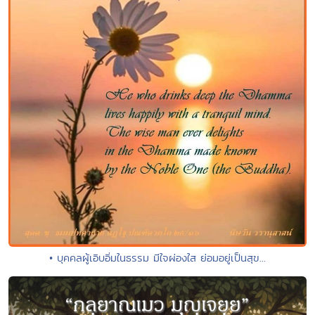
• บุคคลผู้เอิบอิ่มในธรรม มีใจผ่องใส ย่อมอยู่เป็นสุข...