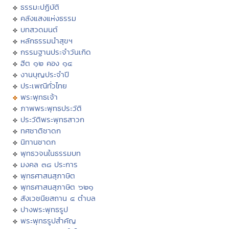
ธรรมะปฏิบัติ
คลังแสงแห่งธรรม
บทสวดมนต์
หลักธรรมนำสุขฯ
กรรมฐานประจำวันเกิด
ฮีต ๑๒ คอง ๑๔
งานบุญประจำปี
ประเพณีทั่วไทย
พระพุทธเจ้า
ภาพพระพุทธประวัติ
ประวัติพระพุทธสาวก
ทศชาติชาดก
นิทานชาดก
พุทธวจนในธรรมบท
มงคล ๓๘ ประการ
พุทธศาสนสุภาษิต
พุทธศาสนสุภาษิต ๖๒๑
สังเวชนียสถาน ๔ ตำบล
ปางพระพุทธรูป
พระพุทธรูปสำคัญ