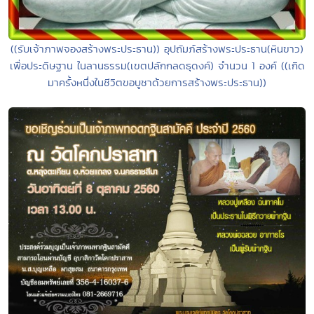
((รับเจ้าภาพจองสร้างพระประธาน)) อุปถัมภ์สร้างพระประธาน(หินขาว)
เพื่อประดิษฐาน ในลานธรรม(เขตปลักกลดธุดงค์) จำนวน 1 องค์ ((เกิด
มาครั้งหนึ่งในชีวิตขอบูชาด้วยการสร้างพระประธาน))