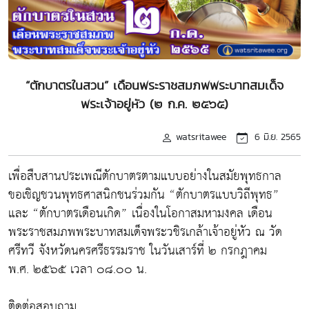
“ตักบาตรในสวน” เดือนพระราชสมภพพระบาทสมเด็จ
พระเจ้าอยู่หัว (๒ ก.ค. ๒๕๖๕)
watsritawee
6 มิ.ย. 2565
เพื่อสืบสานประเพณีตักบาตรตามแบบอย่างในสมัยพุทธกาล
ขอเชิญชวนพุทธศาสนิกชนร่วมกัน “ตักบาตรแบบวิถีพุทธ”
และ “ตักบาตรเดือนเกิด” เนื่องในโอกาสมหามงคล เดือน
พระราชสมภพพระบาทสมเด็จพระวชิรเกล้าเจ้าอยู่หัว ณ วัด
ศรีทวี จังหวัดนครศรีธรรมราช ในวันเสาร์ที่ ๒ กรกฎาคม
พ.ศ. ๒๕๖๕ เวลา ๐๘.๐๐ น.
ติดต่อสอบถาม