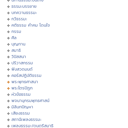
ธรรมะบรรยาย
บทความธรรมะ
กวีธรรมะ
คติธรรม คำคม โดนใจ
กรรม
ศีล
บุญทาน
สมาธิ
วิปัสสนา
ปริวาสกรรม
ฟังสวดมนต์
คอร์สปฏิบัติธรรม
พระพุทธศาสนา
พระไตรปิฏก
หัวข้อธรรม
พจนานุกรมพุทธศาสน์
มิลินทปัญหา
เสียงธรรม
สถานีเพลงธรรมะ
เพลงธรรมะ/ดนตรีสมาธิ