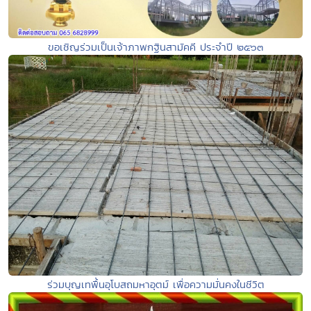
ขอเชิญร่วมเป็นเจ้าภาพกฐินสามัคคี ประจำปี ๒๕๖๓
ร่วมบุญเทพื้นอุโบสถมหาอุตม์ เพื่อความมั่นคงในชีวิต