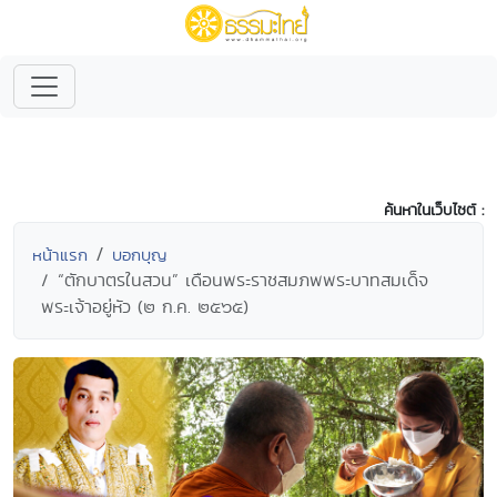
ค้นหาในเว็บไซต์ :
หน้าแรก
บอกบุญ
“ตักบาตรในสวน” เดือนพระราชสมภพพระบาทสมเด็จ
พระเจ้าอยู่หัว (๒ ก.ค. ๒๕๖๕)