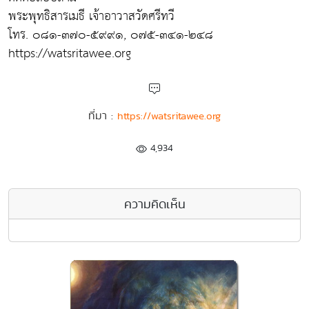
พระพุทธิสารเมธี เจ้าอาวาสวัดศรีทวี
โทร. ๐๘๑-๓๗๐-๕๙๙๑, ๐๗๕-๓๔๑-๒๔๘
https://watsritawee.org
ที่มา :
https://watsritawee.org
4,934
ความคิดเห็น