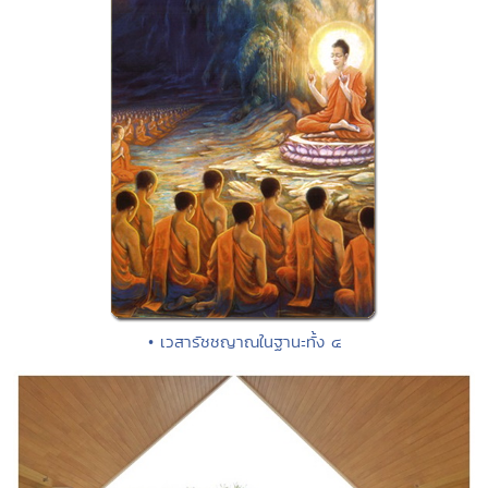
• เวสารัชชญาณในฐานะทั้ง ๔