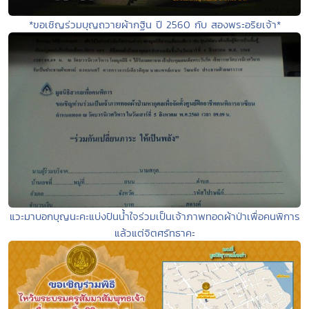
*ขอเชิญร่วมบุญถวายผ้ากฐิน ปี 2560 กับ สองพระอริยเจ้า*
แวะมาบอกบุญนะคะแบ่งปันน้ำใจร่วมเป็นเจ้าภาพทอดผ้าป่าเพื่อคนพิการ
แล้วแต่จิตศรัทธาคะ