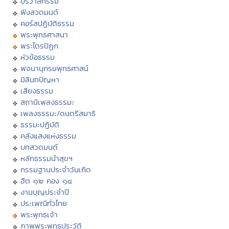
ปริวาสกรรม
ฟังสวดมนต์
คอร์สปฏิบัติธรรม
พระพุทธศาสนา
พระไตรปิฏก
หัวข้อธรรม
พจนานุกรมพุทธศาสน์
มิลินทปัญหา
เสียงธรรม
สถานีเพลงธรรมะ
เพลงธรรมะ/ดนตรีสมาธิ
ธรรมะปฏิบัติ
คลังแสงแห่งธรรม
บทสวดมนต์
หลักธรรมนำสุขฯ
กรรมฐานประจำวันเกิด
ฮีต ๑๒ คอง ๑๔
งานบุญประจำปี
ประเพณีทั่วไทย
พระพุทธเจ้า
ภาพพระพุทธประวัติ