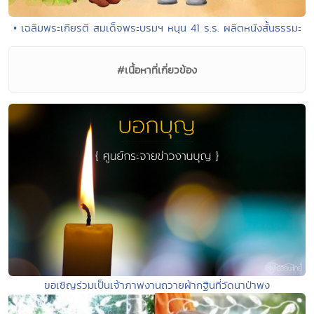
• เฉลิมพระเกียรติ สมเด็จพระบรมฯ หนุน 41 ร.ร. ผลิตหนังสั้นธรรมะ
#เนื้อหาที่เกี่ยวข้อง
ขอเชิญร่วมเป็นเจ้าภาพงานถวายผ้ากฐินที่วัดนาป่าพง