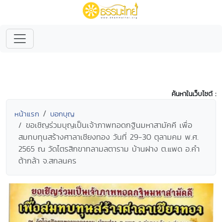
ค้นหาในเว็บไซต์ :
หน้าแรก
บอกบุญ
ขอเชิญร่วมบุญเป็นเจ้าภาพทอดกฐินมหาสามัคคี เพื่อ
สมทบทุนสร้างศาลาเชียงทอง วันที่ 29-30 ตุลามคม พ.ศ.
2565 ณ วัดไตรสิกขาทลามลตาราม บ้านฝาง ต.แพด อ.คำ
ต้ากล้า จ.สกลนคร