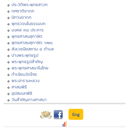
ประวัติพระพุทธสาวก
ทศชาติชาดก
นิทานชาดก
พุทธวจนในธรรมบท
มงคล ๓๘ ประการ
พุทธศาสนสุภาษิต
พุทธศาสนสุภาษิต ๖๒๑
สังเวชนียสถาน ๔ ตำบล
ปางพระพุทธรูป
พระพุทธรูปสำคัญ
พระพุทธศาสนาในไทย
ทำเนียบวัดไทย
พระอารามหลวง
ศาสนพิธี
อุปสมบทพิธี
วันสำคัญทางศาสนา
Eng