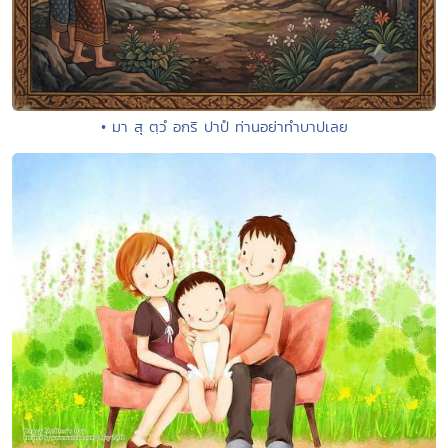
• มา สุ ตฺวํ อกริ ปาปํ ท่านอย่าทำบาปเลย