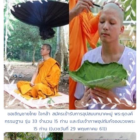
ขอเชิญชายไทย ใจกล้า สมัครเข้ารับการอุปสมบทนาคหมู่ พระธุดงค์
กรรมฐาน รุ่น 33 จำนวน 15 ท่าน เเละรับเจ้าภาพอุปถัมภ์จองบวชพระ
15 ท่าน ((บวชวันที่ 29 พฤษภาคม 61))