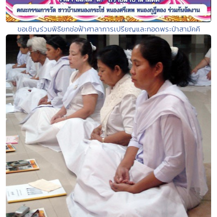
ขอเชิญร่วมพิธียกช่อฟ้าศาลาการเปรียญและทอดพระป่าสามัคคี