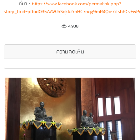
ที่มา :
https://www.facebook.com/permalink.php?
story_fbid=pfbid035AAWJhSqkk2rnHC7nqg9mR4Qie7iTshRCvFw
4,938
ความคิดเห็น