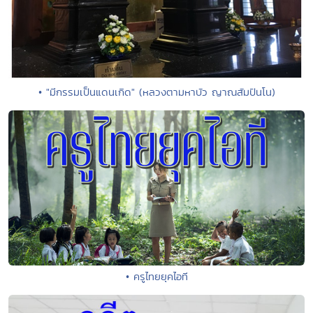
• "มีกรรมเป็นแดนเกิด" (หลวงตามหาบัว ญาณสัมปันโน)
• ครูไทยยุคไอที