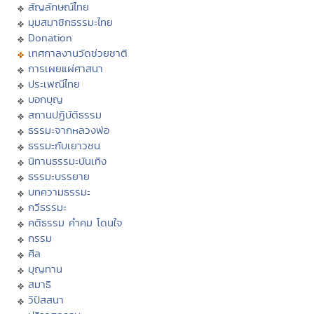
สัญลักษณ์ไทย
มุมสมาชิกธรรมะไทย
Donation
เทศกาลงานวัดช่วยชาติ
การเผยแผ่ศาสนา
ประเพณีไทย
บอกบุญ
สถานปฏิบัติธรรม
ธรรมะจากหลวงพ่อ
ธรรมะกับเยาวชน
นิทานธรรมะบันเทิง
ธรรมะบรรยาย
บทความธรรมะ
กวีธรรมะ
คติธรรม คำคม โดนใจ
กรรม
ศีล
บุญทาน
สมาธิ
วิปัสสนา