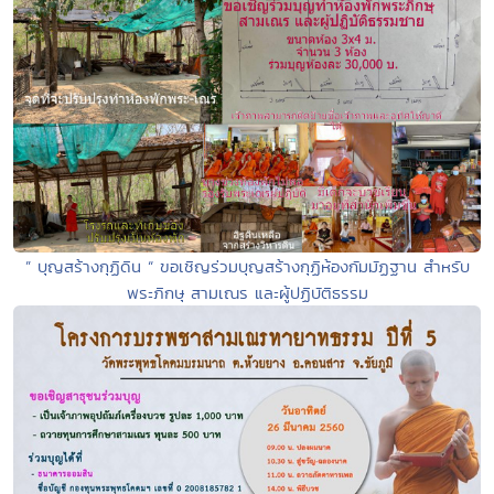
” บุญสร้างกุฏิดิน “ ขอเชิญร่วมบุญสร้างกุฏิห้องกัมมัฏฐาน สำหรับ
พระภิกษุ สามเณร และผู้ปฏิบัติธรรม