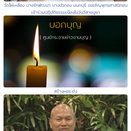
วัดไผ่เหลือง บางรักพัฒนา บางบัวทอง นนทบุรี ขอเชิญพุทธศาสนิกชน
เข้าร่วมปฎิบัติธรรมเนื่องในวันวิสาขบูชา
สร้างหอระฆัง