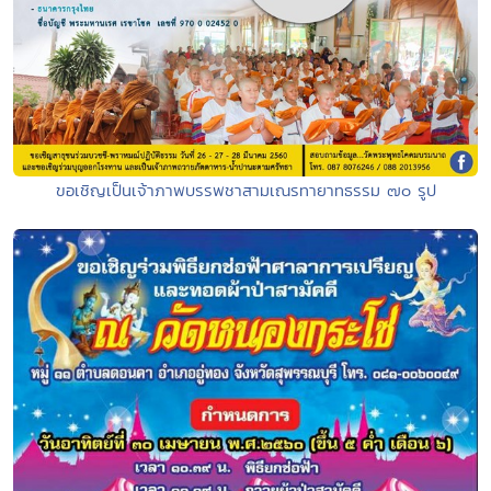
ขอเชิญเป็นเจ้าภาพบรรพชาสามเณรทายาทธรรม ๗๐ รูป