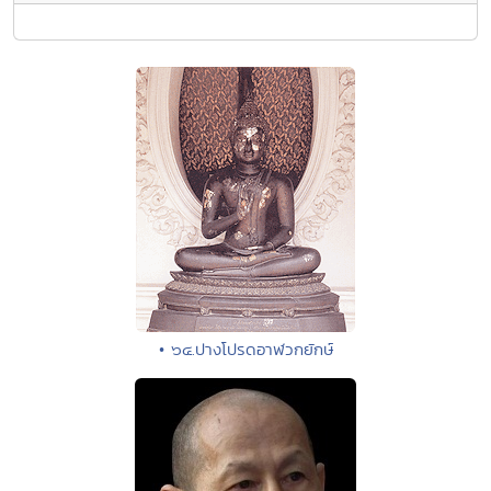
• ๖๔.ปางโปรดอาฬวกยักษ์