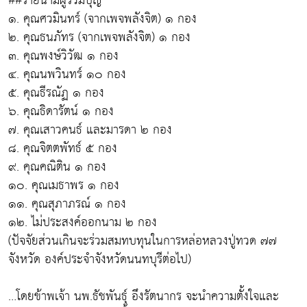
##รายนามผู้ร่วมบุญ
๑. คุณศวมินทร์ (จากเพจพลังจิต) ๑ กอง
๒. คุณธนภัทร (จากเพจพลังจิต) ๑ กอง
๓. คุณพงษ์วิวัฒ ๑ กอง
๔. คุณนพวินทร์ ๑๐ กอง
๕. คุณธีรณัฏ ๑ กอง
๖. คุณธิดารัตน์ ๑ กอง
๗. คุณเสาวคนธ์ และมารดา ๒ กอง
๘. คุณจิตตพัทธ์ ๕ กอง
๙. คุณคณิติน ๑ กอง
๑๐. คุณเมธาพร ๑ กอง
๑๑. คุณสุภาภรณ์ ๑ กอง
๑๒. ไม่ประสงค์ออกนาม ๒ กอง
(ปัจจัยส่วนเกินจะร่วมสมทบทุนในการหล่อหลวงปู่ทวด ๗๗
จังหวัด องค์ประจำจังหวัดนนทบุรีต่อไป)
…โดยข้าพเจ้า นพ.ธัชพันธุ์ อึงรัตนากร จะนำความตั้งใจและ