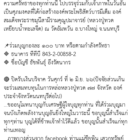
ความศรัทธาของทุกท่านนี้ ไปบรรจุร่วมกับเจ้าภาพในวันอัน
เป็นศุภมงคลที่ได้ก่อสร้างองค์พระโพธิสัตว์บารมีเต็ม องค์
สมเด็จพระราชมุนีสามีรามคุณูปมาจารย์ (หลวงปู่ทวด
เหยียบน้ำทะเลจืด) ณ วัดอัมพวัน อ.บางใหญ่ จ.นนทบุรี
📌ร่วมบุญกองละ ๑๐๐ บาท หรือตามกำลังศรัทธา
🔷 ธนาคาร ทีทีบี 843-2-00858-2
🔷 ชื่อบัญชี ธัชพันธุ์ อึงรัตนากร
🔴 ปิดรับเงินบริจาค วันศุกร์ ที่ ๒ มิ.ย. ๖๖(ปัจจัยส่วนเกิน
จะร่วมสมทบทุนในการหล่อหลวงปู่ทวด ๗๗ จังหวัด องค์
ประจำจังหวัดนนทบุรีต่อไป)
…ขออนุโมทนาบุญกับเศรษฐีผู้ใจบุญทุกท่าน ที่ได้ร่วมบุญมา
จนบังเกิดพลังงานบุญอันยิ่งใหญ่ในวาระนี้ ขอบุญนี้สำเร็จแก่
ทุกๆท่าน บุญได้ที่ข้าพเจ้าทำไว้ดีแล้ว ขอบุญนั้นสำเร็จแก่ทุก
ท่านเทอญ
…ภาพบางส่วนจาก facebook ท่านแม่ชียุพิน เสวกทรัพย์