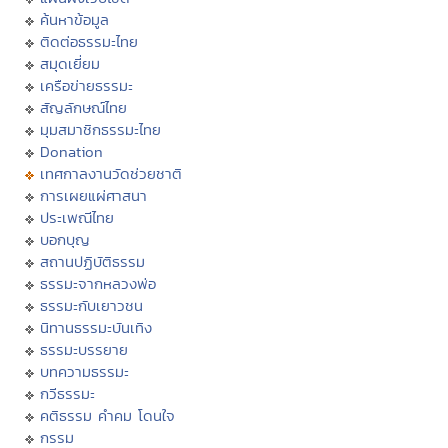
ค้นหาข้อมูล
ติดต่อธรรมะไทย
สมุดเยี่ยม
เครือข่ายธรรมะ
สัญลักษณ์ไทย
มุมสมาชิกธรรมะไทย
Donation
เทศกาลงานวัดช่วยชาติ
การเผยแผ่ศาสนา
ประเพณีไทย
บอกบุญ
สถานปฏิบัติธรรม
ธรรมะจากหลวงพ่อ
ธรรมะกับเยาวชน
นิทานธรรมะบันเทิง
ธรรมะบรรยาย
บทความธรรมะ
กวีธรรมะ
คติธรรม คำคม โดนใจ
กรรม