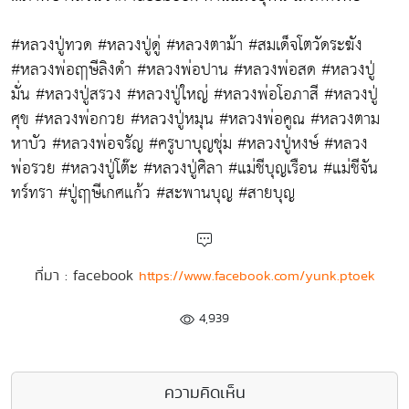
#หลวงปู่ทวด #หลวงปู่ดู่ #หลวงตาม้า #สมเด็จโตวัดระฆัง
#หลวงพ่อฤๅษีลิงดำ #หลวงพ่อปาน #หลวงพ่อสด #หลวงปู่
มั่น #หลวงปู่สรวง #หลวงปู่ใหญ่ #หลวงพ่อโอภาสี #หลวงปู่
ศุข #หลวงพ่อกวย #หลวงปู่หมุน #หลวงพ่อคูณ #หลวงตาม
หาบัว #หลวงพ่อจรัญ #ครูบาบุญชุ่ม #หลวงปู่หงษ์ #หลวง
พ่อรวย #หลวงปู่โต๊ะ #หลวงปู่ศิลา #แม่ชีบุญเรือน #แม่ชีจัน
ทร์ทรา #ปู่ฤๅษีเกศแก้ว #สะพานบุญ #สายบุญ
ที่มา : facebook
https://www.facebook.com/yunk.ptoek
4,939
ความคิดเห็น