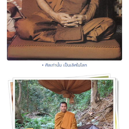
• ศีลเท่านั้น เป็นเลิศในโลก