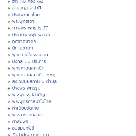
ฮีต ๑๒ คอง ๑๔
งานบุญประจำปี
ประเพณีทั่วไทย
พระพุทธเจ้า
ภาพพระพุทธประวัติ
ประวัติพระพุทธสาวก
ทศชาติชาดก
นิทานชาดก
พุทธวจนในธรรมบท
มงคล ๓๘ ประการ
พุทธศาสนสุภาษิต
พุทธศาสนสุภาษิต ๖๒๑
สังเวชนียสถาน ๔ ตำบล
ปางพระพุทธรูป
พระพุทธรูปสำคัญ
พระพุทธศาสนาในไทย
ทำเนียบวัดไทย
พระอารามหลวง
ศาสนพิธี
อุปสมบทพิธี
วันสำคัญทางศาสนา