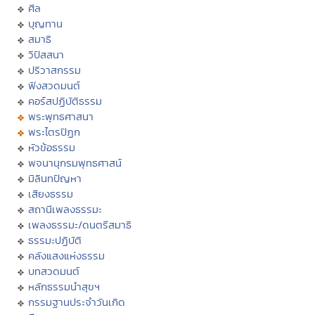
ศีล
บุญทาน
สมาธิ
วิปัสสนา
ปริวาสกรรม
ฟังสวดมนต์
คอร์สปฏิบัติธรรม
พระพุทธศาสนา
พระไตรปิฏก
หัวข้อธรรม
พจนานุกรมพุทธศาสน์
มิลินทปัญหา
เสียงธรรม
สถานีเพลงธรรมะ
เพลงธรรมะ/ดนตรีสมาธิ
ธรรมะปฏิบัติ
คลังแสงแห่งธรรม
บทสวดมนต์
หลักธรรมนำสุขฯ
กรรมฐานประจำวันเกิด