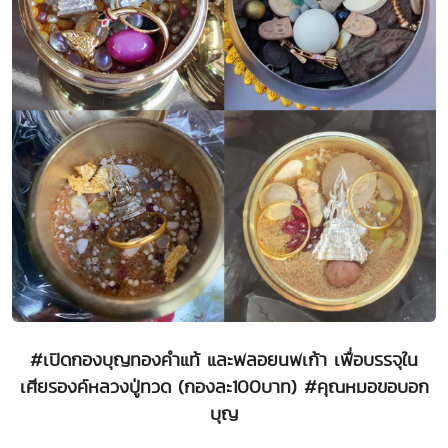
#เปิดกองบุญทองคำแท้ และพลอยนพเก้า เพื่อบรรจุใน
เศียรองค์หลวงปู่ทวด (กองละ100บาท) #คุณหมอขอบอก
บุญ