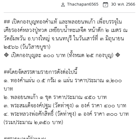
Thachapan6565
30 พ.ค. 2566
## เปิดกองบุญทองคำแท้ และพลอยนพเก้า เพื่อบรรจุใน
เศียรองค์หลวงปู่ทวด เหยียบน้ำทะเลจืด หน้าตัก ๒ เมตร ณ
วัดอัมพวัน อ.บางใหญ่ จ.นนทบุรี ในวันเสาร์ที่ ๓ มิถุนายน
๒๕๖๖ (วันวิสาขบูชา)
🔷 เปิดกองบุญละ ๑๐๐ บาท (ทั้งหมด ๒๕ กองบุญ) 🔷
##โดยจัดสรรตามรายการดังต่อไปนี้
๑. ทองคำแผ่น ๐.๕ กรัม ๑ แผ่น ราคาประมาณ ๑,๒๐๐
บาท
๒. พลอยนพเก้า ๑ ชุด ราคาประมาณ ๔๕๐ บาท
๓. พระสมเด็จองค์ปฐม (วัดท่าซุง) ๑ องค์ ราคา ๔๐๐ บาท
๔. พระหลวงพ่อศักสิทธิ์ (วัดท่าซุง) ๑ องค์ ราคา ๓๐๐ บาท
(รวมประมาณ ๒,๓๕๐ บาท)