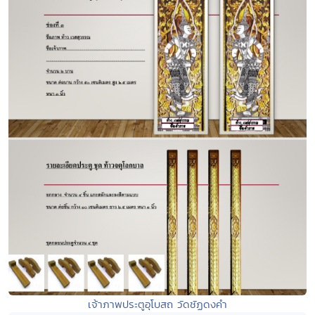
เจ้าภาพประตูอุโบสถ วัดชัฏดงคำ