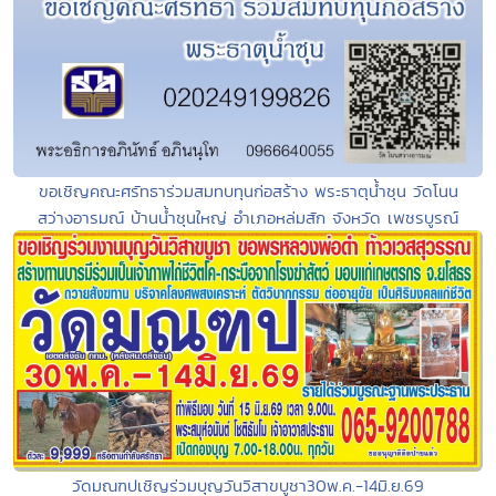
ขอเชิญคณะศรัทธาร่วมสมทบทุนก่อสร้าง พระธาตุน้ำชุน วัดโนน
สว่างอารมณ์ บ้านน้ำชุนใหญ่ อำเภอหล่มสัก จังหวัด เพชรบูรณ์
วัดมณฑปเชิญร่วมบุญวันวิสาขบูชา30พ.ค.-14มิ.ย.69