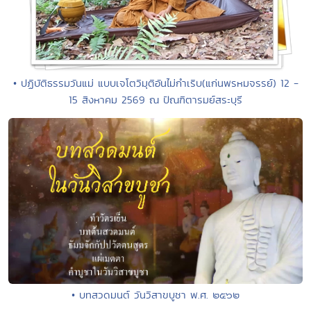
• ปฏิบัติธรรมวันแม่ แบบเจโตวิมุติอันไม่กำเริบ(แก่นพรหมจรรย์) 12 -
15 สิงหาคม 2569 ณ ปัณฑิตารมย์สระบุรี
• บทสวดมนต์ วันวิสาขบูชา พ.ศ. ๒๕๖๒