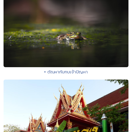
• ตัณหากับกบเจ้าปัญหา