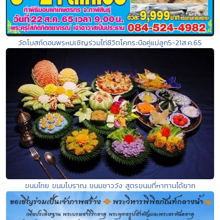
วัดโบสถ์ดอนพรหมเชิญร่วมไถ่ชีวิตโคกระบือคู่แม่ลูก5-21ส.ค.65
ขนมไทย ขนมโบราณ ขนมชาววัง สูตรขนมที่หาทานได้ยาก