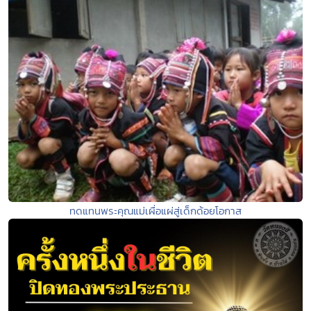
ทดแทนพระคุณแม่เผื่อแผ่สู่เด็กด้อยโอกาส