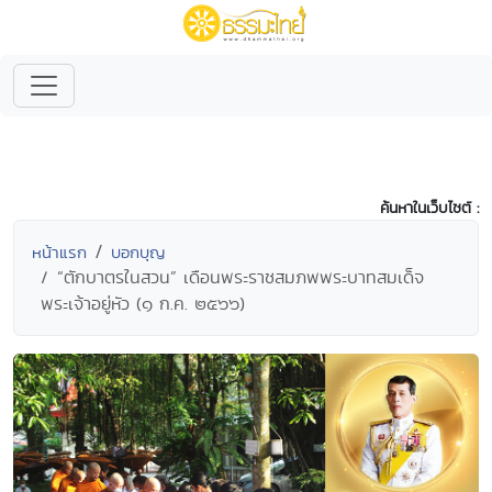
ค้นหาในเว็บไซต์ :
หน้าแรก
บอกบุญ
“ตักบาตรในสวน” เดือนพระราชสมภพพระบาทสมเด็จ
พระเจ้าอยู่หัว (๑ ก.ค. ๒๕๖๖)