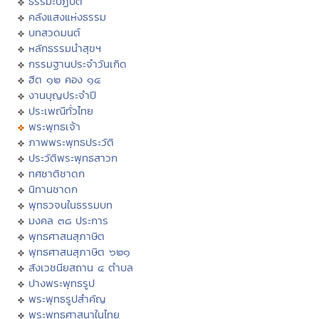
ธรรมะปฏิบัติ
คลังแสงแห่งธรรม
บทสวดมนต์
หลักธรรมนำสุขฯ
กรรมฐานประจำวันเกิด
ฮีต ๑๒ คอง ๑๔
งานบุญประจำปี
ประเพณีทั่วไทย
พระพุทธเจ้า
ภาพพระพุทธประวัติ
ประวัติพระพุทธสาวก
ทศชาติชาดก
นิทานชาดก
พุทธวจนในธรรมบท
มงคล ๓๘ ประการ
พุทธศาสนสุภาษิต
พุทธศาสนสุภาษิต ๖๒๑
สังเวชนียสถาน ๔ ตำบล
ปางพระพุทธรูป
พระพุทธรูปสำคัญ
พระพุทธศาสนาในไทย