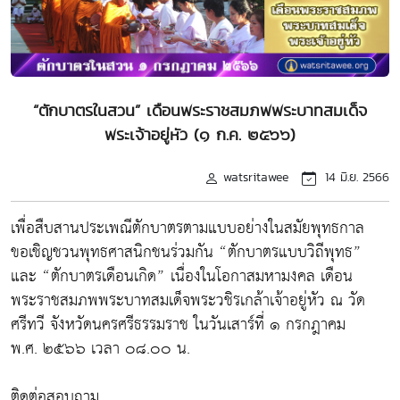
“ตักบาตรในสวน” เดือนพระราชสมภพพระบาทสมเด็จ
พระเจ้าอยู่หัว (๑ ก.ค. ๒๕๖๖)
watsritawee
14 มิ.ย. 2566
เพื่อสืบสานประเพณีตักบาตรตามแบบอย่างในสมัยพุทธกาล
ขอเชิญชวนพุทธศาสนิกชนร่วมกัน “ตักบาตรแบบวิถีพุทธ”
และ “ตักบาตรเดือนเกิด” เนื่องในโอกาสมหามงคล เดือน
พระราชสมภพพระบาทสมเด็จพระวชิรเกล้าเจ้าอยู่หัว ณ วัด
ศรีทวี จังหวัดนครศรีธรรมราช ในวันเสาร์ที่ ๑ กรกฎาคม
พ.ศ. ๒๕๖๖ เวลา ๐๘.๐๐ น.
ติดต่อสอบถาม