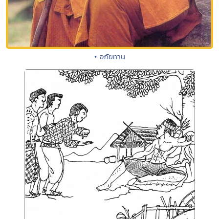
• อภัยทาน