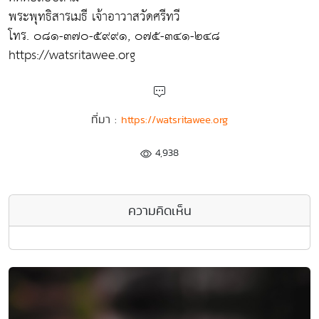
พระพุทธิสารเมธี เจ้าอาวาสวัดศรีทวี
โทร. ๐๘๑-๓๗๐-๕๙๙๑, ๐๗๕-๓๔๑-๒๔๘
https://watsritawee.org
ที่มา :
https://watsritawee.org
4,938
ความคิดเห็น