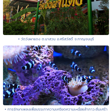
• วัดวังผาแดง ต.นาสวน อ.ศรีสวัสดิ์ จ.กาญจนบุรี
• การรักษาเพลงเพื่อบรรเทาความเครียดความเหนื่อยล้าภาวะซึมเศร้า