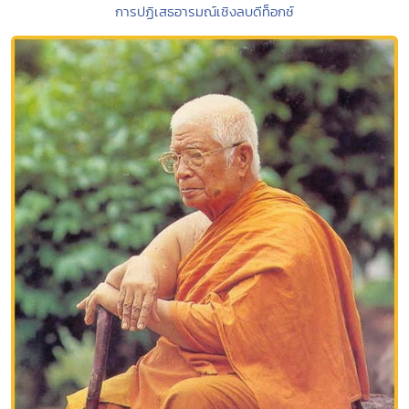
การปฏิเสธอารมณ์เชิงลบดีท็อกซ์