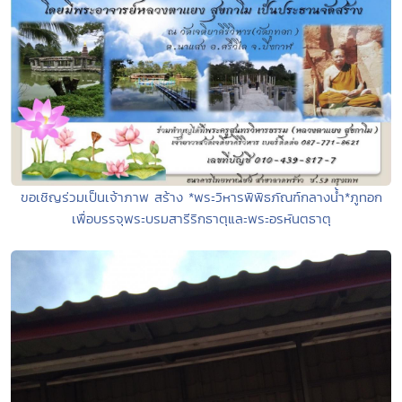
ขอเชิญร่วมเป็นเจ้าภาพ สร้าง *พระวิหารพิพิธภัณฑ์กลางน้ำ*ภูทอก
เพื่อบรรจุพระบรมสารีริกธาตุและพระอรหันตธาตุ