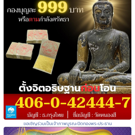
ขอเชิญร่วมเป็นเจ้าภาพบูรณะปิดทองพระประธาน