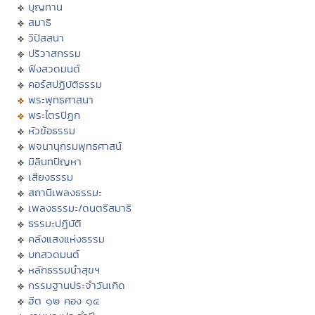
บุญทาน
สมาธิ
วิปัสสนา
ปริวาสกรรม
ฟังสวดมนต์
คอร์สปฏิบัติธรรม
พระพุทธศาสนา
พระไตรปิฏก
หัวข้อธรรม
พจนานุกรมพุทธศาสน์
มิลินทปัญหา
เสียงธรรม
สถานีเพลงธรรมะ
เพลงธรรมะ/ดนตรีสมาธิ
ธรรมะปฏิบัติ
คลังแสงแห่งธรรม
บทสวดมนต์
หลักธรรมนำสุขฯ
กรรมฐานประจำวันเกิด
ฮีต ๑๒ คอง ๑๔