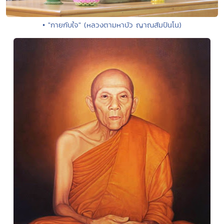
• "กายกับใจ" (หลวงตามหาบัว ญาณสัมปันโน)