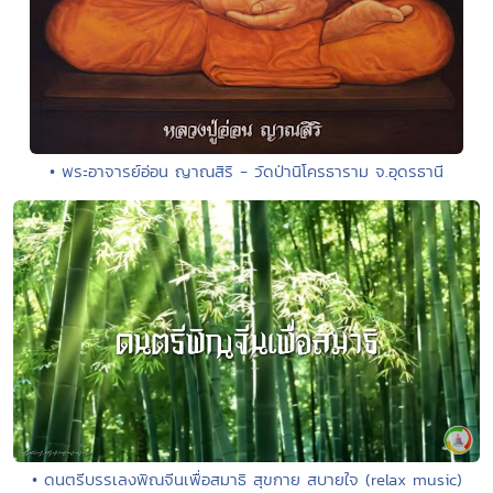
• พระอาจารย์อ่อน ญาณสิริ - วัดป่านิโครธาราม จ.อุดรธานี
• ดนตรีบรรเลงพิณจีนเพื่อสมาธิ สุขกาย สบายใจ (relax music)