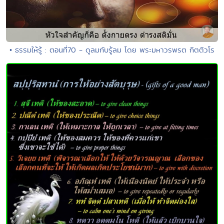
• ธรรมให้รู้ : ตอนที่70 - ดูลมกับรู้ลม โดย พระมหาวรพรต กิตติวโร