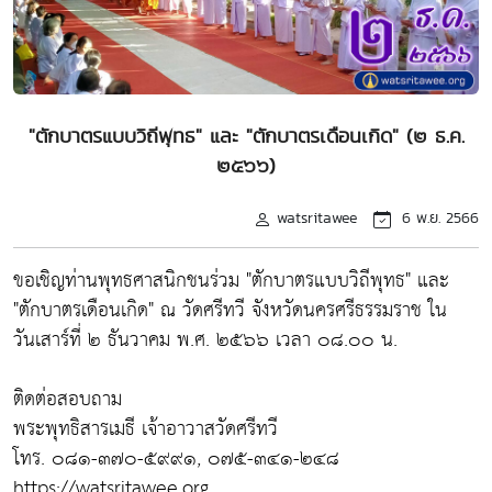
"ตักบาตรแบบวิถีพุทธ" และ "ตักบาตรเดือนเกิด" (๒ ธ.ค.
๒๕๖๖)
watsritawee
6 พ.ย. 2566
ขอเชิญท่านพุทธศาสนิกชนร่วม "ตักบาตรแบบวิถีพุทธ" และ
"ตักบาตรเดือนเกิด" ณ วัดศรีทวี จังหวัดนครศรีธรรมราช ใน
วันเสาร์ที่ ๒ ธันวาคม พ.ศ. ๒๕๖๖ เวลา ๐๘.๐๐ น.
ติดต่อสอบถาม
พระพุทธิสารเมธี เจ้าอาวาสวัดศรีทวี
โทร. ๐๘๑-๓๗๐-๕๙๙๑, ๐๗๕-๓๔๑-๒๔๘
https://watsritawee.org