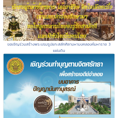
ขอเชิญร่วมสร้างพระบรมรูปแกะสลักศิลามหามงคลองค์มหาราช 3
แผ่นดิน