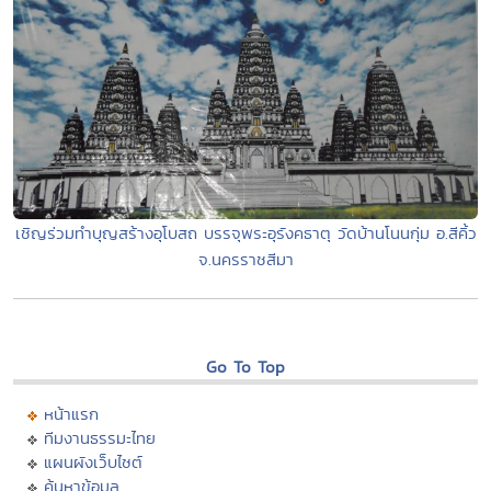
เชิญร่วมทำบุญสร้างอุโบสถ บรรจุพระอุรังคธาตุ วัดบ้านโนนกุ่ม อ.สีคิ้ว
จ.นครราชสีมา
Go To Top
หน้าแรก
ทีมงานธรรมะไทย
แผนผังเว็บไซต์
ค้นหาข้อมูล