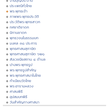
งานบุญประจำปี
ประเพณีทั่วไทย
พระพุทธเจ้า
ภาพพระพุทธประวัติ
ประวัติพระพุทธสาวก
ทศชาติชาดก
นิทานชาดก
พุทธวจนในธรรมบท
มงคล ๓๘ ประการ
พุทธศาสนสุภาษิต
พุทธศาสนสุภาษิต ๖๒๑
สังเวชนียสถาน ๔ ตำบล
ปางพระพุทธรูป
พระพุทธรูปสำคัญ
พระพุทธศาสนาในไทย
ทำเนียบวัดไทย
พระอารามหลวง
ศาสนพิธี
อุปสมบทพิธี
วันสำคัญทางศาสนา