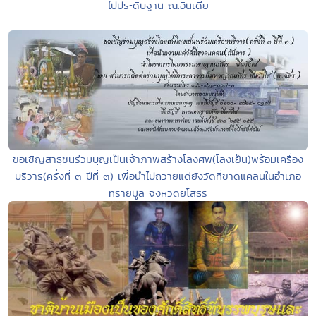
ไปประดิษฐาน ณ.อินเดีย
ขอเชิญสาธุชนร่วมบุญเป็นเจ้าภาพสร้างโลงศพ(โลงเย็น)พร้อมเครื่อง
บริวาร(ครั้งที่ ๓ ปีที่ ๓) เพื่อนำไปถวายแด่ยังวัดที่ขาดแคลนในอำเภอ
ทรายมูล จังหวัดยโสธร