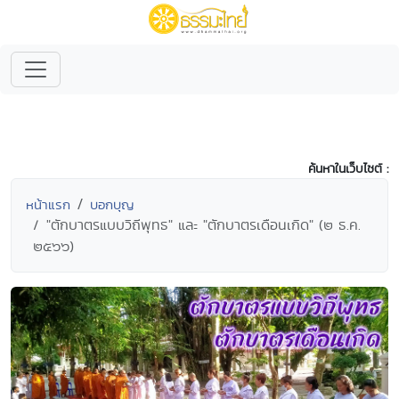
ค้นหาในเว็บไซต์ :
หน้าแรก
บอกบุญ
"ตักบาตรแบบวิถีพุทธ" และ "ตักบาตรเดือนเกิด" (๒ ธ.ค.
๒๕๖๖)