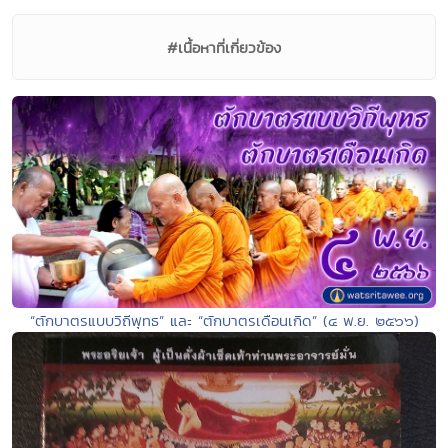
#เนื้อหาที่เกี่ยวข้อง
“ตักบาตรแบบวิถีพุทธ” และ “ตักบาตรเดือนเกิด” (๔ พ.ย. ๒๕๖๖)