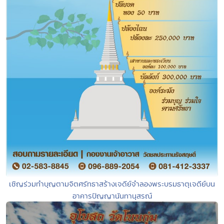
เชิญร่วมทำบุญตามจิตศรัทธาสร้างเจดีย์จำลองพระบรมธาตุเจดีย์บน
อาคารปัญญานันทานุสรณ์