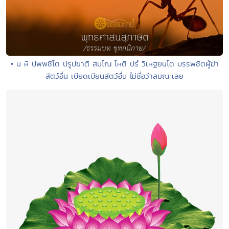
• น หิ ปพฺพชิโต ปรูปฆาตี สมโณ โหติ ปรํ วิเหฐยนฺโต บรรพชิตผู้ฆ่า
สัตว์อื่น เบียดเบียนสัตว์อื่น ไม่ชื่อว่าสมณะเลย