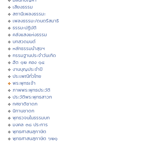
เสียงธรรม
สถานีเพลงธรรมะ
เพลงธรรมะ/ดนตรีสมาธิ
ธรรมะปฏิบัติ
คลังแสงแห่งธรรม
บทสวดมนต์
หลักธรรมนำสุขฯ
กรรมฐานประจำวันเกิด
ฮีต ๑๒ คอง ๑๔
งานบุญประจำปี
ประเพณีทั่วไทย
พระพุทธเจ้า
ภาพพระพุทธประวัติ
ประวัติพระพุทธสาวก
ทศชาติชาดก
นิทานชาดก
พุทธวจนในธรรมบท
มงคล ๓๘ ประการ
พุทธศาสนสุภาษิต
พุทธศาสนสุภาษิต ๖๒๑