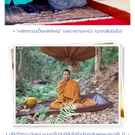
• "หลักกรรมเป็นหลักใหญ่" (หลวงตามหาบัว ญาณสัมปันโน)
• ปฏิบัติธรรมวันแม่ แบบเจโตวิมุติอันไม่กำเริบ(แก่นพรหมจรรย์) 12 -