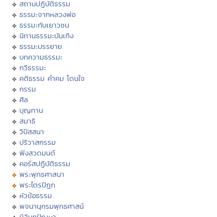
สถานปฏิบัติธรรม
ธรรมะจากหลวงพ่อ
ธรรมะกับเยาวชน
นิทานธรรมะบันเทิง
ธรรมะบรรยาย
บทความธรรมะ
กวีธรรมะ
คติธรรม คำคม โดนใจ
กรรม
ศีล
บุญทาน
สมาธิ
วิปัสสนา
ปริวาสกรรม
ฟังสวดมนต์
คอร์สปฏิบัติธรรม
พระพุทธศาสนา
พระไตรปิฏก
หัวข้อธรรม
พจนานุกรมพุทธศาสน์
มิลินทปัญหา