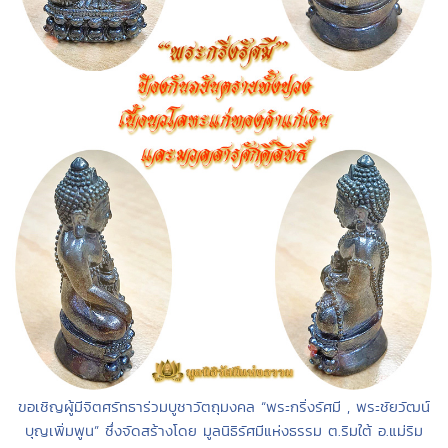
ขอเชิญผู้มีจิตศรัทธาร่วมบูชาวัตถุมงคล “พระกริ่งรัศมี , พระชัยวัฒน์
บุญเพิ่มพูน” ซึ่งจัดสร้างโดย มูลนิธิรัศมีแห่งธรรม ต.ริมใต้ อ.แม่ริม