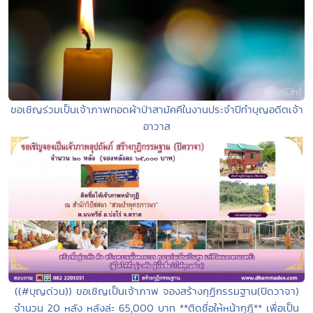
ขอเชิญร่วมเป็นเจ้าภาพทอดผ้าป่าสามัคคีในงานประจำปีทำบุญอดีตเจ้า
อาวาส
((#บุญด่วน)) ขอเชิญเป็นเจ้าภาพ จองสร้างกุฏิกรรมฐาน(ปิดวาจา)
จำนวน 20 หลัง หลังล่ะ 65,000 บาท **ติดชื่อให้หน้ากุฏิ** เพื่อเป็น