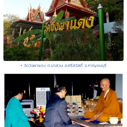
• วัดวังผาแดง ต.นาสวน อ.ศรีสวัสดิ์ จ.กาญจนบุรี