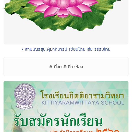
• สามเณรสุขะผู้มากบารมี เขียนโดย สืบ ธรรมไทย
#เนื้อหาที่เกี่ยวข้อง