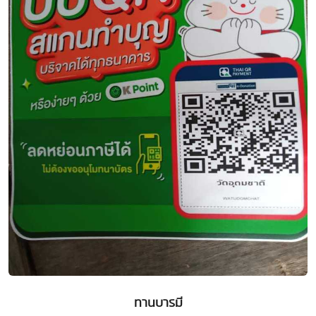
ทานบารมี