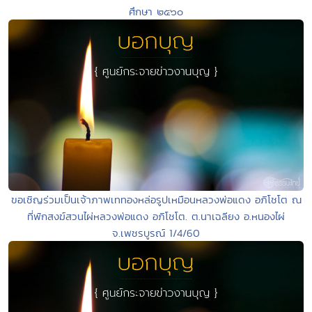
ศึกษา ๒๕๖๐
ขอเชิญร่วมเป็นเจ้าภาพเททองหล่อรูปเหมือนหลวงพ่อแดง อภิโชโต ณ
ที่พักสงฆ์สวนไผ่หลวงพ่อแดง อภิโชโต. ต.นาเฉลียง อ.หนองไผ่
จ.เพชรบูรณ์ 1/4/60