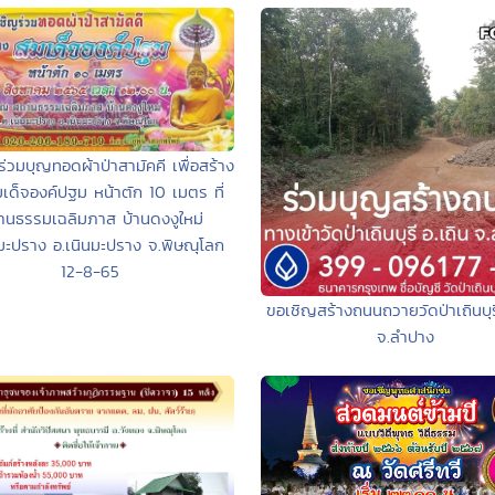
่วมบุญทอดผ้าป่าสามัคคี เพื่อสร้าง
เด็จองค์ปฐม หน้าตัก 10 เมตร ที่
านธรรมเฉลิมภาส บ้านดงงูใหม่
นมะปราง อ.เนินมะปราง จ.พิษณุโลก
12-8-65
ขอเชิญสร้างถนนถวายวัดป่าเถินบุรี
จ.ลำปาง