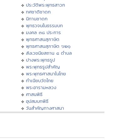
ประวัติพระพุทธสาวก
ทศชาติชาดก
นิทานชาดก
พุทธวจนในธรรมบท
มงคล ๓๘ ประการ
พุทธศาสนสุภาษิต
พุทธศาสนสุภาษิต ๖๒๑
สังเวชนียสถาน ๔ ตำบล
ปางพระพุทธรูป
พระพุทธรูปสำคัญ
พระพุทธศาสนาในไทย
ทำเนียบวัดไทย
พระอารามหลวง
ศาสนพิธี
อุปสมบทพิธี
วันสำคัญทางศาสนา