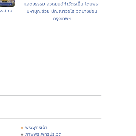
แสดงธรรม สวดมนต์ทำวัตรเย็น โดยพระ
ธรรม ณ
มหาบุญช่วย ปญฺญาวชิโร วัดบางยี่ขัน
กรุงเทพฯ
พระพุทธเจ้า
ภาพพระพุทธประวัติ