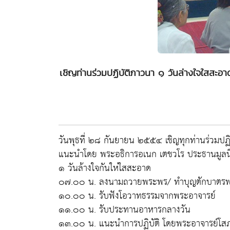
เชิญท่านร่วมปฏิบัติภาวนา ๑ วันล่างใจใสสะ
วันพุธที่ ๒๘ กันยายน ๒๕๕๔ เชิญทุกท่านร่วมป
แนะนำโดย พระอธิการอเนก เตชวโร ประธานมูลนิ
๑ วันล้างใจกันให่ใสสะอาด
๐๗.๐๐ น. ลงนามถวายพระพร/ ทำบุญตักบาตรพ
๑๐.๐๐ น. รับฟังโอวาทธรรมจากพระอาจารย์
๑๑.๐๐ น. รับประทานอาหารกลางวัน
๑๓.๐๐ น. แนะนำการปฏิบัติ โดยพระอาจารย์โส