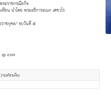
์พระราชกรณียกิจ
อเทียน นำโดย พระอธิการอเนก เตชวโร
ราชกุศล/ จบวันที่ ๕
4,939
วามคิดเห็น