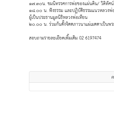
๑๗.๓๐น. ชมนิทรรศการพ่อของแผ่นดิน/ วิดิทัศน
๑๘.๐๐ น. ฟังธรรม และปฏิบัติธรรมแนวหลวงพ่
ผู้เป็นประธานมูลนิธิหลวงพ่อเทียน
๒๐.๐๐ น. ร่วมกันตั้งจิตตภาวนาแผ่เมตตาเป็นพระ
สอบถามรายละเอียดเพิ้มเติม 02 6197474
ค