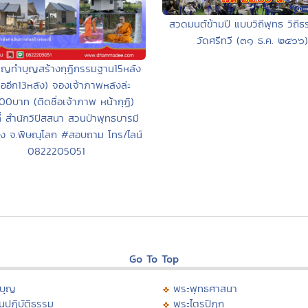
สวดมนต์ข้ามปี แบบวิถีพุทธ วิถี
วัดศรีทวี (๓๑ ธ.ค. ๒๕๖๖)
ิญทำบุญสร้างกุฏิกรรมฐาน15หลัง
ืออีก13หลัง) จองเจ้าภาพหลังล่ะ
00บาท (ติดชื่อเจ้าภาพ หน้ากุฏิ)
ี่ สำนักวิปัสสนา สวนป่าพุทธบารมี
อง จ.พิษณุโลก #สอบถาม โทร/ไลน์
0822205051
Go To Top
บุญ
พระพุทธศาสนา
นปฏิบัติธรรม
พระไตรปิฏก