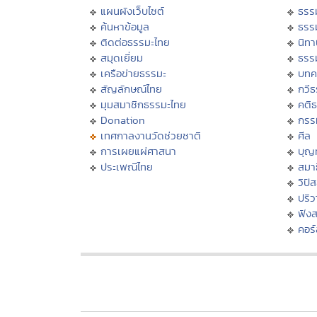
แผนผังเว็บไซต์
ธรร
ค้นหาข้อมูล
ธรร
ติดต่อธรรมะไทย
นิทา
สมุดเยี่ยม
ธรร
เครือข่ายธรรมะ
บทค
สัญลักษณ์ไทย
กวี
มุมสมาชิกธรรมะไทย
คติ
Donation
กรร
เทศกาลงานวัดช่วยชาติ
ศีล
การเผยแผ่ศาสนา
บุญ
ประเพณีไทย
สมาธ
วิปั
ปริ
ฟัง
คอร์