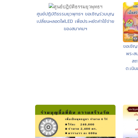
ศูนย์ปฎิบัติธรรมยุวพุทธฯ ขอเชิญร่วมบุญ
เปลี่ยนหลอดไฟLED เพื่อประหยัดค่าใช้จ่าย
ของสมาคมฯ
ขอเชิญร
พระสม
สถ
ต.เนิ