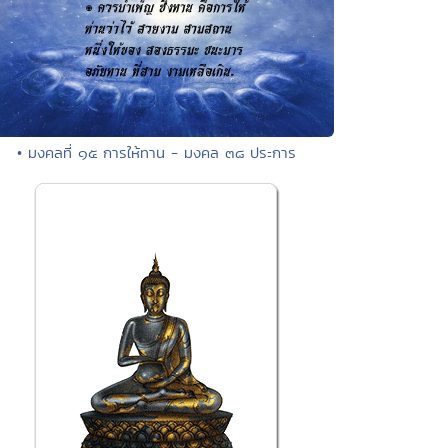
• มงคลที่ ๑๕ การให้ทาน - มงคล ๓๘ ประการ