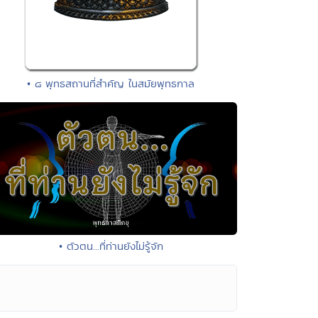
• ๘ พุทธสถานที่สำคัญ ในสมัยพุทธกาล
• ตัวตน...ที่ท่านยังไม่รู้จัก