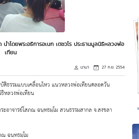
อาด นำโดยพระอธิการอเนก เตชวโร ประธานมูลนิธิหลวงพ่อ
เทียน
นานา
27 ก.ย. 2554
ฏิบัติธรรมแบบเคลื่อนไหว แนวหลวงพ่อเทียนตลอดวัน
ธิหลวงพ่อเทียน
ระอาจารย์โสภณ ฉนฺทธมฺโม สวนธรรมสากล จ.สงขลา
ภณ ฉนฺทธมฺโม