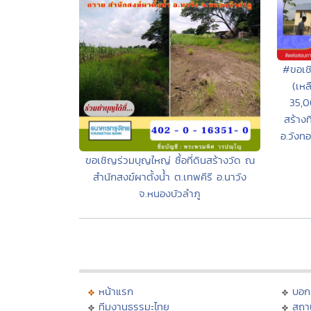
#ขอเช
(เหล
35,0
สร้างท
อ.วังท
ขอเชิญร่วมบุญใหญ่ ซื้อที่ดินสร้างวัด ณ
สำนักสงฆ์ผาตั้งน้ำ ต.เทพคีรี อ.นาวัง
จ.หนองบัวลำภู
หน้าแรก
บอก
ทีมงานธรรมะไทย
สถา