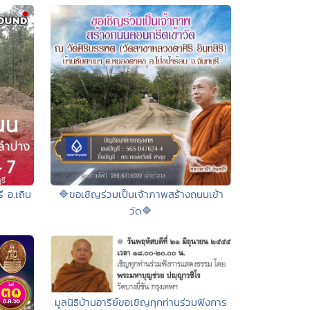
 อ.เถิน
🔷ขอเชิญร่วมเป็นเจ้าภาพสร้างถนนเข้า
วัด🔷
มูลนิธิบ้านอารีย์ขอเชิญทุกท่านร่วมฟังการ