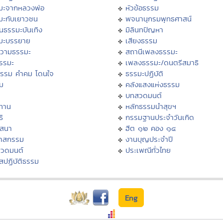
มะจากหลวงพ่อ
หัวข้อธรรม
มะกับเยาวชน
พจนานุกรมพุทธศาสน์
นธรรมะบันเทิง
มิลินทปัญหา
มะบรรยาย
เสียงธรรม
วามธรรมะ
สถานีเพลงธรรมะ
ธรรมะ
เพลงธรรมะ/ดนตรีสมาธิ
ธรรม คำคม โดนใจ
ธรรมะปฏิบัติ
ม
คลังแสงแห่งธรรม
บทสวดมนต์
ทาน
หลักธรรมนำสุขฯ
ิ
กรรมฐานประจำวันเกิด
สสนา
ฮีต ๑๒ คอง ๑๔
วาสกรรม
งานบุญประจำปี
สวดมนต์
ประเพณีทั่วไทย
สปฏิบัติธรรม
Eng