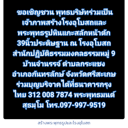
สร้างพระพุทธรูปและโรงอุโบสถ