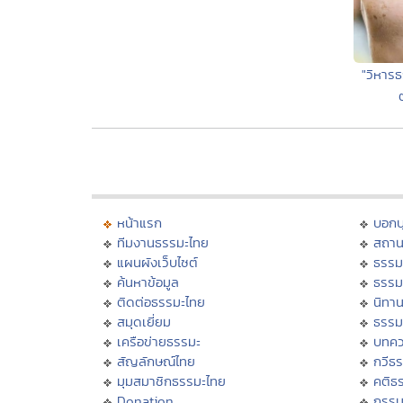
"วิหารธ
หน้าแรก
บอก
ทีมงานธรรมะไทย
สถาน
แผนผังเว็บไซต์
ธรรม
ค้นหาข้อมูล
ธรรม
ติดต่อธรรมะไทย
นิทาน
สมุดเยี่ยม
ธรรม
เครือข่ายธรรมะ
บทคว
สัญลักษณ์ไทย
กวีธ
มุมสมาชิกธรรมะไทย
คติธ
Donation
กรร