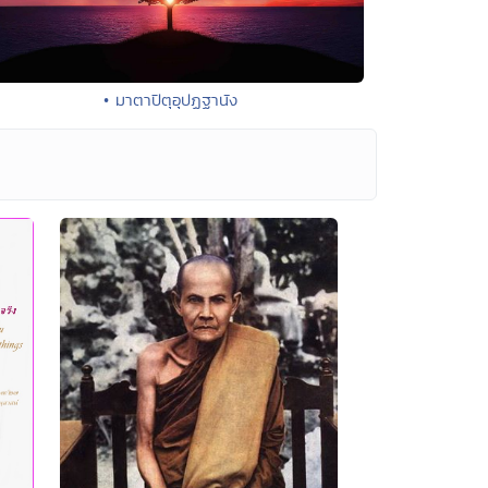
• มาตาปิตุอุปฏฐานัง