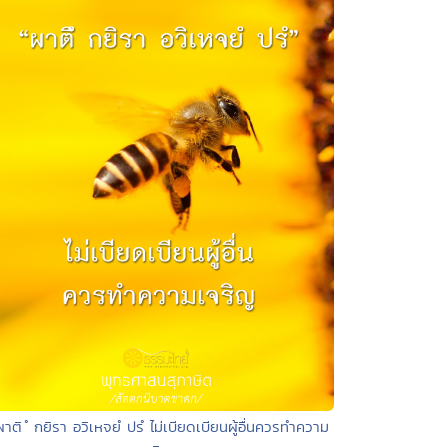
ผาติ ํ กยิรา อวิเหจยํ ปรํ ไม่เบียดเบียนผู้อื่นควรทำความ