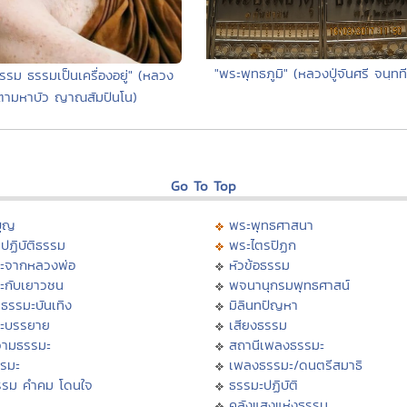
"พระพุทธภูมิ" (หลวงปู่จันศรี จนฺทท
รรม ธรรมเป็นเครื่องอยู่" (หลวง
ตามหาบัว ญาณสัมปันโน)
Go To Top
บุญ
พระพุทธศาสนา
ปฏิบัติธรรม
พระไตรปิฏก
ะจากหลวงพ่อ
หัวข้อธรรม
ะกับเยาวชน
พจนานุกรมพุทธศาสน์
ธรรมะบันเทิง
มิลินทปัญหา
ะบรรยาย
เสียงธรรม
ามธรรมะ
สถานีเพลงธรรมะ
รรมะ
เพลงธรรมะ/ดนตรีสมาธิ
รรม คำคม โดนใจ
ธรรมะปฏิบัติ
ม
คลังแสงแห่งธรรม