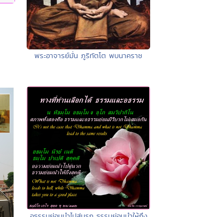
พระอาจารย์มั่น ภูริทัตโต พบนาคราช
อธรรมย่อมนำไปสู่นรก ธรรมย่อมนำให้ถึง