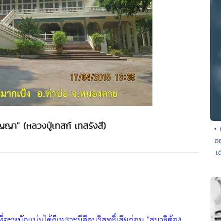
ปัญญา" (หลวงปู่เทสก์ เทสรังสี)
• 
อย
เ
่จะหนักแน่นได้ก็เพราะมีศีลบริสุทธิ์เสียก่อน
"สมาธิต้อง