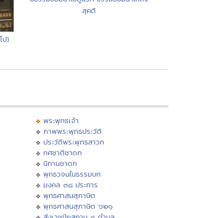
สุคติ
ีโป)
พระพุทธเจ้า
ภาพพระพุทธประวัติ
ประวัติพระพุทธสาวก
ทศชาติชาดก
นิทานชาดก
พุทธวจนในธรรมบท
มงคล ๓๘ ประการ
พุทธศาสนสุภาษิต
พุทธศาสนสุภาษิต ๖๒๑
สังเวชนียสถาน ๔ ตำบล