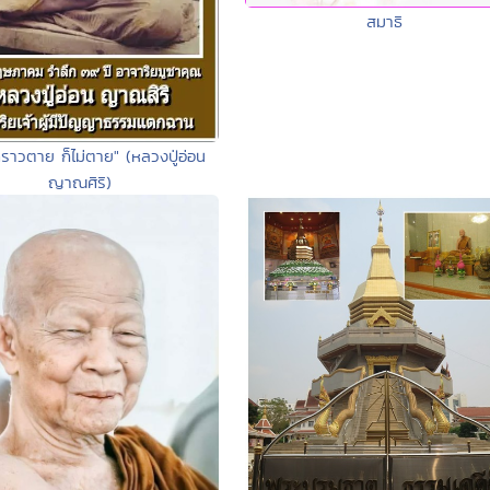
สมาธิ
งคราวตาย ก็ไม่ตาย" (หลวงปู่อ่อน
ญาณศิริ)