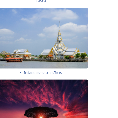
เจริญ
• วัดโสธรวราราม วรวิหาร