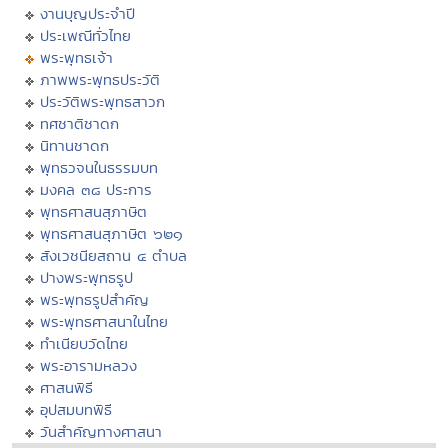
งานบุญประจำปี
ประเพณีทั่วไทย
พระพุทธเจ้า
ภาพพระพุทธประวัติ
ประวัติพระพุทธสาวก
ทศชาติชาดก
นิทานชาดก
พุทธวจนในธรรมบท
มงคล ๓๘ ประการ
พุทธศาสนสุภาษิต
พุทธศาสนสุภาษิต ๖๒๑
สังเวชนียสถาน ๔ ตำบล
ปางพระพุทธรูป
พระพุทธรูปสำคัญ
พระพุทธศาสนาในไทย
ทำเนียบวัดไทย
พระอารามหลวง
ศาสนพิธี
อุปสมบทพิธี
วันสำคัญทางศาสนา