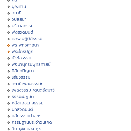
บุญทาน
สมาธิ
วิปัสสนา
ปริวาสกรรม
ฟังสวดมนต์
คอร์สปฏิบัติธรรม
พระพุทธศาสนา
พระไตรปิฏก
หัวข้อธรรม
พจนานุกรมพุทธศาสน์
มิลินทปัญหา
เสียงธรรม
สถานีเพลงธรรมะ
เพลงธรรมะ/ดนตรีสมาธิ
ธรรมะปฏิบัติ
คลังแสงแห่งธรรม
บทสวดมนต์
หลักธรรมนำสุขฯ
กรรมฐานประจำวันเกิด
ฮีต ๑๒ คอง ๑๔