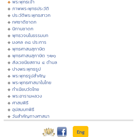
พระพุทธเจ้า
ภาพพระพุทธประวัติ
ประวัติพระพุทธสาวก
ทศชาติชาดก
นิทานชาดก
พุทธวจนในธรรมบท
มงคล ๓๘ ประการ
พุทธศาสนสุภาษิต
พุทธศาสนสุภาษิต ๖๒๑
สังเวชนียสถาน ๔ ตำบล
ปางพระพุทธรูป
พระพุทธรูปสำคัญ
พระพุทธศาสนาในไทย
ทำเนียบวัดไทย
พระอารามหลวง
ศาสนพิธี
อุปสมบทพิธี
วันสำคัญทางศาสนา
Eng