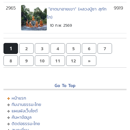
2965
9919
"อาตมาอายเขา" (หลวงปู่ชา สุภัท
โท)
10 ก.พ. 2569
1
2
3
4
5
6
7
8
9
10
11
12
»
Go To Top
หน้าแรก
ทีมงานธรรมะไทย
แผนผังเว็บไซต์
ค้นหาข้อมูล
ติดต่อธรรมะไทย
สมุดเยี่ยม