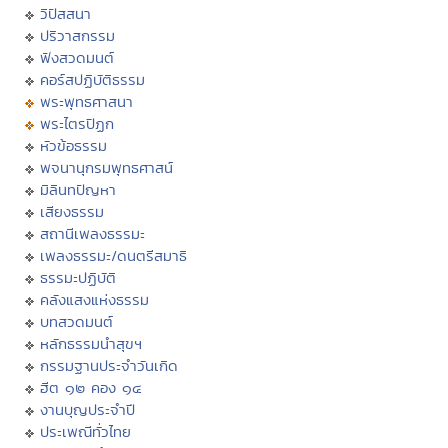
วิปัสสนา
ปริวาสกรรม
ฟังสวดมนต์
คอร์สปฏิบัติธรรม
พระพุทธศาสนา
พระไตรปิฏก
หัวข้อธรรม
พจนานุกรมพุทธศาสน์
มิลินทปัญหา
เสียงธรรม
สถานีเพลงธรรมะ
เพลงธรรมะ/ดนตรีสมาธิ
ธรรมะปฏิบัติ
คลังแสงแห่งธรรม
บทสวดมนต์
หลักธรรมนำสุขฯ
กรรมฐานประจำวันเกิด
ฮีต ๑๒ คอง ๑๔
งานบุญประจำปี
ประเพณีทั่วไทย