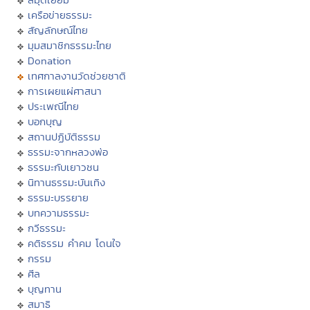
เครือข่ายธรรมะ
สัญลักษณ์ไทย
มุมสมาชิกธรรมะไทย
Donation
เทศกาลงานวัดช่วยชาติ
การเผยแผ่ศาสนา
ประเพณีไทย
บอกบุญ
สถานปฏิบัติธรรม
ธรรมะจากหลวงพ่อ
ธรรมะกับเยาวชน
นิทานธรรมะบันเทิง
ธรรมะบรรยาย
บทความธรรมะ
กวีธรรมะ
คติธรรม คำคม โดนใจ
กรรม
ศีล
บุญทาน
สมาธิ