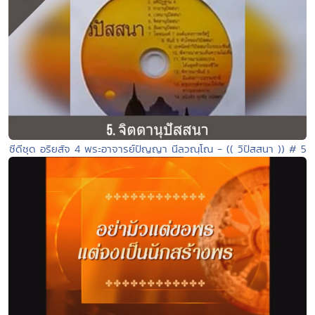
ซีดีชุด อริยสัจ 4 พระอาจารย์ปัญญา นีลวณฺโณ - (( วิปัสสนา )) # 5