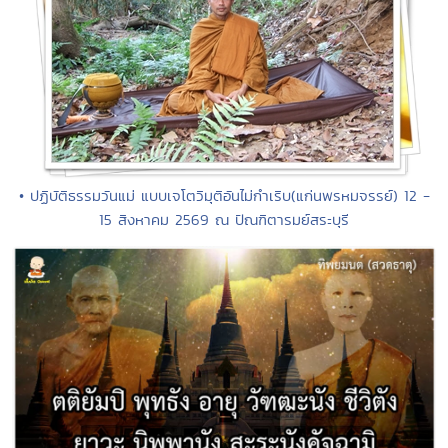
• ปฏิบัติธรรมวันแม่ แบบเจโตวิมุติอันไม่กำเริบ(แก่นพรหมจรรย์) 12 -
15 สิงหาคม 2569 ณ ปัณฑิตารมย์สระบุรี