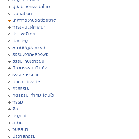
มุมสมาชิกธรรมะไทย
Donation
เทศกาลงานวัดช่วยชาติ
การเผยแผ่ศาสนา
ประเพณีไทย
บอกบุญ
สถานปฏิบัติธรรม
ธรรมะจากหลวงพ่อ
ธรรมะกับเยาวชน
นิทานธรรมะบันเทิง
ธรรมะบรรยาย
บทความธรรมะ
กวีธรรมะ
คติธรรม คำคม โดนใจ
กรรม
ศีล
บุญทาน
สมาธิ
วิปัสสนา
ปริวาสกรรม