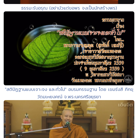
ธรรมะรับอรุณ (อย่ามัวแต่ขอพร จงเป็นนักสร้างพร)
"สติปัฏฐานแบบเจาะจง และทั่วไป" อบรมกรรมฐาน โดย เขมรังสี ภิกขุ
วัดมเหยงคณ์ จ.พระนครศรีอยุธยา