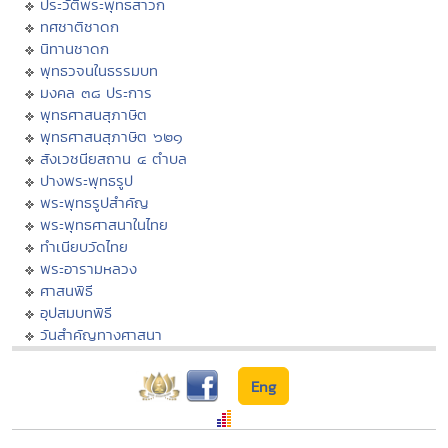
ประวัติพระพุทธสาวก
ทศชาติชาดก
นิทานชาดก
พุทธวจนในธรรมบท
มงคล ๓๘ ประการ
พุทธศาสนสุภาษิต
พุทธศาสนสุภาษิต ๖๒๑
สังเวชนียสถาน ๔ ตำบล
ปางพระพุทธรูป
พระพุทธรูปสำคัญ
พระพุทธศาสนาในไทย
ทำเนียบวัดไทย
พระอารามหลวง
ศาสนพิธี
อุปสมบทพิธี
วันสำคัญทางศาสนา
Eng