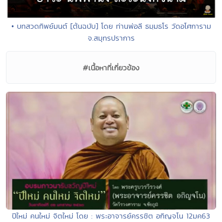
• บทสวดทิพย์มนต์ [ต้นฉบับ] โดย ท่านพ่อลี ธมฺมธโร วัดอโศการาม
จ.สมุทรปราการ
#เนื้อหาที่เกี่ยวข้อง
ปีใหม่ คนใหม่ จิตใหม่ โดย : พระอาจารย์ครรชิต อกิญจโน 12มค63