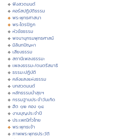
ฟังสวดมนต์
คอร์สปฏิบัติธรรม
พระพุทธศาสนา
พระไตรปิฏก
หัวข้อธรรม
พจนานุกรมพุทธศาสน์
มิลินทปัญหา
เสียงธรรม
สถานีเพลงธรรมะ
เพลงธรรมะ/ดนตรีสมาธิ
ธรรมะปฏิบัติ
คลังแสงแห่งธรรม
บทสวดมนต์
หลักธรรมนำสุขฯ
กรรมฐานประจำวันเกิด
ฮีต ๑๒ คอง ๑๔
งานบุญประจำปี
ประเพณีทั่วไทย
พระพุทธเจ้า
ภาพพระพุทธประวัติ