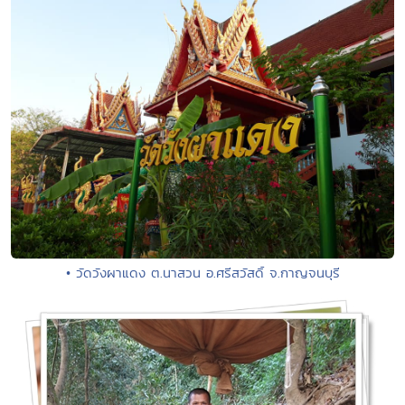
• วัดวังผาแดง ต.นาสวน อ.ศรีสวัสดิ์ จ.กาญจนบุรี