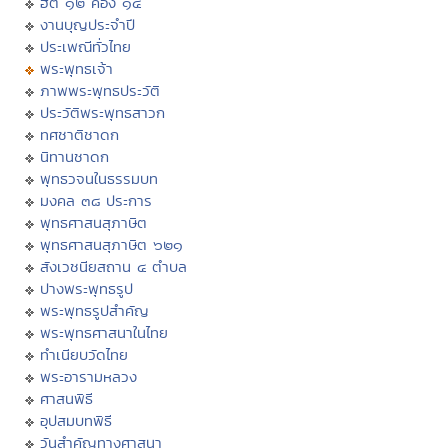
ฮีต ๑๒ คอง ๑๔
งานบุญประจำปี
ประเพณีทั่วไทย
พระพุทธเจ้า
ภาพพระพุทธประวัติ
ประวัติพระพุทธสาวก
ทศชาติชาดก
นิทานชาดก
พุทธวจนในธรรมบท
มงคล ๓๘ ประการ
พุทธศาสนสุภาษิต
พุทธศาสนสุภาษิต ๖๒๑
สังเวชนียสถาน ๔ ตำบล
ปางพระพุทธรูป
พระพุทธรูปสำคัญ
พระพุทธศาสนาในไทย
ทำเนียบวัดไทย
พระอารามหลวง
ศาสนพิธี
อุปสมบทพิธี
วันสำคัญทางศาสนา