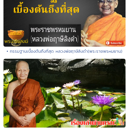
• กรรมฐานเบื้องต้นถึงที่สุด หลวงพ่อฤาษีลิงดำ(พระราชพรหมยาน)