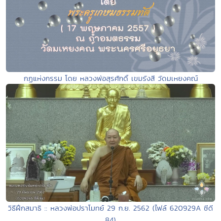
กฏแห่งกรรม โดย หลวงพ่อสุรศักดิ์ เขมรังสี วัดมเหยงคณ์
วิธีฝึกสมาธิ :: หลวงพ่อปราโมทย์ 29 ก.ย. 2562 (ไฟล์ 620929A ซีดี
84)