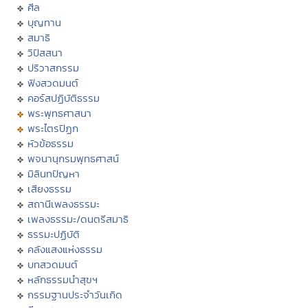
ศีล
บุญทาน
สมาธิ
วิปัสสนา
ปริวาสกรรม
ฟังสวดมนต์
คอร์สปฏิบัติธรรม
พระพุทธศาสนา
พระไตรปิฏก
หัวข้อธรรม
พจนานุกรมพุทธศาสน์
มิลินทปัญหา
เสียงธรรม
สถานีเพลงธรรมะ
เพลงธรรมะ/ดนตรีสมาธิ
ธรรมะปฏิบัติ
คลังแสงแห่งธรรม
บทสวดมนต์
หลักธรรมนำสุขฯ
กรรมฐานประจำวันเกิด