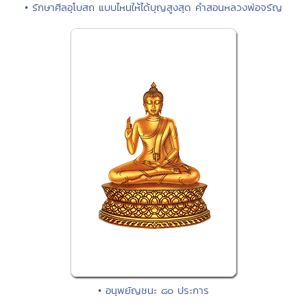
• รักษาศีลอุโบสถ แบบไหนให้ได้บุญสูงสุด คำสอนหลวงพ่อจรัญ
• อนุพยัญชนะ ๘๐ ประการ