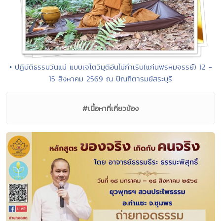
• ปฏิบัติธรรมวันแม่ แบบเจโตวิมุติอันไม่กำเริบ(แก่นพรหมจรรย์) 12 -
15 สิงหาคม 2569 ณ ปัณฑิตารมย์สระบุรี
#เนื้อหาที่เกี่ยวข้อง