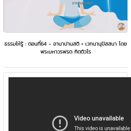
ธรรมให้รู้ : ตอนที่64 - อานาปานสติ • เวทนานุปัสสนา โดย
พระมหาวรพรต กิตติวโร