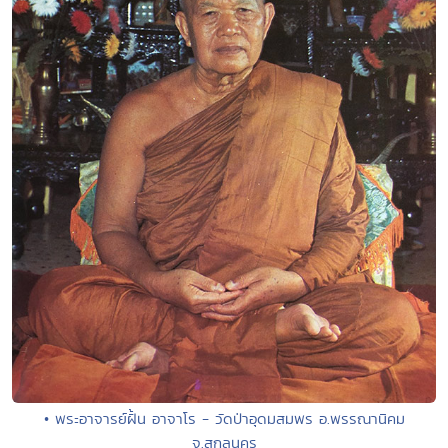
• พระอาจารย์ฝั้น อาจาโร - วัดป่าอุดมสมพร อ.พรรณานิคม
จ.สกลนคร