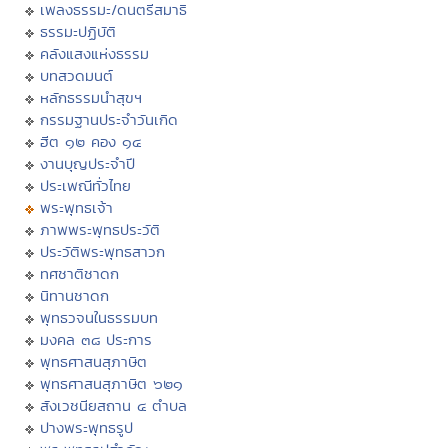
เพลงธรรมะ/ดนตรีสมาธิ
ธรรมะปฏิบัติ
คลังแสงแห่งธรรม
บทสวดมนต์
หลักธรรมนำสุขฯ
กรรมฐานประจำวันเกิด
ฮีต ๑๒ คอง ๑๔
งานบุญประจำปี
ประเพณีทั่วไทย
พระพุทธเจ้า
ภาพพระพุทธประวัติ
ประวัติพระพุทธสาวก
ทศชาติชาดก
นิทานชาดก
พุทธวจนในธรรมบท
มงคล ๓๘ ประการ
พุทธศาสนสุภาษิต
พุทธศาสนสุภาษิต ๖๒๑
สังเวชนียสถาน ๔ ตำบล
ปางพระพุทธรูป