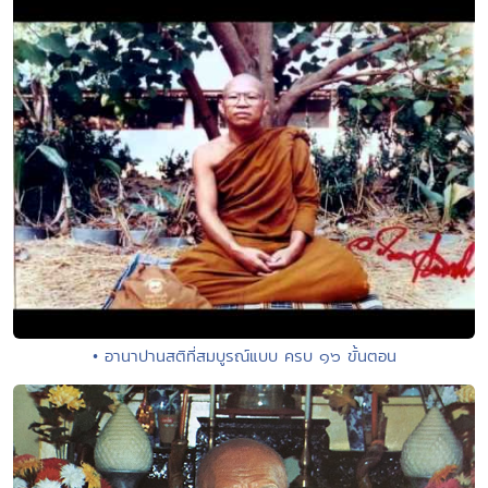
• อานาปานสติที่สมบูรณ์แบบ ครบ ๑๖ ขั้นตอน