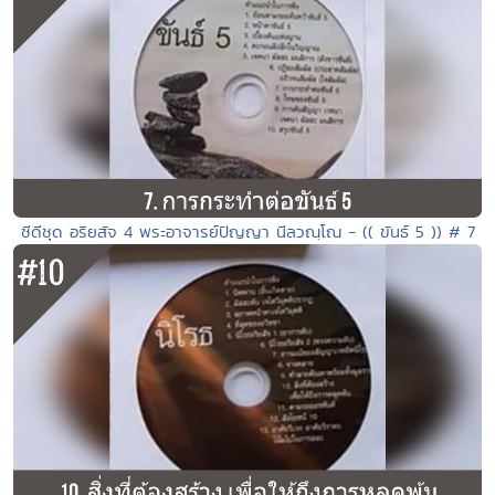
ซีดีชุด อริยสัจ 4 พระอาจารย์ปัญญา นีลวณฺโณ - (( ขันธ์ 5 )) # 7