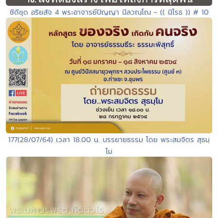
ซีดีชุด อริยสัจ 4 พระอาจารย์ปัญญา นีลวณฺโณ - (( นิโรธ )) # 10
177(28/07/64) เวลา 18.00 น. บรรยายธรรม โดย พระสมจิตร สุธมฺ
โม