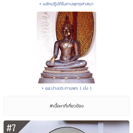
• หลักปฏิบัติในทางพุทธศาสนา
• ๕๕.ปางประทานพร ( นั่ง )
#เนื้อหาที่เกี่ยวข้อง