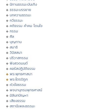
นิทานธรรมะบันเทิง
ธรรมะบรรยาย
บทความธรรมะ
กวีธรรมะ
คติธรรม คำคม โดนใจ
กรรม
ศีล
บุญทาน
สมาธิ
วิปัสสนา
ปริวาสกรรม
ฟังสวดมนต์
คอร์สปฏิบัติธรรม
พระพุทธศาสนา
พระไตรปิฏก
หัวข้อธรรม
พจนานุกรมพุทธศาสน์
มิลินทปัญหา
เสียงธรรม
สถานีเพลงธรรมะ