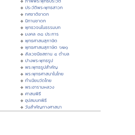
ภาพพระพุทธประวัติ
ประวัติพระพุทธสาวก
ทศชาติชาดก
นิทานชาดก
พุทธวจนในธรรมบท
มงคล ๓๘ ประการ
พุทธศาสนสุภาษิต
พุทธศาสนสุภาษิต ๖๒๑
สังเวชนียสถาน ๔ ตำบล
ปางพระพุทธรูป
พระพุทธรูปสำคัญ
พระพุทธศาสนาในไทย
ทำเนียบวัดไทย
พระอารามหลวง
ศาสนพิธี
อุปสมบทพิธี
วันสำคัญทางศาสนา