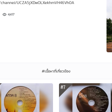
.com/channel/UCZA5jXDwOLXekhmVH46Vh0A
4,417
#เนื้อหาที่เกี่ยวข้อง