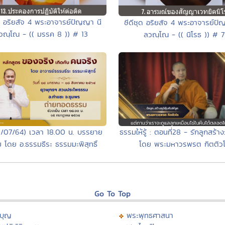
ุด อริยสัจ 4 พระอาจารย์ปัญญา นี
ซีดีชุด อริยสัจ 4 พระอาจารย์ปั
วณฺโณ - (( มรรค 8 )) # 13
ลวณฺโณ - (( นิโรธ )) # 7
5/07/64) เวลา 18.00 น. บรรยาย
ธรรมให้รู้ : ตอนที่28 - รักลูกสร้างภ
 โดย อ.ธรรมธีระ ธรรมมะพิสุทธิ์
โดย พระมหาวรพรต กิตติว
Go To Top
บุญ
พระพุทธศาสนา