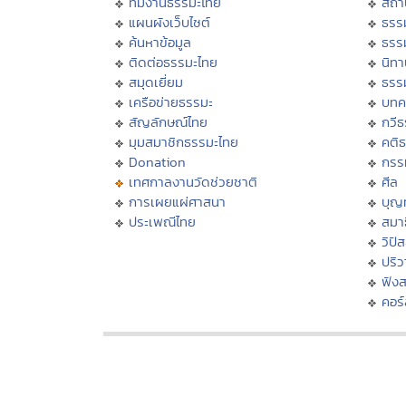
ทีมงานธรรมะไทย
สถา
แผนผังเว็บไซต์
ธรร
ค้นหาข้อมูล
ธรร
ติดต่อธรรมะไทย
นิทา
สมุดเยี่ยม
ธรร
เครือข่ายธรรมะ
บทค
สัญลักษณ์ไทย
กวี
มุมสมาชิกธรรมะไทย
คติ
Donation
กรร
เทศกาลงานวัดช่วยชาติ
ศีล
การเผยแผ่ศาสนา
บุญ
ประเพณีไทย
สมาธ
วิปั
ปริ
ฟัง
คอร์