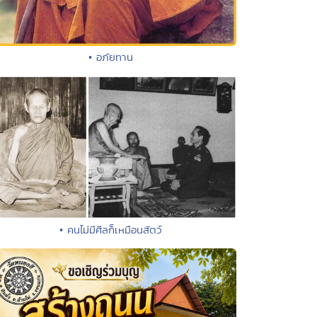
• อภัยทาน
• คนไม่มีศีลก็เหมือนสัตว์