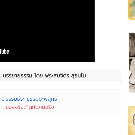
. บรรยายธรรม โดย พระสมจิตร สุธมฺโม
อ.ธรรมธีระ ธรรมมะพิสุทธิ์
 : ของจริงเกิดกับคนจริง