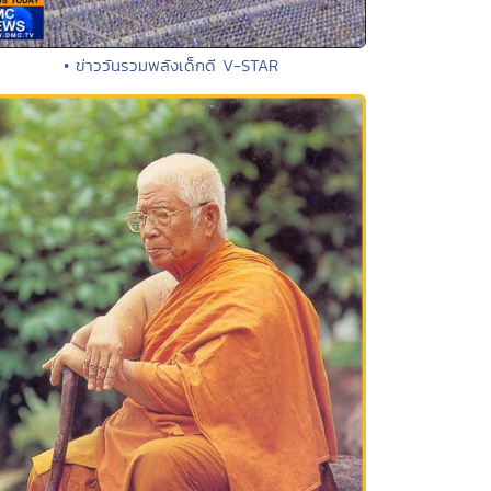
• ข่าววันรวมพลังเด็กดี V-STAR