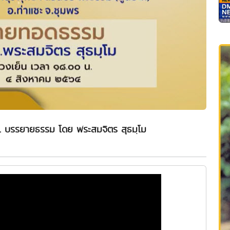
. บรรยายธรรม โดย พระสมจิตร สุธมฺโม