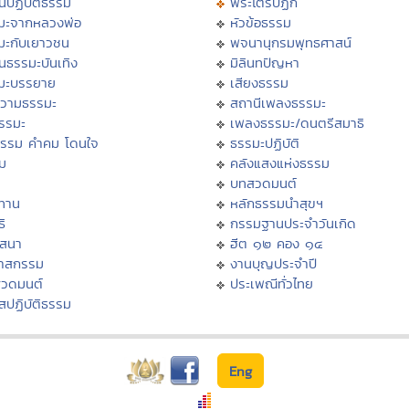
นปฏิบัติธรรม
พระไตรปิฏก
มะจากหลวงพ่อ
หัวข้อธรรม
มะกับเยาวชน
พจนานุกรมพุทธศาสน์
นธรรมะบันเทิง
มิลินทปัญหา
มะบรรยาย
เสียงธรรม
วามธรรมะ
สถานีเพลงธรรมะ
ธรรมะ
เพลงธรรมะ/ดนตรีสมาธิ
ธรรม คำคม โดนใจ
ธรรมะปฏิบัติ
ม
คลังแสงแห่งธรรม
บทสวดมนต์
ทาน
หลักธรรมนำสุขฯ
ิ
กรรมฐานประจำวันเกิด
สสนา
ฮีต ๑๒ คอง ๑๔
วาสกรรม
งานบุญประจำปี
สวดมนต์
ประเพณีทั่วไทย
สปฏิบัติธรรม
Eng