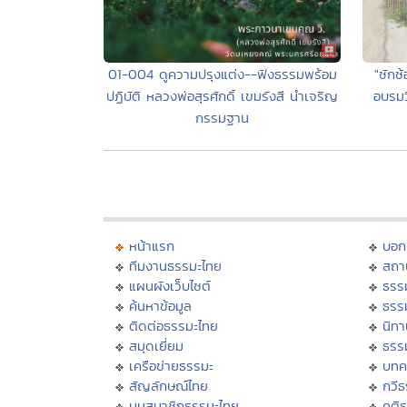
01-004 ดูความปรุงแต่ง--ฟังธรรมพร้อม
"ซักซ
ปฏิบัติ หลวงพ่อสุรศักดิ์ เขมรังสี นำเจริญ
อบรมว
กรรมฐาน
หน้าแรก
บอก
ทีมงานธรรมะไทย
สถา
แผนผังเว็บไซต์
ธรร
ค้นหาข้อมูล
ธรร
ติดต่อธรรมะไทย
นิทา
สมุดเยี่ยม
ธรร
เครือข่ายธรรมะ
บทค
สัญลักษณ์ไทย
กวี
มุมสมาชิกธรรมะไทย
คติ