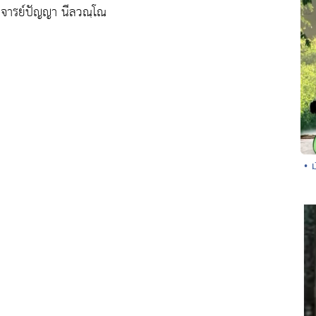
าจารย์ปัญญา นีลวณฺโณ
• 