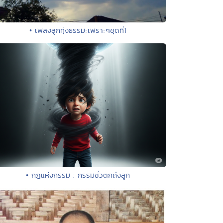
• เพลงลูกทุ่งธรรมะเพราะๆชุดที่1
• กฎแห่งกรรม : กรรมชั่วตกถึงลูก