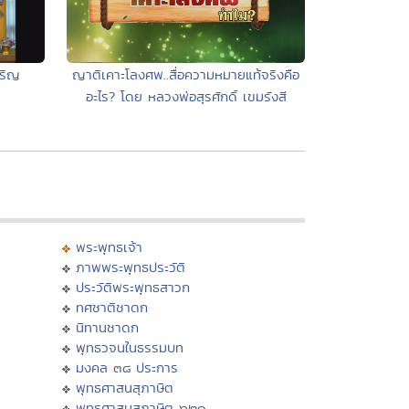
จริญ
ญาติเคาะโลงศพ..สื่อความหมายแท้จริงคือ
อะไร? โดย หลวงพ่อสุรศักดิ์ เขมรังสี
พระพุทธเจ้า
ภาพพระพุทธประวัติ
ประวัติพระพุทธสาวก
ทศชาติชาดก
นิทานชาดก
พุทธวจนในธรรมบท
มงคล ๓๘ ประการ
พุทธศาสนสุภาษิต
พุทธศาสนสุภาษิต ๖๒๑