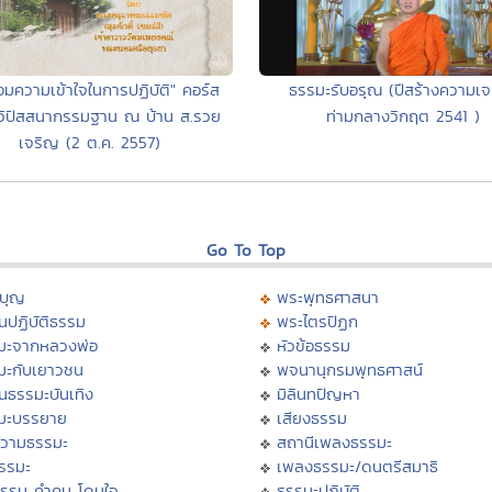
้อมความเข้าใจในการปฏิบัติ" คอร์ส
ธรรมะรับอรุณ (ปีสร้างความเ
ิปัสสนากรรมฐาน ณ บ้าน ส.รวย
ท่ามกลางวิกฤต 2541 )
เจริญ (2 ต.ค. 2557)
Go To Top
บุญ
พระพุทธศาสนา
นปฏิบัติธรรม
พระไตรปิฏก
มะจากหลวงพ่อ
หัวข้อธรรม
มะกับเยาวชน
พจนานุกรมพุทธศาสน์
นธรรมะบันเทิง
มิลินทปัญหา
มะบรรยาย
เสียงธรรม
วามธรรมะ
สถานีเพลงธรรมะ
ธรรมะ
เพลงธรรมะ/ดนตรีสมาธิ
ธรรม คำคม โดนใจ
ธรรมะปฏิบัติ