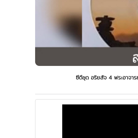
ซีดีชุด อริยสัจ 4 พระอาจา