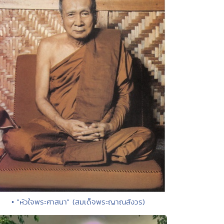
• "หัวใจพระศาสนา" (สมเด็จพระญาณสังวร)