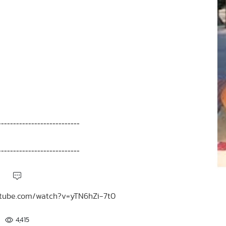
---------------------------
---------------------------
outube.com/watch?v=yTN6hZi-7t0
4,415