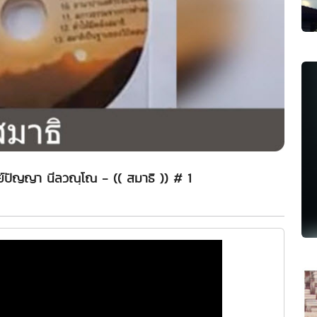
รย์ปัญญา นีลวณฺโณ - (( สมาธิ )) # 1