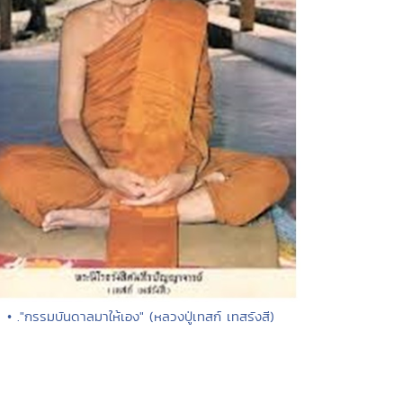
• ."กรรมบันดาลมาให้เอง" (หลวงปู่เทสก์ เทสรังสี)