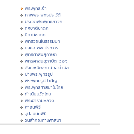
พระพุทธเจ้า
ภาพพระพุทธประวัติ
ประวัติพระพุทธสาวก
ทศชาติชาดก
นิทานชาดก
พุทธวจนในธรรมบท
มงคล ๓๘ ประการ
พุทธศาสนสุภาษิต
พุทธศาสนสุภาษิต ๖๒๑
สังเวชนียสถาน ๔ ตำบล
ปางพระพุทธรูป
พระพุทธรูปสำคัญ
พระพุทธศาสนาในไทย
ทำเนียบวัดไทย
พระอารามหลวง
ศาสนพิธี
อุปสมบทพิธี
วันสำคัญทางศาสนา