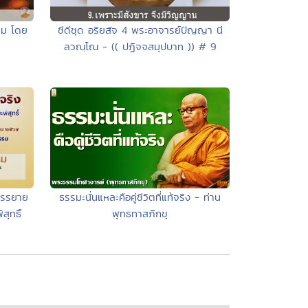
้ลม โดย
ซีดีชุด อริยสัจ 4 พระอาจารย์ปัญญา นี
ลวณฺโณ - (( ปฏิจจสมุปบาท )) # 9
บรรยาย
ธรรมะนั่นแหละคือคู่ชีวิตที่แท้จริง - ท่าน
ุทธิ์
พุทธทาสภิกขุ