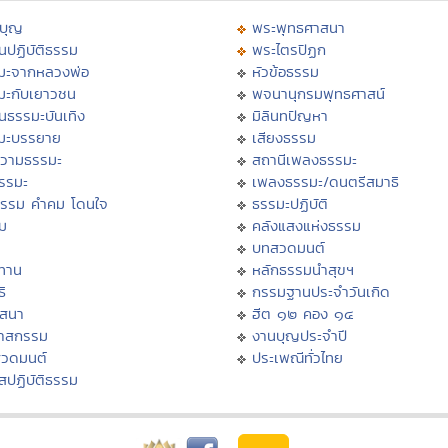
บุญ
พระพุทธศาสนา
นปฏิบัติธรรม
พระไตรปิฏก
มะจากหลวงพ่อ
หัวข้อธรรม
มะกับเยาวชน
พจนานุกรมพุทธศาสน์
นธรรมะบันเทิง
มิลินทปัญหา
มะบรรยาย
เสียงธรรม
วามธรรมะ
สถานีเพลงธรรมะ
ธรรมะ
เพลงธรรมะ/ดนตรีสมาธิ
ธรรม คำคม โดนใจ
ธรรมะปฏิบัติ
ม
คลังแสงแห่งธรรม
บทสวดมนต์
ทาน
หลักธรรมนำสุขฯ
ิ
กรรมฐานประจำวันเกิด
สสนา
ฮีต ๑๒ คอง ๑๔
วาสกรรม
งานบุญประจำปี
สวดมนต์
ประเพณีทั่วไทย
สปฏิบัติธรรม