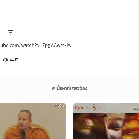
outube.com/watch?v=ZpgAAwst-Iw
4,417
#เนื้อหาที่เกี่ยวข้อง