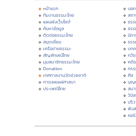
หน้าแรก
บอก
ทีมงานธรรมะไทย
สถา
แผนผังเว็บไซต์
ธรร
ค้นหาข้อมูล
ธรร
ติดต่อธรรมะไทย
นิทา
สมุดเยี่ยม
ธรร
เครือข่ายธรรมะ
บทค
สัญลักษณ์ไทย
กวี
มุมสมาชิกธรรมะไทย
คติ
Donation
กรร
เทศกาลงานวัดช่วยชาติ
ศีล
การเผยแผ่ศาสนา
บุญ
ประเพณีไทย
สมาธ
วิปั
ปริ
ฟัง
คอร์