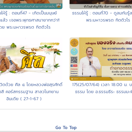
ห้รู้ : ตอนที่47 - เกิดเป็นมนุษย์
ธรรมให้รู้ : ตอนที่70 - ดูลมกับรู
กแล้ว เจอพระพุทธศาสนายากกว่า!!
พระมหาวรพรต กิตติวโร
ดย พระมหาวรพรต กิตติวโร
175(25/07/64) เวลา 18.00 น. 
ีวิตด้วย ศีล ๕ โดยหลวงพ่อสุรศักดิ์
ธรรม โดย อ.ธรรมธีระ ธรรมมะพิส
ังสี คอร์สกรรมฐาน สาลวโนทยาน
อินเดีย ( 27-1-67 )
Go To Top