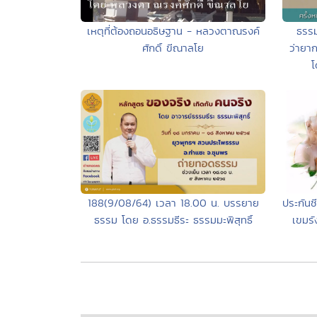
ธรรมใ
เหตุที่ต้องถอนอธิษฐาน - หลวงตาณรงค์
ว่ายา
ศักดิ์ ขีณาลโย
โ
188(9/08/64) เวลา 18.00 น. บรรยาย
ประกันช
ธรรม โดย อ.ธรรมธีระ ธรรมมะพิสุทธิ์
เขมร