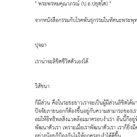
" พระพรหมคุณาภรณ์ (ป.อ.ปยุตฺโต) "
จากหนังสือกรรมกับโรคพันธุกรรมในทัศนะพระพ
ปุจฉา
เราน่าจะลิขิตชีวิตตัวเองได้
วิสัชนา
ก็มีส่วน คือในระยะยาวเราจะเป็นผู้มีส่วนลิขิตได้ม
ปัจจัยภายนอกก็ต้องขึ้นอยู่กับความสามารถของเรา
อมให้อิทธิพลสิ่งแวดล้อมมาครอบงำเรา อันนี้ก็อยู่
พัฒนาตัวเรา เพราะเมื่อเราพัฒนาตัวเรา เราก็ยิ่ง
อย่างน้อยก็ป้องกันไม่ให้ถูกครอบงำได้ดีขึ้น