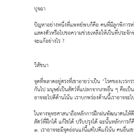
ปุจฉา
ปัญหาอย่างหนึ่งที่แพทย์พบก็คือ คนที่มีลูกพิการห
แสดงตัวหรือไปขอความช่วยเหลือให้เป็นที่ประจักษ์ข
จะแก้อย่างไร ?
วิสัชนา
จุดที่พลาดอยู่ตรงที่เขาอายว่าเป็น “โรคของเวรกร
กันไป มนุษย์เป็นสัตว์ที่แปลกจากภพอื่น ๆ คือเป
อาจจะไปดีด้านโน้น เราบกพร่องด้านนี้เราอาจจะไปด
ในทางพุทธศาสนาถือหลักการฝึกฝนพัฒนาตนให้ดียิ่งขึ
สัตว์ที่ฝึกได้ แก้ไขได้ ปรับปรุงได้ ฉะนั้นหลักการก็ค
๑. เราอาจจะมีจุดอ่อนแง่นี้แต่ไปดีแง่โน้น คนอื่นเขา