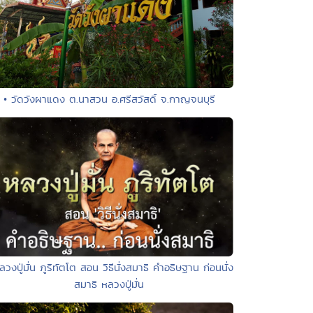
• วัดวังผาแดง ต.นาสวน อ.ศรีสวัสดิ์ จ.กาญจนบุรี
ลวงปู่มั่น ภูริทัตโต สอน วิธีนั่งสมาธิ คําอธิษฐาน ก่อนนั่ง
สมาธิ หลวงปู่มั่น