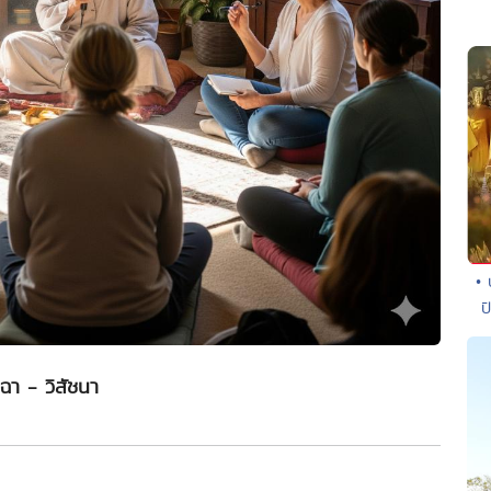
• 
ป
จฉา - วิสัชนา