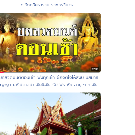
• วัดกวิศราราม ราชวรวิหาร
บทสวดมนต์ตอนเช้า ฟังทุกเช้า ฝึกจิตใจให้สงบ มีสมาธิ
ัญญา เสริมวาสนา 🙏🙏🙏, รับ พร ชัย สาธุ ๆ ๆ 🙏