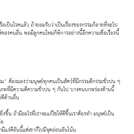
รือเป็นโรคแล้ว ถ้ายอมรับว่าเป็นเรื่องของกรรมก็อายที่จะไป
องคนอื่น พอมีลูกคนใหม่ก็พิการอย่างนี้อีกความเชื่อเรื่องนี้
รม” ต้องมองว่ามนุษย์ทุกคนเป็นสัตว์ที่มีกรรมดีกรรมชั่วปน ๆ
็นภพที่มีความดีความชั่วปน ๆ กันไป บางคนบกพร่องด้านนี้
ีด้านอื่น
้น ถ้ามีอะไรที่เราจะแก้ไขให้ดีขึ้นเราต้องทำ มนุษย์เป็น
ือ
มีแง่ดีอันนี้แต่เขาก็ไปมีจุดอ่อนอันโน้น