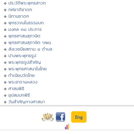
ประวัติพระพุทธสาวก
ทศชาติชาดก
นิทานชาดก
พุทธวจนในธรรมบท
มงคล ๓๘ ประการ
พุทธศาสนสุภาษิต
พุทธศาสนสุภาษิต ๖๒๑
สังเวชนียสถาน ๔ ตำบล
ปางพระพุทธรูป
พระพุทธรูปสำคัญ
พระพุทธศาสนาในไทย
ทำเนียบวัดไทย
พระอารามหลวง
ศาสนพิธี
อุปสมบทพิธี
วันสำคัญทางศาสนา
Eng