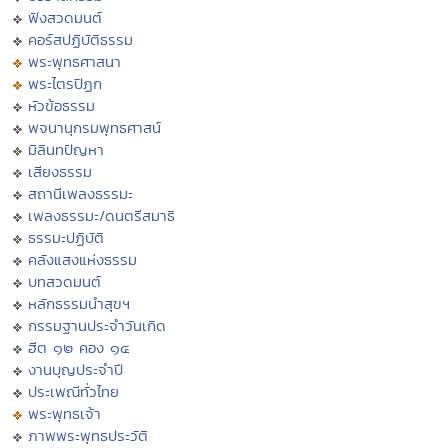
ฟังสวดมนต์
คอร์สปฏิบัติธรรม
พระพุทธศาสนา
พระไตรปิฏก
หัวข้อธรรม
พจนานุกรมพุทธศาสน์
มิลินทปัญหา
เสียงธรรม
สถานีเพลงธรรมะ
เพลงธรรมะ/ดนตรีสมาธิ
ธรรมะปฏิบัติ
คลังแสงแห่งธรรม
บทสวดมนต์
หลักธรรมนำสุขฯ
กรรมฐานประจำวันเกิด
ฮีต ๑๒ คอง ๑๔
งานบุญประจำปี
ประเพณีทั่วไทย
พระพุทธเจ้า
ภาพพระพุทธประวัติ