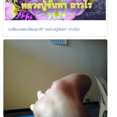
"เปลี่ยนภพเปลี่ยนชาติ" (หลวงปู่จันทา ถาวโร)