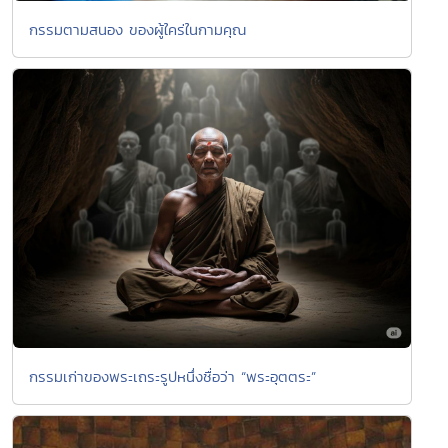
กรรมตามสนอง ของผู้ใคร่ในกามคุณ
กรรมเก่าของพระเถระรูปหนึ่งชื่อว่า “พระอุตตระ”