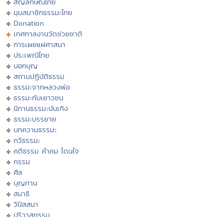
สัญลักษณ์ไทย
มุมสมาชิกธรรมะไทย
Donation
เทศกาลงานวัดช่วยชาติ
การเผยแผ่ศาสนา
ประเพณีไทย
บอกบุญ
สถานปฏิบัติธรรม
ธรรมะจากหลวงพ่อ
ธรรมะกับเยาวชน
นิทานธรรมะบันเทิง
ธรรมะบรรยาย
บทความธรรมะ
กวีธรรมะ
คติธรรม คำคม โดนใจ
กรรม
ศีล
บุญทาน
สมาธิ
วิปัสสนา
ปริวาสกรรม