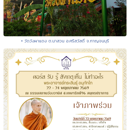
• วัดวังผาแดง ต.นาสวน อ.ศรีสวัสดิ์ จ.กาญจนบุรี