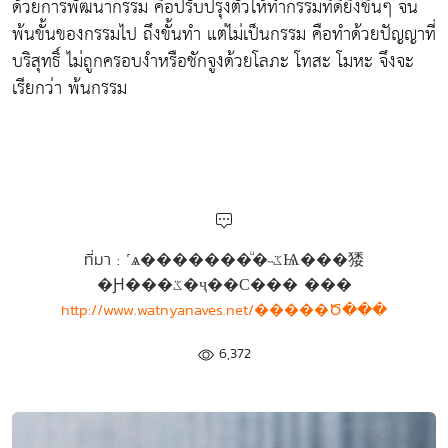
ด้วยการพัฒนากรรม คือปรับปรุงตัวให้ทำกรรมที่ดียิ่งขึ้นๆ จน
พ้นขั้นของกรรมไป ถึงขั้นทำ แต่ไม่เป็นกรรม คือทำด้วยปัญญาที่
บริสุทธิ์ ไม่ถูกครอบงำหรือชักจูงด้วยโลภะ โทสะ โมหะ จึงจะ
เรียกว่า พ้นกรรม
ที่มา : ˹ѧ�������ͧ�˵ػѨ���㹻
�Ԩ���ػ�ҷ��С��� ���
http://www.watnyanaves.net/�����Ծ���
6,372