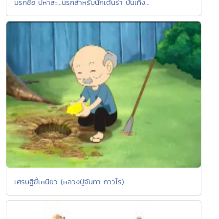
นรกชื่อ ปหาสะ...นรกสำหรับนักเต้นรำ บันเทิง...
เศรษฐีขี้เหนียว (หลวงปู่จันทา ถาวโร)