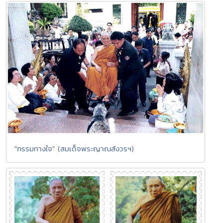
"กรรมทางใจ" (สมเด็จพระญาณสังวรฯ)