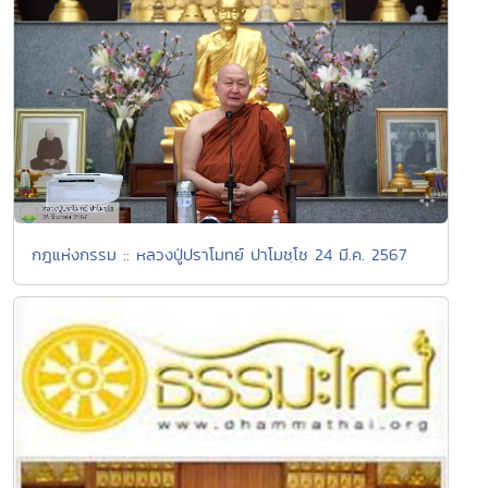
กฎแห่งกรรม :: หลวงปู่ปราโมทย์ ปาโมชฺโช 24 มี.ค. 2567