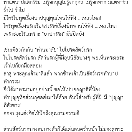
ทำแต่บาปแต่กรรม ไม่รู้จักบุญไม่รู้จักกุศล ไม่รู้จักทำดี มีแต่ทำชั่ว
ร่ำไป ร่ำไป
มีใครไปพูดเรื่องบาปบุญคุณโทษให้ฟัง ...เหลวไหล!
ใครพูดเรื่องนรกเรื่องสวรรค์เรื่องนิพพานให้ฟัง ...เหลวไหล !
เพราะอะไร..เพราะ "บาปกรรม" มันปิดบัง
เช่นเดียวกันกับ "ท่านมาลัย" ไปโปรดสัตว์นรก
ไปโปรดสัตว์นรก สัตว์นรกผู้ที่มีอุปนิสัยบางๆ พอเห็นพระเถระ
เจ้าไปก็ยกมือสลอน
สาธุ พระคุณเจ้ามาดีแล้ว พวกข้าพเจ้าเป็นสัตว์นรกทำบาป
ทำกรรม
จึงได้มาทรมานอยู่อย่างนี้ ขอให้ไปบอกญาติพี่น้อง
ทำบุญอุทิศส่วนกุศลส่งมาให้ด้วย อันนี้สำหรับผู้ที่มี..มี "ปุญญา
ภิสังขาร"
คอยปรุงแต่งจิตให้นึกถึงคุณงามความดี
ส่วนสัตว์นรกบางตนบางตัวก็ได้แต่นอนคว่ำหน้า ไม่มองดูพระ