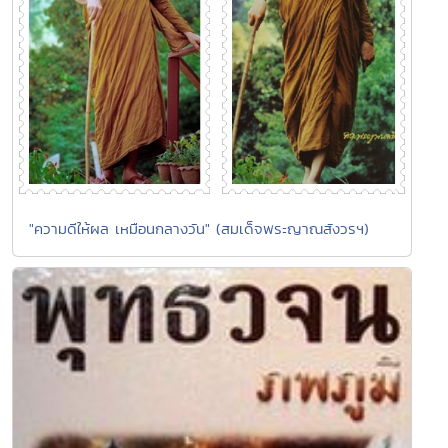
"ความดีให้ผล เหมือนกลางวัน" (สมเด็จพระญาณสังวรฯ)