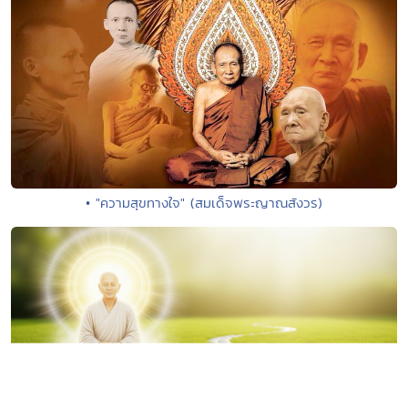
• "ความสุขทางใจ" (สมเด็จพระญาณสังวร)