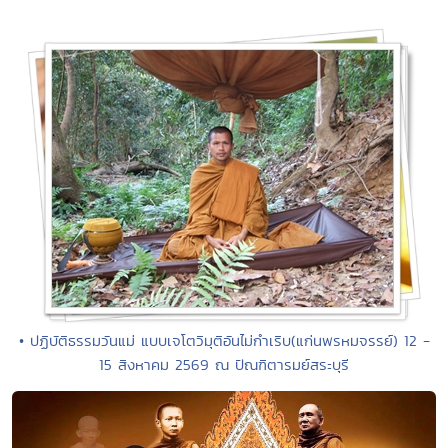
• ปฏิบัติธรรมวันแม่ แบบเจโตวิมุติอันไม่กำเริบ(แก่นพรหมจรรย์) 12 -
15 สิงหาคม 2569 ณ ปัณฑิตารมย์สระบุรี