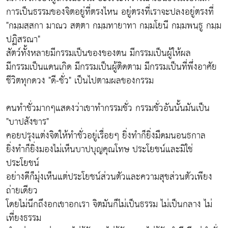
การเป็นธรรมของจิตอยู่ที่ตรงไหน อยู่ตรงที่เราจะปลงอยู่ตรงที่
"กมฺมสฺสกา มาณว สตฺตา กมฺมทายาทา กมฺมโยนี กมฺมพนฺธู กมฺม
ปฏิสรณา"
สัตว์ทั้งหลายมีกรรมเป็นของของตน มีกรรมเป็นผู้ให้ผล
มีกรรมเป็นแดนเกิด มีกรรมเป็นผู้ติดตาม มีกรรมเป็นที่พึ่งอาศัย
ชีวิตทุกดวง "ดี-ชั่ว" เป็นไปตามผลของกรรม
คนทำชั่วมากๆแสดงว่าเขาทำกรรมชั่ว กรรมชั่วอันนั้นมันเป็น
"บาปสังขาร"
คอยปรุงแต่งจิตให้ทำชั่วอยู่เรื่อยๆ ยิ่งทำก็ยิ่งมืดมนอนธกาล
ยิ่งทำก็ยิ่งมองไม่เห็นบาปบุญคุณโทษ ประโยชน์และมิใช่
ประโยชน์
อย่างดีก็มุ่งเห็นแต่ประโยชน์ส่วนตัวและความสุขส่วนตัวเพียง
ถ่ายเดียว
โดยไม่นึกถึงอกเขาอกเรา จิตมันก็ไม่เป็นธรรม ไม่เป็นกลาง ไม่
เที่ยงธรรม