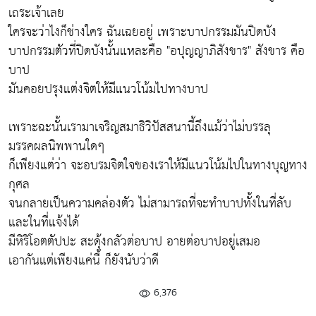
เถระเจ้าเลย
ใครจะว่าไงก็ช่างใคร ฉันเฉยอยู่ เพราะบาปกรรมมันปิดบัง
บาปกรรมตัวที่ปิดบังนั้นแหละคือ "อปุญญาภิสังขาร" สังขาร คือ
บาป
มันคอยปรุงแต่งจิตให้มีแนวโน้มไปทางบาป
เพราะฉะนั้นเรามาเจริญสมาธิวิปัสสนานี้ถึงแม้ว่าไม่บรรลุ
มรรคผลนิพพานใดๆ
ก็เพียงแต่ว่า จะอบรมจิตใจของเราให้มีแนวโน้มไปในทางบุญทาง
กุศล
จนกลายเป็นความคล่องตัว ไม่สามารถที่จะทำบาปทั้งในที่ลับ
และในที่แจ้งได้
มีหิริโอตตัปปะ สะดุ้งกลัวต่อบาป อายต่อบาปอยู่เสมอ
เอากันแต่เพียงแค่นี้ ก็ยังนับว่าดี
6,376