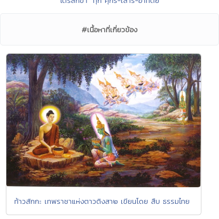
ไตรสิกขา” ทุก ศุกร์-เสาร์-อาทิตย์
#เนื้อหาที่เกี่ยวข้อง
ท้าวสักกะ เทพราชาแห่งตาวติงสา๒ เขียนโดย สืบ ธรรมไทย