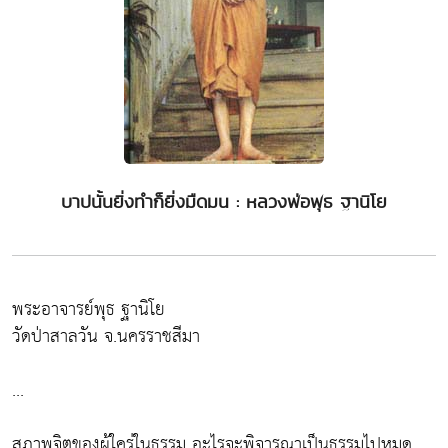
บาปนั้นยิ่งทำก็ยิ่งมืดมน : หลวงพ่อพุธ ฐานิโย
พระอาจารย์พุธ ฐานิโย
วัดป่าสาลวัน จ.นครราชสีมา
...
สภาพจิตของผู้ใคร่ในธรรม อะไรจะพิจารณาเป็นธรรมไปหมด