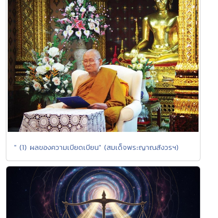
" (1) ผลของความเบียดเบียน" (สมเด็จพระญาณสังวรฯ)