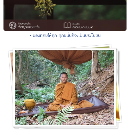
• มองทุกข์ให้ถูก ทุกข์นั้นก็จะเป็นประโยชน์