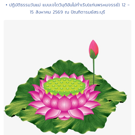
• ปฏิบัติธรรมวันแม่ แบบเจโตวิมุติอันไม่กำเริบ(แก่นพรหมจรรย์) 12 -
15 สิงหาคม 2569 ณ ปัณฑิตารมย์สระบุรี