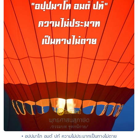
• อปฺปมาโท อมตํ ปทํ ความไม่ประมาทเป็นทางไม่ตาย