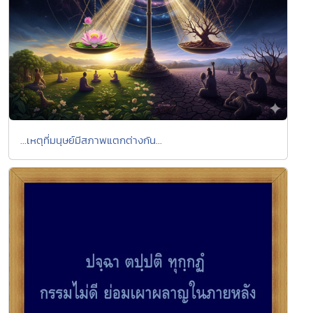
...เหตุที่มนุษย์มีสภาพแตกต่างกัน...