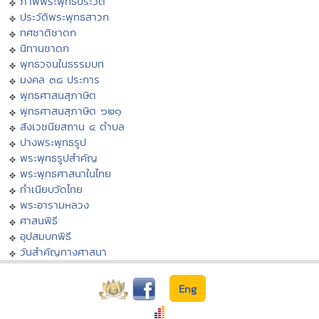
ภาพพระพุทธประวัติ
ประวัติพระพุทธสาวก
ทศชาติชาดก
นิทานชาดก
พุทธวจนในธรรมบท
มงคล ๓๘ ประการ
พุทธศาสนสุภาษิต
พุทธศาสนสุภาษิต ๖๒๑
สังเวชนียสถาน ๔ ตำบล
ปางพระพุทธรูป
พระพุทธรูปสำคัญ
พระพุทธศาสนาในไทย
ทำเนียบวัดไทย
พระอารามหลวง
ศาสนพิธี
อุปสมบทพิธี
วันสำคัญทางศาสนา
Eng