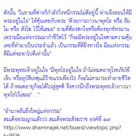
ดังนั้น
"ในยามที่ต่างก็กำลังวิ่งหนีกรรมไม่ดีอยู่นี้ ท่านจึงสอนให้มี
พระอยู่ในใจ"
ให้คุ้นเคยกับพระ
"ด้วยการภาวนาพุทโธ หรือ ธัม
โม หรือ สังโฆ ไว้ให้เสมอ"
ยามที่ต้องตกใจหรือต้องทุกข์ทรมาน
เพราะมือแห่งกรรมมากำชีวิตไว้
"ก็จะมีพระอยู่ในใจตามความคุ้น
เคยที่ทำมาเป็นประจำแล้ว เป็นกรรมที่ดียิ่งทางใจ มือแห่งกรรม
ดีมีแต่จะพาไปดีเท่านั้น"
มีพระพุทธเจ้าอยู่ในใจ
"มีพุทโธอยู่ในใจ ถ้าไม่หมดอายุโรคภัยไข้
เจ็บ หรืออุบัติเหตุแม้ร้ายแรงเพียงไร ก็จะไม่สามารถทำลายชีวิต
ได้ ถ้าหมดอายุก็จะได้ไปสู่สุคติ จึงควรนึกถึงพระพุทธเจ้าภาวนา
พุทโธไว้เสมอ"
.. "
"อำนาจอันยิ่งใหญ่แห่งกรรม"
สมเด็จพระญาณสังวร สมเด็จพระสังฆราช องค์ที่ ๑๙
http://www.dhammajak.net/board/viewtopic.php?
t=9926