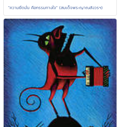
"ความยึดมั่น คือกรรมทางใจ" (สมเด็จพระญาณสังวรฯ)