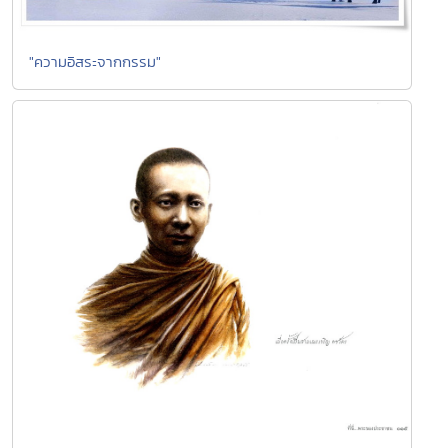
"ความอิสระจากกรรม"