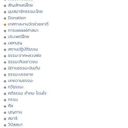
สัญลักษณ์ไทย
มุมสมาชิกธรรมะไทย
Donation
เทศกาลงานวัดช่วยชาติ
การเผยแผ่ศาสนา
ประเพณีไทย
บอกบุญ
สถานปฏิบัติธรรม
ธรรมะจากหลวงพ่อ
ธรรมะกับเยาวชน
นิทานธรรมะบันเทิง
ธรรมะบรรยาย
บทความธรรมะ
กวีธรรมะ
คติธรรม คำคม โดนใจ
กรรม
ศีล
บุญทาน
สมาธิ
วิปัสสนา