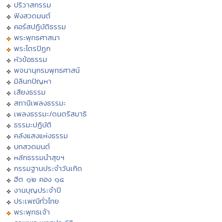
ปริวาสกรรม
ฟังสวดมนต์
คอร์สปฏิบัติธรรม
พระพุทธศาสนา
พระไตรปิฏก
หัวข้อธรรม
พจนานุกรมพุทธศาสน์
มิลินทปัญหา
เสียงธรรม
สถานีเพลงธรรมะ
เพลงธรรมะ/ดนตรีสมาธิ
ธรรมะปฏิบัติ
คลังแสงแห่งธรรม
บทสวดมนต์
หลักธรรมนำสุขฯ
กรรมฐานประจำวันเกิด
ฮีต ๑๒ คอง ๑๔
งานบุญประจำปี
ประเพณีทั่วไทย
พระพุทธเจ้า