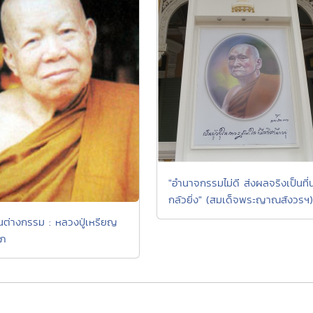
"อำนาจกรรมไม่ดี ส่งผลจริงเป็นที่น
กลัวยิ่ง" (สมเด็จพระญาณสังวรฯ)
นต่างกรรม : หลวงปู่เหรียญ
โภ