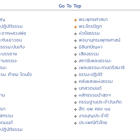
Go To Top
บุญ
พระพุทธศาสนา
ปฏิบัติธรรม
พระไตรปิฏก
ะจากหลวงพ่อ
หัวข้อธรรม
ะกับเยาวชน
พจนานุกรมพุทธศาสน์
ธรรมะบันเทิง
มิลินทปัญหา
ะบรรยาย
เสียงธรรม
ามธรรมะ
สถานีเพลงธรรมะ
รรมะ
เพลงธรรมะ/ดนตรีสมาธิ
รรม คำคม โดนใจ
ธรรมะปฏิบัติ
ม
คลังแสงแห่งธรรม
บทสวดมนต์
าน
หลักธรรมนำสุขฯ
กรรมฐานประจำวันเกิด
สนา
ฮีต ๑๒ คอง ๑๔
าสกรรม
งานบุญประจำปี
วดมนต์
ประเพณีทั่วไทย
ปฏิบัติธรรม