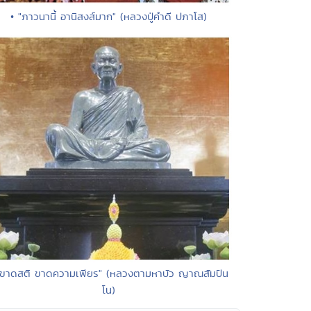
• "ภาวนานี้ อานิสงส์มาก" (หลวงปู่คำดี ปภาโส)
"ขาดสติ ขาดความเพียร" (หลวงตามหาบัว ญาณสัมปัน
โน)