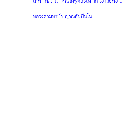
ให้พากันจำไว้ วันนี้ไม่พูดอะไรมาก เอาละพอ .. "
หลวงตามหาบัว ญาณสัมปันโน