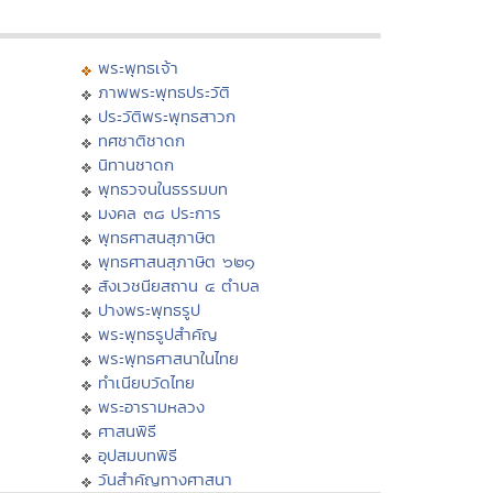
พระพุทธเจ้า
ภาพพระพุทธประวัติ
ประวัติพระพุทธสาวก
ทศชาติชาดก
นิทานชาดก
พุทธวจนในธรรมบท
มงคล ๓๘ ประการ
พุทธศาสนสุภาษิต
พุทธศาสนสุภาษิต ๖๒๑
สังเวชนียสถาน ๔ ตำบล
ปางพระพุทธรูป
พระพุทธรูปสำคัญ
พระพุทธศาสนาในไทย
ทำเนียบวัดไทย
พระอารามหลวง
ศาสนพิธี
อุปสมบทพิธี
วันสำคัญทางศาสนา