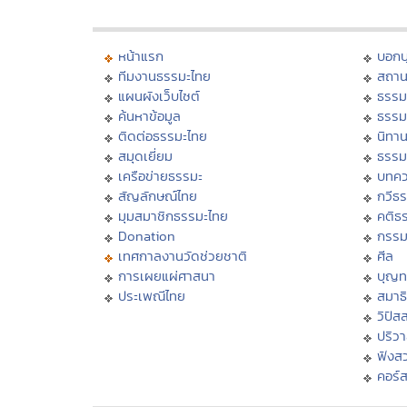
หน้าแรก
บอก
ทีมงานธรรมะไทย
สถาน
แผนผังเว็บไซต์
ธรรม
ค้นหาข้อมูล
ธรรม
ติดต่อธรรมะไทย
นิทาน
สมุดเยี่ยม
ธรรม
เครือข่ายธรรมะ
บทคว
สัญลักษณ์ไทย
กวีธ
มุมสมาชิกธรรมะไทย
คติธ
Donation
กรร
เทศกาลงานวัดช่วยชาติ
ศีล
การเผยแผ่ศาสนา
บุญท
ประเพณีไทย
สมาธิ
วิปัส
ปริว
ฟังส
คอร์ส