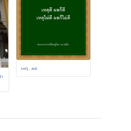
เหตุ....ผล
่า