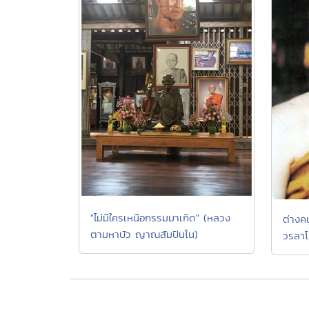
"ไม่มีใครเหนือกรรมมาเกิด" (หลวง
ต่างค
ตามหาบัว ญาณสัมปันโน)
วรลา