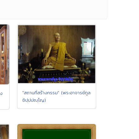
"สถานที่สร้างกรรม" (พระอาจารย์ทูล
ลง
ขิปฺปปญฺโญ)