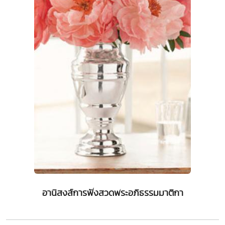
อานิสงส์การฟังสวดพระอภิธรรมมาติกา