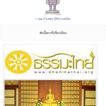
• ๔๕.ปางพระอิริยาบถยืน
#เนื้อหาที่เกี่ยวข้อง