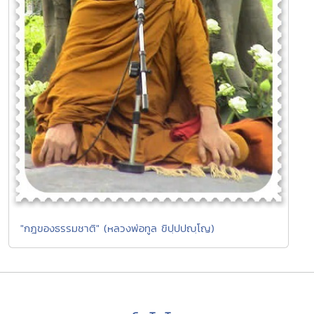
"กฎของธรรมชาติ" (หลวงพ่อทูล ขิปฺปปญฺโญ)