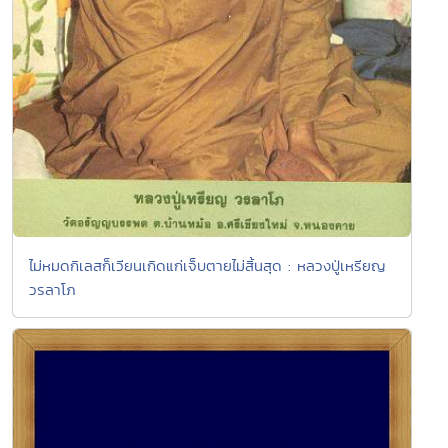
ไม่หมดกิเลสก็เวียนเกิดแก่เจ็บตายไม่สิ้นสุด : หลวงปู่เหรียญ
วรลาโภ