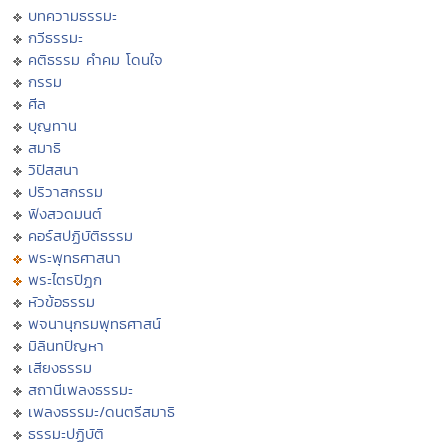
บทความธรรมะ
กวีธรรมะ
คติธรรม คำคม โดนใจ
กรรม
ศีล
บุญทาน
สมาธิ
วิปัสสนา
ปริวาสกรรม
ฟังสวดมนต์
คอร์สปฏิบัติธรรม
พระพุทธศาสนา
พระไตรปิฏก
หัวข้อธรรม
พจนานุกรมพุทธศาสน์
มิลินทปัญหา
เสียงธรรม
สถานีเพลงธรรมะ
เพลงธรรมะ/ดนตรีสมาธิ
ธรรมะปฏิบัติ