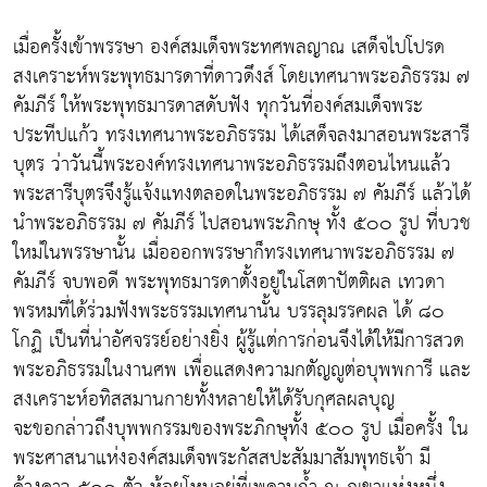
เมื่อครั้งเข้าพรรษา องค์สมเด็จพระทศพลญาณ เสด็จไปโปรด
สงเคราะห์พระพุทธมารดาที่ดาวดึงส์ โดยเทศนาพระอภิธรรม ๗
คัมภีร์ ให้พระพุทธมารดาสดับฟัง ทุกวันที่องค์สมเด็จพระ
ประทีปแก้ว ทรงเทศนาพระอภิธรรม ได้เสด็จลงมาสอนพระสารี
บุตร ว่าวันนี้พระองค์ทรงเทศนาพระอภิธรรมถึงตอนไหนแล้ว
พระสารีบุตรจึงรู้แจ้งแทงตลอดในพระอภิธรรม ๗ คัมภีร์ แล้วได้
นำพระอภิธรรม ๗ คัมภีร์ ไปสอนพระภิกษุ ทั้ง ๕๐๐ รูป ที่บวช
ใหม่ในพรรษานั้น เมื่อออกพรรษาก็ทรงเทศนาพระอภิธรรม ๗
คัมภีร์ จบพอดี พระพุทธมารดาตั้งอยู่ในโสตาปัตติผล เทวดา
พรหมที่ได้ร่วมฟังพระธรรมเทศนานั้น บรรลุมรรคผล ได้ ๘๐
โกฏิ เป็นที่น่าอัศจรรย์อย่างยิ่ง ผู้รู้แต่การก่อนจึงได้ให้มีการสวด
พระอภิธรรมในงานศพ เพื่อแสดงความกตัญญูต่อบุพพการี และ
สงเคราะห์อทิสสมานกายทั้งหลายให้ได้รับกุศลผลบุญ
จะขอกล่าวถึงบุพพกรรมของพระภิกษุทั้ง ๕๐๐ รูป เมื่อครั้ง ใน
พระศาสนาแห่งองค์สมเด็จพระกัสสปะสัมมาสัมพุทธเจ้า มี