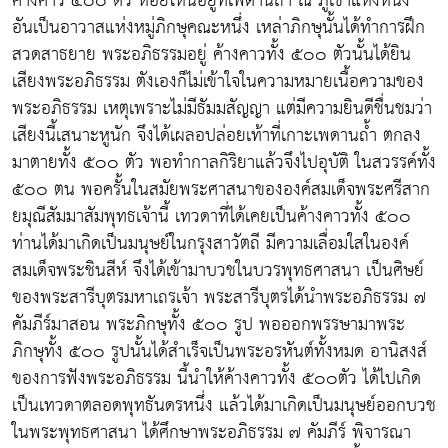
ค้างคาว ๕๐๐ ตัว ห้อยโหนอยู่ที่เพดานถ้ำ ณ ภูเขาแห่งหนึ่ง
อันเป็นอาวาสแห่งหมู่ภิกษุคณะหนึ่ง เหล่าภิกษุนั้นได้ทำการฝึก
สวดสาธยาย พระอภิธรรมอยู่ ค้างคาวทั้ง ๕๐๐ ตัวนั้นได้ยิน
เสียงพระอภิธรรม ตังเองก็ไม่เข้าใจในความหมายเนื้อความของ
พระอภิธรรม เหตุเพราะไม่มีธัมมสัญญา แต่มีความยินดีชื่นชมว่า
เสียงนี้เสนาะหูนัก จึงได้เผลอปล่อยเท้าที่เกาะเพดานถ้ำ ตกลง
มาตายทั้ง ๕๐๐ ตัว พอทำกาลกิริยาแล้วจึงไปอุบัติ ในสวรรค์ทั้ง
๕๐๐ ตน พอครั้นในสมัยพระศาสนาขององค์สมเด็จพระศรีสาก
ยมุณีสัมมาสัมพุทธเจ้านี้ เทวดาที่ได้เคยเป็นค้างคาวทั้ง ๕๐๐
ท่านได้มาเกิดเป็นมนุษย์ในกรุงสาวัตถี มีความเลื่อมใสในองค์
สมเด็จพระชินสีห์ จึงได้เข้ามาบวชในบวรพุทธศาสนา เป็นศิษย์
ของพระสารีบุตรมหาเถรเจ้า พระสารีบุตรได้นำพระอภิธรรม ๗
คัมภีร์มาสอน พระภิกษุทั้ง ๕๐๐ รูป พอออกพรรษามาพระ
ภิกษุทั้ง ๕๐๐ รูปนั้นได้สำเร็จเป็นพระอรหันต์ทั้งหมด อานิสงส์
ของการฟังพระอภิธรรม นี้นำให้ค้างคาวทั้ง ๕๐๐ตัว ได้ไปเกิด
เป็นเทวดาตลอดพุทธันดรหนึ่ง แล้วได้มาเกิดเป็นมนุษย์ออกบวช
ในพระพุทธศาสนา ได้ศึกษาพระอภิธรรม ๗ คัมภีร์ พิจารณา