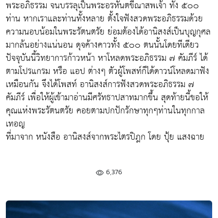
พระอภิธรรม จนบรรลุเป็นพระอรหันตขีณาสพเจ้า ทั้ง ๕๐๐
ท่าน หากเราและท่านทั้งหลาย ตั้งใจฟังสวดพระอภิธรรมด้วย
ความนอบน้อมในพระรัตนตรัย ย่อมต้องได้อานิสงส์เป็นบุญกุศล
มากล้นอย่างแน่นอน ดุจค้างคาวทั้ง ๕๐๐ ตนนั้นโดยทีเดียว
ปัจจุบันนี้วิทยาการก้าวหน้า หาโหลดพระอภิธรรม ๗ คัมภีร์ ได้
ตามโปรแกรม หรือ แอป ต่างๆ ตัวผู้โพสท์ก็ได้ดาวน์โหลดมาฟัง
เหมือนกัน จึงได้โพสท์ อานิสงส์การฟังสวดพระอภิธรรม ๗
คัมภีร์ เพื่อให้ผู้เข้ามาอ่านมีศรัทธาปสาทมากขึ้น สุดท้ายนี้ขอให้
คุณแห่งพระรัตนตรัย คอยตามปกปักรักษาทุกๆท่านในทุกกาล
เทอญ
ที่มาจาก หนังสือ อานิสงส์จากพระไตรปิฎก โดย ปุ้ย แสงฉาย
6,376