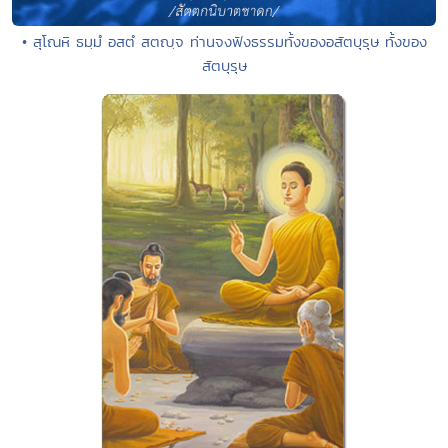
• สุโณหิ ธมฺมํ อสตํ สตญฺจ ท่านจงฟังธรรมทั้งของอสัตบุรุษ ทั้งของ
สัตบุรุษ