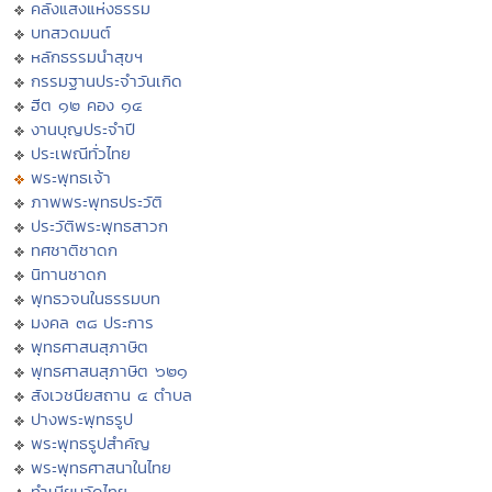
คลังแสงแห่งธรรม
บทสวดมนต์
หลักธรรมนำสุขฯ
กรรมฐานประจำวันเกิด
ฮีต ๑๒ คอง ๑๔
งานบุญประจำปี
ประเพณีทั่วไทย
พระพุทธเจ้า
ภาพพระพุทธประวัติ
ประวัติพระพุทธสาวก
ทศชาติชาดก
นิทานชาดก
พุทธวจนในธรรมบท
มงคล ๓๘ ประการ
พุทธศาสนสุภาษิต
พุทธศาสนสุภาษิต ๖๒๑
สังเวชนียสถาน ๔ ตำบล
ปางพระพุทธรูป
พระพุทธรูปสำคัญ
พระพุทธศาสนาในไทย
ทำเนียบวัดไทย