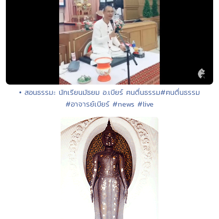
• สอนธรรมะ นักเรียนมัธยม อ.เบียร์ ฅนตื่นธรรม#ฅนตื่นธรรม
#อาจารย์เบียร์ #news #live