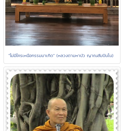
"ไม่มีใครเหนือกรรมมาเกิด" (หลวงตามหาบัว ญาณสัมปันโน)