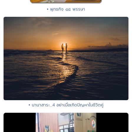
• พุทธกิจ ๔๕ พรรษา
• นานาสาระ...4 อย่าเมื่อเกิดปัญหาในชีวิตคู่