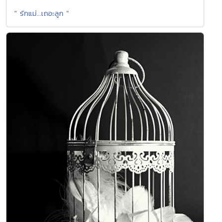
" รักแม่...เถอะลูก "