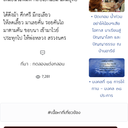
ได้ดึงม้า ศึกศรี มีกะเลียว
• ปิดเทอม น้ำท่วม
ให้ลดเลี้ยว มาเลยคั่น รอยคันไถ
อย่าให้น้องๆเสีย
มาตามคัน ขอบนา เข้ามาไวย์
โอกาส มาเรียนสู่
ประทุกไป ให้พ่อหลวง สรวงนคร
ปัญญาโลก และ
ปัญญาธรรม ณ
บ้านอารีย์
ที่มา : ทดลองแต่งกลอน
7,281
• มงคลที่ ๑๕ การให้
ทาน - มงคล ๓๘
ประการ
#เนื้อหาที่เกี่ยวข้อง