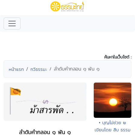
ค้นหาในเว็บไซต์ :
ลำดับคำกลอน ๑ พัน ๑
หน้าแรก
กวีธรรมะ
• บุญไม่ช่วย ๒
เขียนโดย สืบ ธรรม
ลำดับคำกลอน ๑ พัน ๑