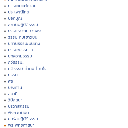
การเผยแผ่ศาสนา
ประเพณีไทย
บอกบุญ
สถานปฏิบัติธรรม
ธรรมะจากหลวงพ่อ
ธรรมะกับเยาวชน
นิทานธรรมะบันเทิง
ธรรมะบรรยาย
บทความธรรมะ
กวีธรรมะ
คติธรรม คำคม โดนใจ
กรรม
ศีล
บุญทาน
สมาธิ
วิปัสสนา
ปริวาสกรรม
ฟังสวดมนต์
คอร์สปฏิบัติธรรม
พระพุทธศาสนา