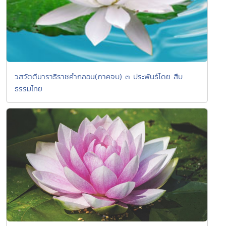
วสวัตตีมาราธิราชคำกลอน(ภาคจบ) ๓ ประพันธ์โดย สืบ
ธรรมไทย