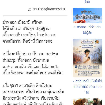
ไทย
สวนป่าวังอุโบสถภัทรสีมา
ม้าหมอก เมื่อมามี ศรีเทพ
• ศรัทธา...ที่ท่านยัง
ได้ม้าเก็บ มาประทุก ปทุมฐาน
ไม่รู้จัก
เอื้อออกเก็บ จากไพร ไกลปราการ
จากเมื่อวาน ถึงเช้านี้ มีหลายกอ
เปลื้องเปลือกปอ กลีบกาบ กอปทุม
ต้นมะรุม ทั้งกอกก ยังรกหนอ
เอาขวานเหน็บ เก็บแอก ไม่แปลกรอ
เยื้องย้อนกรอ กระโดดโหยง ตรงถึงริม
• สิ่งที่มองไม่เห็นไม่ได้
ปริ่มๆธาร ลานระดึก ลึกบัวขาบ
แปลว่าไม่มีจริงเสมอ
สองสระปราบ เป็นบัวหลวง พุ่มพวงสิม
ไป
อีกสระหนึ่ง ตรึงบัวสาย เรียงรายทิม
เหมือนจะพิมพ์ กลีบโยกแย้ม แต้มอุทัย