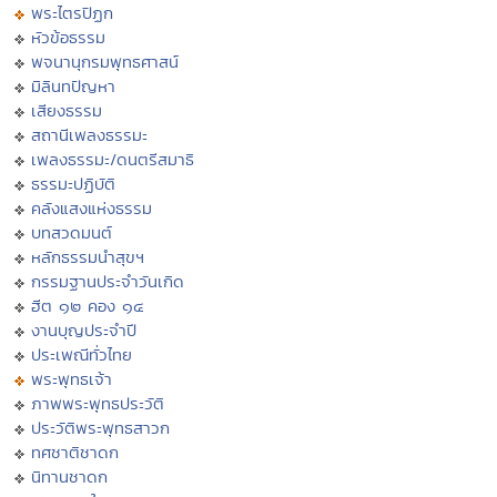
พระไตรปิฏก
หัวข้อธรรม
พจนานุกรมพุทธศาสน์
มิลินทปัญหา
เสียงธรรม
สถานีเพลงธรรมะ
เพลงธรรมะ/ดนตรีสมาธิ
ธรรมะปฏิบัติ
คลังแสงแห่งธรรม
บทสวดมนต์
หลักธรรมนำสุขฯ
กรรมฐานประจำวันเกิด
ฮีต ๑๒ คอง ๑๔
งานบุญประจำปี
ประเพณีทั่วไทย
พระพุทธเจ้า
ภาพพระพุทธประวัติ
ประวัติพระพุทธสาวก
ทศชาติชาดก
นิทานชาดก