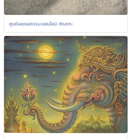
ศูนย์เผยแผ่ธรรมะออนไลน์ กัณฑกะ