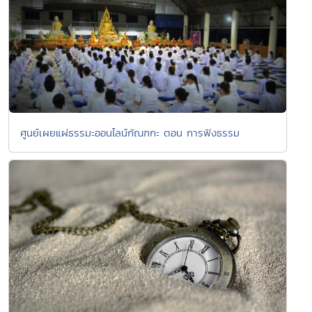
ศูนย์เผยแผ่ธรรมะออนไลน์กัณฑกะ ตอน การฟังธรรม