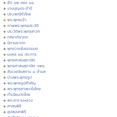
ฮีต ๑๒ คอง ๑๔
งานบุญประจำปี
ประเพณีทั่วไทย
พระพุทธเจ้า
ภาพพระพุทธประวัติ
ประวัติพระพุทธสาวก
ทศชาติชาดก
นิทานชาดก
พุทธวจนในธรรมบท
มงคล ๓๘ ประการ
พุทธศาสนสุภาษิต
พุทธศาสนสุภาษิต ๖๒๑
สังเวชนียสถาน ๔ ตำบล
ปางพระพุทธรูป
พระพุทธรูปสำคัญ
พระพุทธศาสนาในไทย
ทำเนียบวัดไทย
พระอารามหลวง
ศาสนพิธี
อุปสมบทพิธี