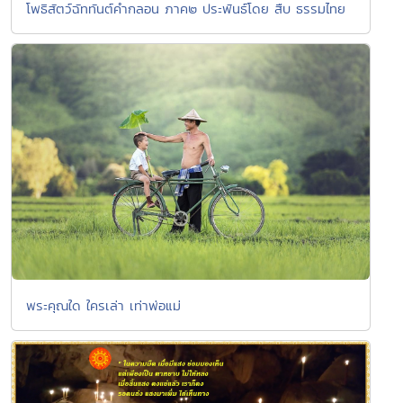
โพธิสัตว์ฉัททันต์คำกลอน ภาค๒ ประพันธ์โดย สืบ ธรรมไทย
พระคุณใด ใครเล่า เท่าพ่อแม่