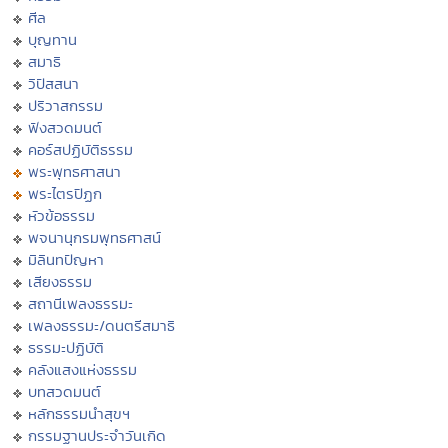
ศีล
บุญทาน
สมาธิ
วิปัสสนา
ปริวาสกรรม
ฟังสวดมนต์
คอร์สปฏิบัติธรรม
พระพุทธศาสนา
พระไตรปิฏก
หัวข้อธรรม
พจนานุกรมพุทธศาสน์
มิลินทปัญหา
เสียงธรรม
สถานีเพลงธรรมะ
เพลงธรรมะ/ดนตรีสมาธิ
ธรรมะปฏิบัติ
คลังแสงแห่งธรรม
บทสวดมนต์
หลักธรรมนำสุขฯ
กรรมฐานประจำวันเกิด