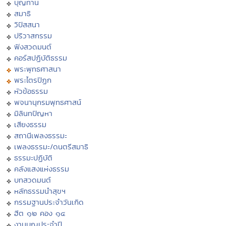
บุญทาน
สมาธิ
วิปัสสนา
ปริวาสกรรม
ฟังสวดมนต์
คอร์สปฏิบัติธรรม
พระพุทธศาสนา
พระไตรปิฏก
หัวข้อธรรม
พจนานุกรมพุทธศาสน์
มิลินทปัญหา
เสียงธรรม
สถานีเพลงธรรมะ
เพลงธรรมะ/ดนตรีสมาธิ
ธรรมะปฏิบัติ
คลังแสงแห่งธรรม
บทสวดมนต์
หลักธรรมนำสุขฯ
กรรมฐานประจำวันเกิด
ฮีต ๑๒ คอง ๑๔
งานบุญประจำปี