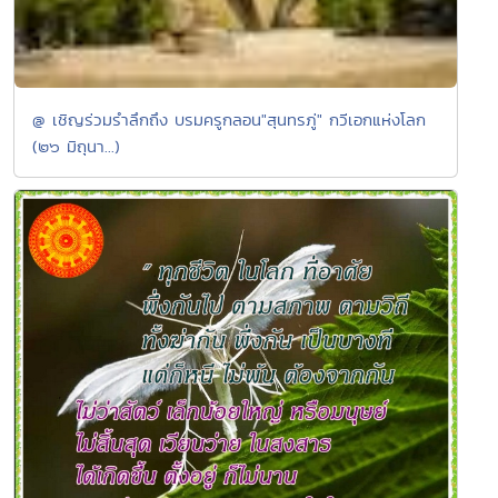
@ เชิญร่วมรำลึกถึง บรมครูกลอน"สุนทรภู่" กวีเอกแห่งโลก
(๒๖ มิถุนา...)