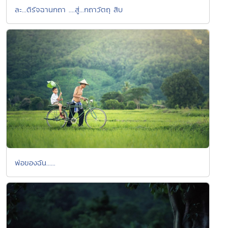
ละ...ติรัจฉานกถา ....สู่...กถาวัตถุ สิบ
พ่อของฉัน......