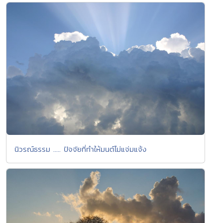
นิวรณ์ธรรม ..... ปัจจัยที่ทำให้มนต์ไม่แจ่มแจ้ง