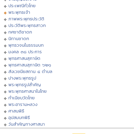
ประเพณีทั่วไทย
พระพุทธเจ้า
ภาพพระพุทธประวัติ
ประวัติพระพุทธสาวก
ทศชาติชาดก
นิทานชาดก
พุทธวจนในธรรมบท
มงคล ๓๘ ประการ
พุทธศาสนสุภาษิต
พุทธศาสนสุภาษิต ๖๒๑
สังเวชนียสถาน ๔ ตำบล
ปางพระพุทธรูป
พระพุทธรูปสำคัญ
พระพุทธศาสนาในไทย
ทำเนียบวัดไทย
พระอารามหลวง
ศาสนพิธี
อุปสมบทพิธี
วันสำคัญทางศาสนา