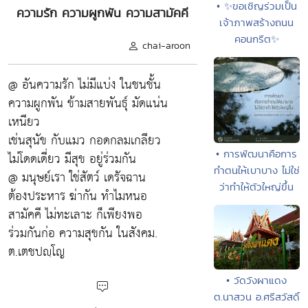
• ✨ขอเชิญร่วมเป็น
ความรัก ความผูกพัน ความสามัคคี
เจ้าภาพสร้างถนน
คอนกรีต✨
chai-aroon
@ อันความรัก ไม่มีแบ่ง ในชนชั้น
ความผูกพัน ข้ามสายพันธ์ุ มัดแน่น
เหนียว
เช่นสุนัข กับแมว กอดกลมเกลียว
• การพัฒนาคือการ
ไม่โดดเดี่ยว มีสุข อยู่ร่วมกัน
ทำตนให้เบาบาง ไม่ใช่
@ มนุษย์เรา ใช่สัตว์ เดรัจฉาน
ว่าทำให้ตัวใหญ่ขึ้น
ต้องประหาร ฆ่ากัน ทำไมหนอ
สามัคคี ไม่ทะเลาะ ก็เพียงพอ
ร่วมกันก่อ ความสุขกัน ในสังคม.
ต.เตชปญฺโญ
• วัดวังผาแดง
ต.นาสวน อ.ศรีสวัสดิ์