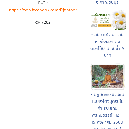
ที่มา :
จ.กาญจนบุรี
https://web.facebook.com/Rjantoor
7,282
• ลมหายใจเข้า ลม
หายใจออก ดั่ง
ดอกไม้บาน วนซ้ำ 9
นาที
• ปฏิบัติธรรมวันแม่
แบบเจโตวิมุติอันไม่
กำเริบ(แก่น
พรหมจรรย์) 12 -
15 สิงหาคม 2569
ณ ปัณฑิตารมย์