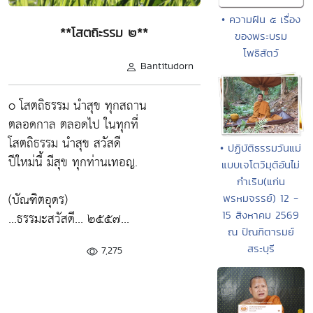
• ความฝัน ๕ เรื่อง
**โสตถิะรรม ๒**
ของพระบรม
โพธิสัตว์
Bantitudorn
o โสตถิธรรม นำสุข ทุกสถาน
ตลอดกาล ตลอดไป ในทุกที่
โสตถิธรรม นำสุข สวัสดี
• ปฏิบัติธรรมวันแม่
ปีใหม่นี้ มีสุข ทุกท่านเทอญ.
แบบเจโตวิมุติอันไม่
กำเริบ(แก่น
(บัณฑิตอุดร)
พรหมจรรย์) 12 -
15 สิงหาคม 2569
...ธรรมะสวัสดี... ๒๕๕๗...
ณ ปัณฑิตารมย์
สระบุรี
7,275