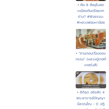
• ศีล 8 ศีลอุโบสถ
เหมือนกันหรือแตก
ต่าง? #ฟังธรรมะ
#หลวงพ่อมหาน้อย
• "ถามตอบเรื่องของ
กรรม" (หลวงปู่เทสก์
เทสรังสี)
• ซีดีชุด อริยสัจ 4
พระอาจารย์ปัญญา
นีลวณฺโณ - (( ปฏิ