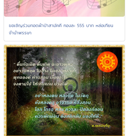
ขอเชิญร่วมทอดผ้าป่าสามัคคี กองละ 555 บาท หล่อเทียน
จำนำพรรษา