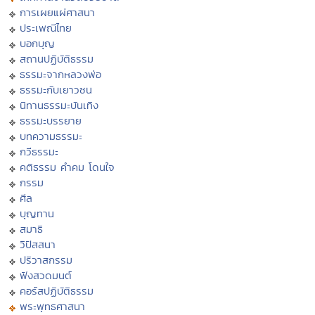
การเผยแผ่ศาสนา
ประเพณีไทย
บอกบุญ
สถานปฏิบัติธรรม
ธรรมะจากหลวงพ่อ
ธรรมะกับเยาวชน
นิทานธรรมะบันเทิง
ธรรมะบรรยาย
บทความธรรมะ
กวีธรรมะ
คติธรรม คำคม โดนใจ
กรรม
ศีล
บุญทาน
สมาธิ
วิปัสสนา
ปริวาสกรรม
ฟังสวดมนต์
คอร์สปฏิบัติธรรม
พระพุทธศาสนา