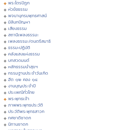
พระไตรปิฏก
หัวข้อธรรม
พจนานุกรมพุทธศาสน์
มิลินทปัญหา
เสียงธรรม
สถานีเพลงธรรมะ
เพลงธรรมะ/ดนตรีสมาธิ
ธรรมะปฏิบัติ
คลังแสงแห่งธรรม
บทสวดมนต์
หลักธรรมนำสุขฯ
กรรมฐานประจำวันเกิด
ฮีต ๑๒ คอง ๑๔
งานบุญประจำปี
ประเพณีทั่วไทย
พระพุทธเจ้า
ภาพพระพุทธประวัติ
ประวัติพระพุทธสาวก
ทศชาติชาดก
นิทานชาดก