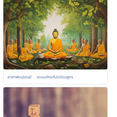
อาสาฬหปุรณมี ... ธรรมจักรกัปปวัตนสูตร