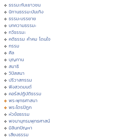
ธรรมะกับเยาวชน
นิทานธรรมะบันเทิง
ธรรมะบรรยาย
บทความธรรมะ
กวีธรรมะ
คติธรรม คำคม โดนใจ
กรรม
ศีล
บุญทาน
สมาธิ
วิปัสสนา
ปริวาสกรรม
ฟังสวดมนต์
คอร์สปฏิบัติธรรม
พระพุทธศาสนา
พระไตรปิฏก
หัวข้อธรรม
พจนานุกรมพุทธศาสน์
มิลินทปัญหา
เสียงธรรม