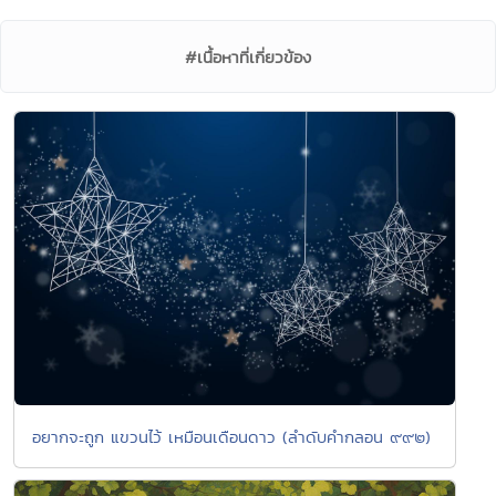
#เนื้อหาที่เกี่ยวข้อง
อยากจะถูก แขวนไว้ เหมือนเดือนดาว (ลำดับคำกลอน ๙๙๒)