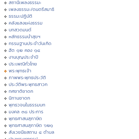
สถานีเพลงธรรมะ
เพลงธรรมะ/ดนตรีสมาธิ
ธรรมะปฏิบัติ
คลังแสงแห่งธรรม
บทสวดมนต์
หลักธรรมนำสุขฯ
กรรมฐานประจำวันเกิด
ฮีต ๑๒ คอง ๑๔
งานบุญประจำปี
ประเพณีทั่วไทย
พระพุทธเจ้า
ภาพพระพุทธประวัติ
ประวัติพระพุทธสาวก
ทศชาติชาดก
นิทานชาดก
พุทธวจนในธรรมบท
มงคล ๓๘ ประการ
พุทธศาสนสุภาษิต
พุทธศาสนสุภาษิต ๖๒๑
สังเวชนียสถาน ๔ ตำบล
ปางพระพุทธรูป