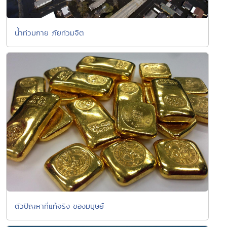
น้ำท่วมกาย ภัยท่วมจิต
ตัวปัญหาที่แท้จริง ของมนุษย์