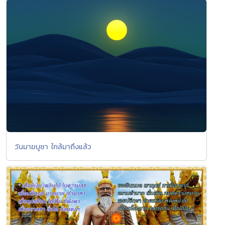
วันมาฆบูชา ใกล้มาถึงแล้ว