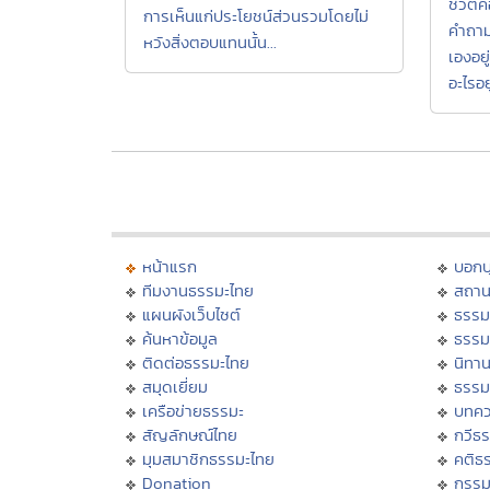
ชีวิตคื
การเห็นแก่ประโยชน์ส่วนรวมโดยไม่
คำถาม
หวังสิ่งตอบแทนนั้น...
เองอยู
อะไรอยู
หน้าแรก
บอก
ทีมงานธรรมะไทย
สถาน
แผนผังเว็บไซต์
ธรรม
ค้นหาข้อมูล
ธรรม
ติดต่อธรรมะไทย
นิทาน
สมุดเยี่ยม
ธรรม
เครือข่ายธรรมะ
บทคว
สัญลักษณ์ไทย
กวีธ
มุมสมาชิกธรรมะไทย
คติธ
Donation
กรร