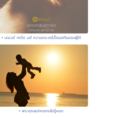
• มจฺเฉรํ ททโต มลํ ความตระหนี่เป็นมลทินของผู้ให้
• พระคุณแม่ทดแทนไม่รู้หมด