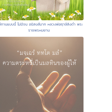
ห้ทานแบบนี้ ไม่มีจน อนิสงส์มาก หลวงพ่อฤาษีลิงดำ พระ
ราชพรหมยาน