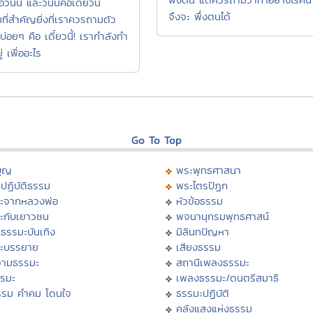
อวันนี้ และวันนี้คือเดี๋ยวนี้
จึงจะ พึ่งตนได้
ที่สำคัญยิ่งที่เราควรถามตัว
่บ่อยๆ คือ เดี๋ยวนี้! เรากำลังทำ
่ เพื่ออะไร
Go To Top
บุญ
พระพุทธศาสนา
ปฏิบัติธรรม
พระไตรปิฏก
ะจากหลวงพ่อ
หัวข้อธรรม
ะกับเยาวชน
พจนานุกรมพุทธศาสน์
ธรรมะบันเทิง
มิลินทปัญหา
ะบรรยาย
เสียงธรรม
ามธรรมะ
สถานีเพลงธรรมะ
รรมะ
เพลงธรรมะ/ดนตรีสมาธิ
รรม คำคม โดนใจ
ธรรมะปฏิบัติ
ม
คลังแสงแห่งธรรม