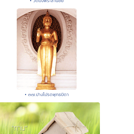
• วัดบึงพระลานชัย
• ๓๗.ปางโปรดพุทธบิดา