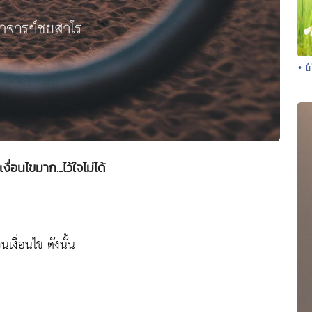
• ใ
งื่อนไขมาก...ไว้ใจไม่ได้
ื่อนไข ดังนั้น