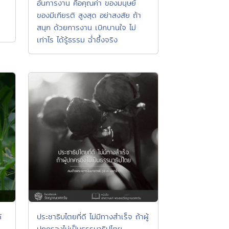
อันการงาน คือคุณค่า ของมนุษย์
ของมีเกียรติ สูงสุด อย่าสงสัย ถ้า
สนุก ด้วยการงาน เบิกบานใจ ไม่
เท่าไร ได้รู้ธรรม ฉ่ำซึ้งจริง
้
ประชาธิบไตยที่ดี ไม่มีทางสำเร็จ ถ้าผู้
ปกครองไม่เป็นธรรมาธิปไตย