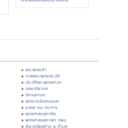
พระพุทธเจ้า
ภาพพระพุทธประวัติ
ประวัติพระพุทธสาวก
ทศชาติชาดก
นิทานชาดก
พุทธวจนในธรรมบท
มงคล ๓๘ ประการ
พุทธศาสนสุภาษิต
พุทธศาสนสุภาษิต ๖๒๑
สังเวชนียสถาน ๔ ตำบล