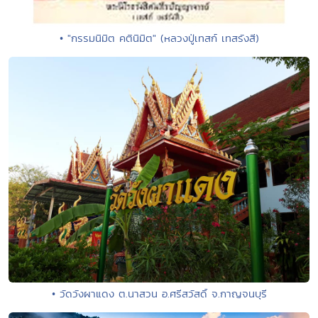
• "กรรมนิมิต คตินิมิต" (หลวงปู่เทสก์ เทสรังสี)
• วัดวังผาแดง ต.นาสวน อ.ศรีสวัสดิ์ จ.กาญจนบุรี