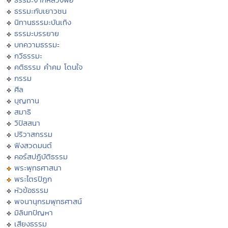
ธรรมะกับเยาวชน
นิทานธรรมะบันเทิง
ธรรมะบรรยาย
บทความธรรมะ
กวีธรรมะ
คติธรรม คำคม โดนใจ
กรรม
ศีล
บุญทาน
สมาธิ
วิปัสสนา
ปริวาสกรรม
ฟังสวดมนต์
คอร์สปฏิบัติธรรม
พระพุทธศาสนา
พระไตรปิฏก
หัวข้อธรรม
พจนานุกรมพุทธศาสน์
มิลินทปัญหา
เสียงธรรม