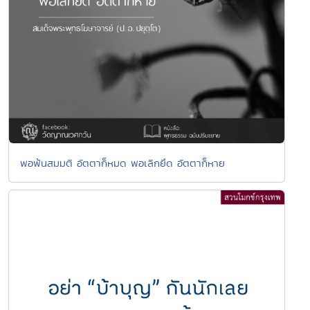
พอพ้นสมมติ อัตตาก็หมด พอเลิกยึด อัตตาก็หาย