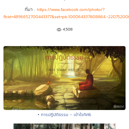
ที่มา :
https://www.facebook.com/photo/?
fbid=4896652700443377&set=pb.100064337808864.-22075200
4,508
• การปฏิบัติธรรม - เข้าใจทิศ6