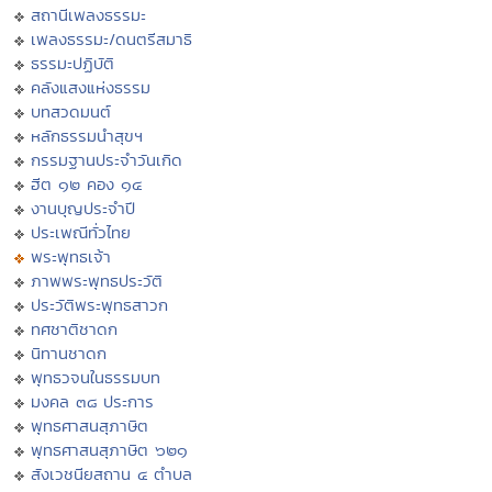
สถานีเพลงธรรมะ
เพลงธรรมะ/ดนตรีสมาธิ
ธรรมะปฏิบัติ
คลังแสงแห่งธรรม
บทสวดมนต์
หลักธรรมนำสุขฯ
กรรมฐานประจำวันเกิด
ฮีต ๑๒ คอง ๑๔
งานบุญประจำปี
ประเพณีทั่วไทย
พระพุทธเจ้า
ภาพพระพุทธประวัติ
ประวัติพระพุทธสาวก
ทศชาติชาดก
นิทานชาดก
พุทธวจนในธรรมบท
มงคล ๓๘ ประการ
พุทธศาสนสุภาษิต
พุทธศาสนสุภาษิต ๖๒๑
สังเวชนียสถาน ๔ ตำบล