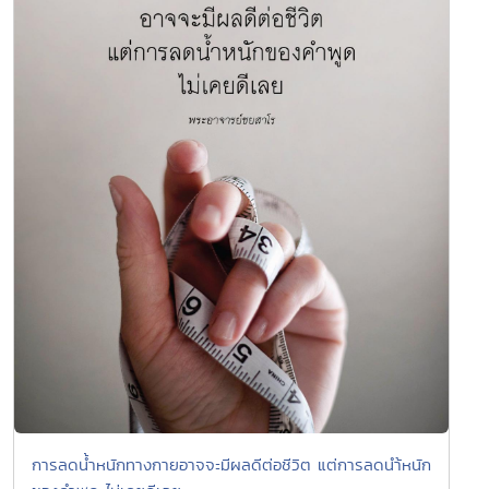
การลดน้ำหนักทางกายอาจจะมีผลดีต่อชีวิต แต่การลดนำ้หนัก