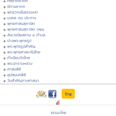
ทศชาติชาดก
นิทานชาดก
พุทธวจนในธรรมบท
มงคล ๓๘ ประการ
พุทธศาสนสุภาษิต
พุทธศาสนสุภาษิต ๖๒๑
สังเวชนียสถาน ๔ ตำบล
ปางพระพุทธรูป
พระพุทธรูปสำคัญ
พระพุทธศาสนาในไทย
ทำเนียบวัดไทย
พระอารามหลวง
ศาสนพิธี
อุปสมบทพิธี
วันสำคัญทางศาสนา
Eng
ธรรมะไทย