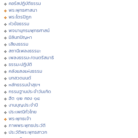
คอร์สปฏิบัติธรรม
พระพุทธศาสนา
พระไตรปิฏก
หัวข้อธรรม
พจนานุกรมพุทธศาสน์
มิลินทปัญหา
เสียงธรรม
สถานีเพลงธรรมะ
เพลงธรรมะ/ดนตรีสมาธิ
ธรรมะปฏิบัติ
คลังแสงแห่งธรรม
บทสวดมนต์
หลักธรรมนำสุขฯ
กรรมฐานประจำวันเกิด
ฮีต ๑๒ คอง ๑๔
งานบุญประจำปี
ประเพณีทั่วไทย
พระพุทธเจ้า
ภาพพระพุทธประวัติ
ประวัติพระพุทธสาวก