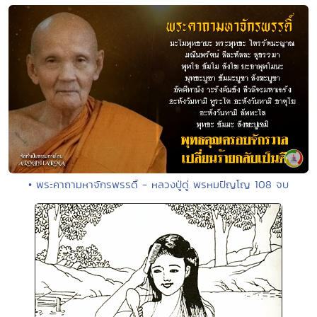
• พระคาถามหาจักรพรรดิ์ - หลวงปู่ดู่ พรหมปัญโญ 108 จบ