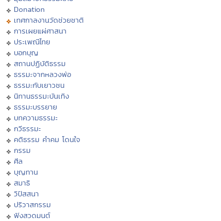
Donation
เทศกาลงานวัดช่วยชาติ
การเผยแผ่ศาสนา
ประเพณีไทย
บอกบุญ
สถานปฏิบัติธรรม
ธรรมะจากหลวงพ่อ
ธรรมะกับเยาวชน
นิทานธรรมะบันเทิง
ธรรมะบรรยาย
บทความธรรมะ
กวีธรรมะ
คติธรรม คำคม โดนใจ
กรรม
ศีล
บุญทาน
สมาธิ
วิปัสสนา
ปริวาสกรรม
ฟังสวดมนต์