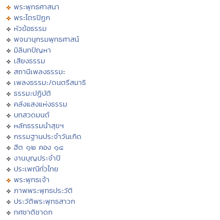
พระพุทธศาสนา
พระไตรปิฏก
หัวข้อธรรม
พจนานุกรมพุทธศาสน์
มิลินทปัญหา
เสียงธรรม
สถานีเพลงธรรมะ
เพลงธรรมะ/ดนตรีสมาธิ
ธรรมะปฏิบัติ
คลังแสงแห่งธรรม
บทสวดมนต์
หลักธรรมนำสุขฯ
กรรมฐานประจำวันเกิด
ฮีต ๑๒ คอง ๑๔
งานบุญประจำปี
ประเพณีทั่วไทย
พระพุทธเจ้า
ภาพพระพุทธประวัติ
ประวัติพระพุทธสาวก
ทศชาติชาดก