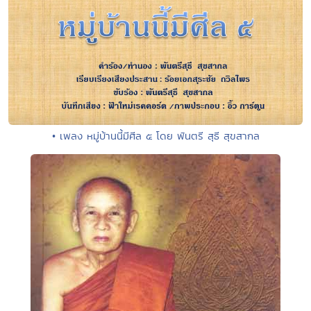
• เพลง หมู่บ้านนี้มีศีล ๕ โดย พันตรี สุธี สุขสากล