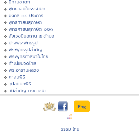
นิทานชาดก
พุทธวจนในธรรมบท
มงคล ๓๘ ประการ
พุทธศาสนสุภาษิต
พุทธศาสนสุภาษิต ๖๒๑
สังเวชนียสถาน ๔ ตำบล
ปางพระพุทธรูป
พระพุทธรูปสำคัญ
พระพุทธศาสนาในไทย
ทำเนียบวัดไทย
พระอารามหลวง
ศาสนพิธี
อุปสมบทพิธี
วันสำคัญทางศาสนา
Eng
ธรรมะไทย