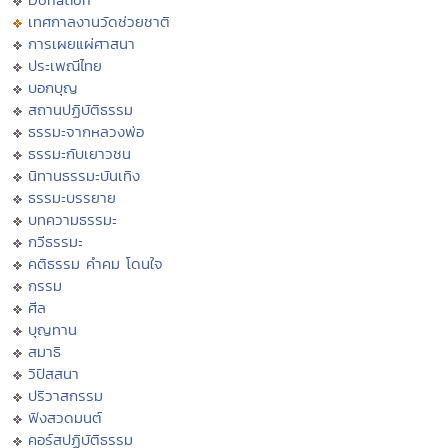
เทศกาลงานวัดช่วยชาติ
การเผยแผ่ศาสนา
ประเพณีไทย
บอกบุญ
สถานปฏิบัติธรรม
ธรรมะจากหลวงพ่อ
ธรรมะกับเยาวชน
นิทานธรรมะบันเทิง
ธรรมะบรรยาย
บทความธรรมะ
กวีธรรมะ
คติธรรม คำคม โดนใจ
กรรม
ศีล
บุญทาน
สมาธิ
วิปัสสนา
ปริวาสกรรม
ฟังสวดมนต์
คอร์สปฏิบัติธรรม