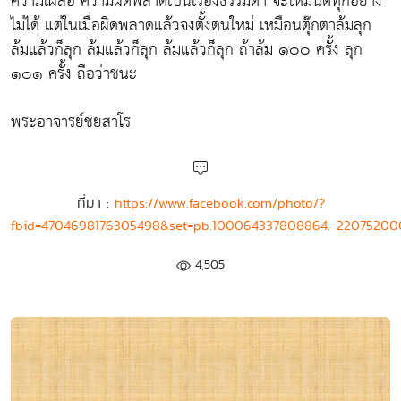
ความเผลอ ความผิดพลาดเป็นเรื่องธรรมดา จะให้มันดีทุกอย่าง
ไม่ได้ แต่ในเมื่อผิดพลาดแล้วจงตั้งตนใหม่ เหมือนตุ๊กตาล้มลุก
ล้มแล้วก็ลุก ล้มแล้วก็ลุก ล้มแล้วก็ลุก ถ้าล้ม ๑๐๐ ครั้ง ลุก
๑๐๑ ครั้ง ถือว่าชนะ
พระอาจารย์ชยสาโร
ที่มา :
https://www.facebook.com/photo/?
fbid=4704698176305498&set=pb.100064337808864.-22075200
4,505