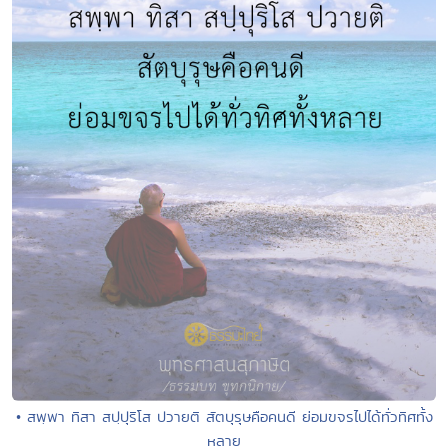
• สพฺพา ทิสา สปฺปุริโส ปวายติ สัตบุรุษคือคนดี ย่อมขจรไปได้ทั่วทิศทั้ง
หลาย